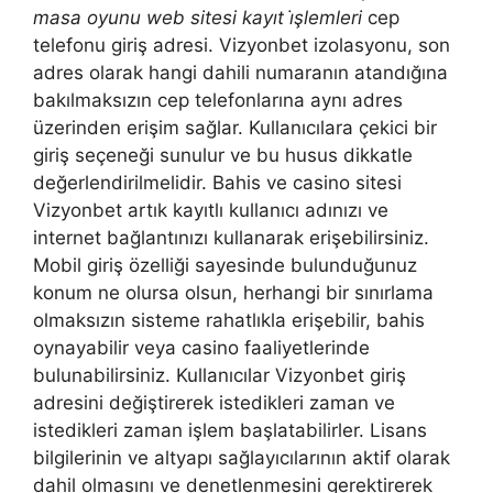
masa oyunu web sitesi kayıt i̇şlemleri
cep
telefonu giriş adresi. Vizyonbet izolasyonu, son
adres olarak hangi dahili numaranın atandığına
bakılmaksızın cep telefonlarına aynı adres
üzerinden erişim sağlar. Kullanıcılara çekici bir
giriş seçeneği sunulur ve bu husus dikkatle
değerlendirilmelidir. Bahis ve casino sitesi
Vizyonbet artık kayıtlı kullanıcı adınızı ve
internet bağlantınızı kullanarak erişebilirsiniz.
Mobil giriş özelliği sayesinde bulunduğunuz
konum ne olursa olsun, herhangi bir sınırlama
olmaksızın sisteme rahatlıkla erişebilir, bahis
oynayabilir veya casino faaliyetlerinde
bulunabilirsiniz. Kullanıcılar Vizyonbet giriş
adresini değiştirerek istedikleri zaman ve
istedikleri zaman işlem başlatabilirler. Lisans
bilgilerinin ve altyapı sağlayıcılarının aktif olarak
dahil olmasını ve denetlenmesini gerektirerek