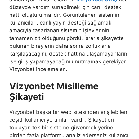
düzeyde yardım sunabilmek için canlı destek
hattı oluşturulmalıdır. Görüntülenen sistemin
kullanıcıları, canlı yayın desteği sağlamak
amacıyla tasarlanan sistemin işlevlerinin
tamamen zıt olduğunu gördü. İsrarla şikayette
bulunan bireylerin daha sonra zorluklarla
karşılaşacağını, destek hattına ulaşamayanların
ise giriş yapamayacağını unutmamak gerekiyor.
Vizyonbet incelemeleri.
Vizyonbet Misilleme
Şikayeti
Vizyonbet başka bir web sitesinden erişilebilen
çeşitli kullanıcı yorumları vardır. Şikayetleri
toplayan tek bir sisteme güvenmek yerine
birden fazla platformu analiz ederseniz kullanıcı