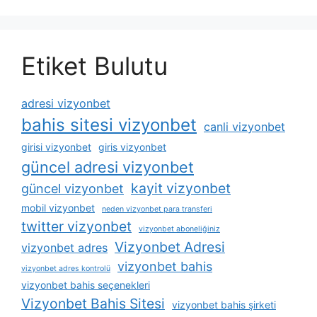
Etiket Bulutu
adresi vizyonbet
bahis sitesi vizyonbet
canli vizyonbet
girisi vizyonbet
giris vizyonbet
güncel adresi vizyonbet
kayit vizyonbet
güncel vizyonbet
mobil vizyonbet
neden vizyonbet para transferi
twitter vizyonbet
vizyonbet aboneliğiniz
Vizyonbet Adresi
vizyonbet adres
vizyonbet bahis
vizyonbet adres kontrolü
vizyonbet bahis seçenekleri
Vizyonbet Bahis Sitesi
vizyonbet bahis şirketi