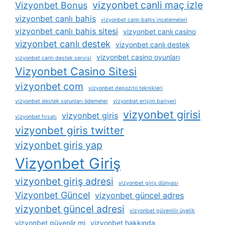
vizyonbet canli maç izle
Vizyonbet Bonus
vizyonbet canlı bahis
vizyonbet canlı bahis i̇ncelemeleri
vizyonbet canlı bahis sitesi
vizyonbet canlı casino
vizyonbet canlı destek
vizyonbet canlı destek
vizyonbet casino oyunları
vizyonbet canlı destek servisi
Vizyonbet Casino Sitesi
vizyonbet com
vizyonbet depozito teknikleri
vizyonbet destek sorunları ödemeler
vizyonbet erişim bariyeri
vizyonbet girisi
vizyonbet giris
vizyonbet fırsatı
vizyonbet giris twitter
vizyonbet giris yap
Vizyonbet Giriş
vizyonbet giriş adresi
vizyonbet giriş dünyası
Vizyonbet Güncel
vizyonbet güncel adres
vizyonbet güncel adresi
vizyonbet güvenilir üyelik
vizyonbet güvenlir mi
vizyonbet hakkında