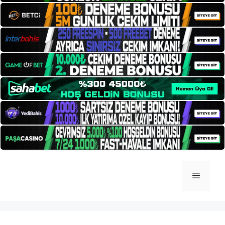
İçeriğe
atla
Menü