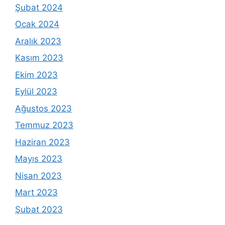
Şubat 2024
Ocak 2024
Aralık 2023
Kasım 2023
Ekim 2023
Eylül 2023
Ağustos 2023
Temmuz 2023
Haziran 2023
Mayıs 2023
Nisan 2023
Mart 2023
Şubat 2023