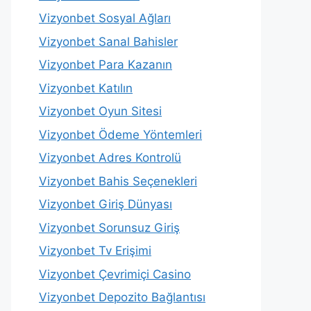
Vizyonbet Sosyal Ağları
Vizyonbet Sanal Bahisler
Vizyonbet Para Kazanın
Vizyonbet Katılın
Vizyonbet Oyun Sitesi
Vizyonbet Ödeme Yöntemleri
Vizyonbet Adres Kontrolü
Vizyonbet Bahis Seçenekleri
Vizyonbet Giriş Dünyası
Vizyonbet Sorunsuz Giriş
Vizyonbet Tv Erişimi
Vizyonbet Çevrimiçi Casino
Vizyonbet Depozito Bağlantısı