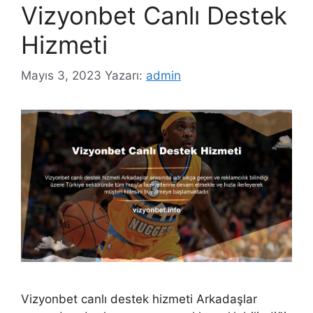
Vizyonbet Canlı Destek
Hizmeti
Mayıs 3, 2023
Yazarı:
admin
Vizyonbet canlı destek hizmeti Arkadaşlar