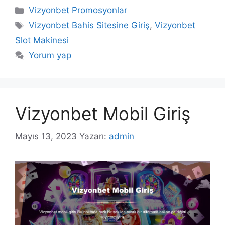
Kategoriler
Vizyonbet Promosyonlar
Etiketler
Vizyonbet Bahis Sitesine Giriş
,
Vizyonbet
Slot Makinesi
Yorum yap
Vizyonbet Mobil Giriş
Mayıs 13, 2023
Yazarı:
admin