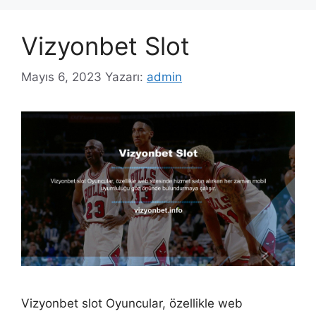
Vizyonbet Slot
Mayıs 6, 2023
Yazarı:
admin
Vizyonbet slot Oyuncular, özellikle web