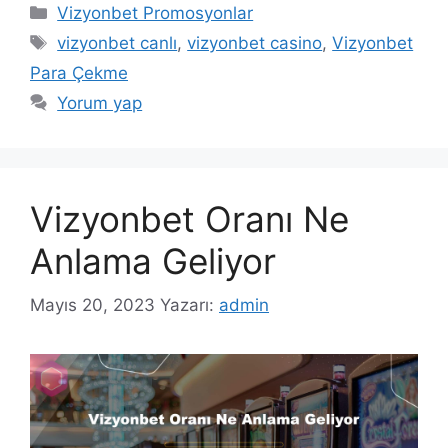
Kategoriler
Vizyonbet Promosyonlar
Etiketler
vizyonbet canlı
,
vizyonbet casino
,
Vizyonbet
Para Çekme
Yorum yap
Vizyonbet Oranı Ne
Anlama Geliyor
Mayıs 20, 2023
Yazarı:
admin