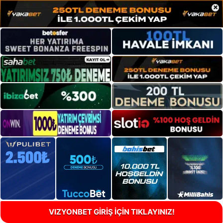
×
VIZYONBET GİRİŞ İÇİN TIKLAYINIZ!