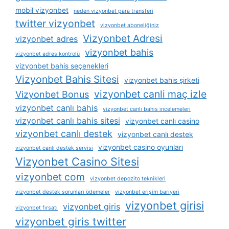
mobil vizyonbet
neden vizyonbet para transferi
twitter vizyonbet
vizyonbet aboneliğiniz
Vizyonbet Adresi
vizyonbet adres
vizyonbet bahis
vizyonbet adres kontrolü
vizyonbet bahis seçenekleri
Vizyonbet Bahis Sitesi
vizyonbet bahis şirketi
vizyonbet canli maç izle
Vizyonbet Bonus
vizyonbet canlı bahis
vizyonbet canlı bahis i̇ncelemeleri
vizyonbet canlı bahis sitesi
vizyonbet canlı casino
vizyonbet canlı destek
vizyonbet canlı destek
vizyonbet casino oyunları
vizyonbet canlı destek servisi
Vizyonbet Casino Sitesi
vizyonbet com
vizyonbet depozito teknikleri
vizyonbet destek sorunları ödemeler
vizyonbet erişim bariyeri
vizyonbet girisi
vizyonbet giris
vizyonbet fırsatı
vizyonbet giris twitter