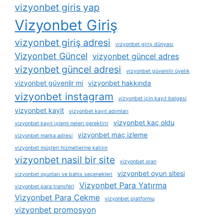
vizyonbet giris yap
Vizyonbet Giriş
vizyonbet giriş adresi
vizyonbet giriş dünyası
Vizyonbet Güncel
vizyonbet güncel adres
vizyonbet güncel adresi
vizyonbet güvenilir üyelik
vizyonbet güvenlir mi
vizyonbet hakkında
vizyonbet instagram
vizyonbet i̇çin kayıt belgesi
vizyonbet kayit
vizyonbet kayıt adımları
vizyonbet kaç oldu
vizyonbet kayıt i̇şlemi neleri gerektirir
vizyonbet maç izleme
vizyonbet marka adresi
vizyonbet müşteri hizmetlerine katılın
vizyonbet nasil bir site
vizyonbet oran
vizyonbet oyun sitesi
vizyonbet oyunları ve bahis seçenekleri
Vizyonbet Para Yatırma
vizyonbet para transferi
Vizyonbet Para Çekme
vizyonbet platformu
vizyonbet promosyon