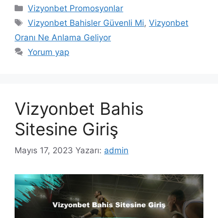
Kategoriler
Vizyonbet Promosyonlar
Etiketler
Vizyonbet Bahisler Güvenli Mi
,
Vizyonbet
Oranı Ne Anlama Geliyor
Yorum yap
Vizyonbet Bahis
Sitesine Giriş
Mayıs 17, 2023
Yazarı:
admin