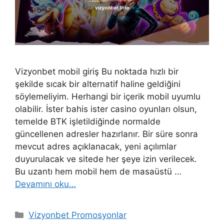
Vizyonbet mobil giriş Bu noktada hızlı bir
şekilde sıcak bir alternatif haline geldiğini
söylemeliyim. Herhangi bir içerik mobil uyumlu
olabilir. İster bahis ister casino oyunları olsun,
temelde BTK işletildiğinde normalde
güncellenen adresler hazırlanır. Bir süre sonra
mevcut adres açıklanacak, yeni açılımlar
duyurulacak ve sitede her şeye izin verilecek.
Bu uzantı hem mobil hem de masaüstü …
Devamını oku…
Kategoriler
Vizyonbet Promosyonlar