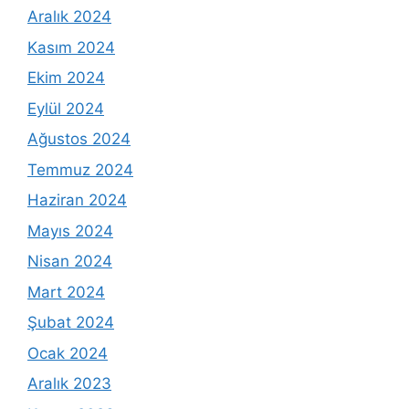
Aralık 2024
Kasım 2024
Ekim 2024
Eylül 2024
Ağustos 2024
Temmuz 2024
Haziran 2024
Mayıs 2024
Nisan 2024
Mart 2024
Şubat 2024
Ocak 2024
Aralık 2023