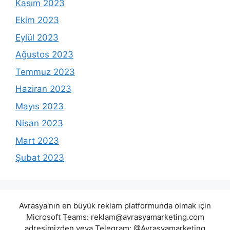
Kasım 2023
Ekim 2023
Eylül 2023
Ağustos 2023
Temmuz 2023
Haziran 2023
Mayıs 2023
Nisan 2023
Mart 2023
Şubat 2023
Avrasya'nın en büyük reklam platformunda olmak için
Microsoft Teams:
reklam@avrasyamarketing.com
adresimizden veya Telegram: @Avrasyamarketing