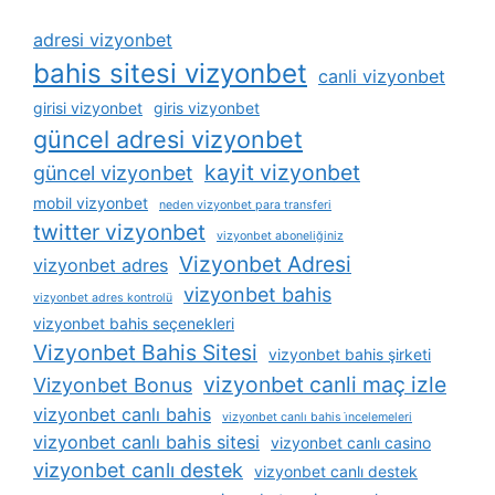
adresi vizyonbet
bahis sitesi vizyonbet
canli vizyonbet
girisi vizyonbet
giris vizyonbet
güncel adresi vizyonbet
kayit vizyonbet
güncel vizyonbet
mobil vizyonbet
neden vizyonbet para transferi
twitter vizyonbet
vizyonbet aboneliğiniz
Vizyonbet Adresi
vizyonbet adres
vizyonbet bahis
vizyonbet adres kontrolü
vizyonbet bahis seçenekleri
Vizyonbet Bahis Sitesi
vizyonbet bahis şirketi
vizyonbet canli maç izle
Vizyonbet Bonus
vizyonbet canlı bahis
vizyonbet canlı bahis i̇ncelemeleri
vizyonbet canlı bahis sitesi
vizyonbet canlı casino
vizyonbet canlı destek
vizyonbet canlı destek