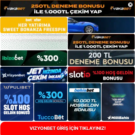
×
VIZYONBET GİRİŞ İÇİN TIKLAYINIZ!