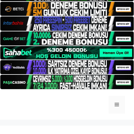
İçeriğe
atla
Menü