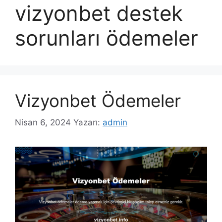
vizyonbet destek
sorunları ödemeler
Vizyonbet Ödemeler
Nisan 6, 2024
Yazarı:
admin