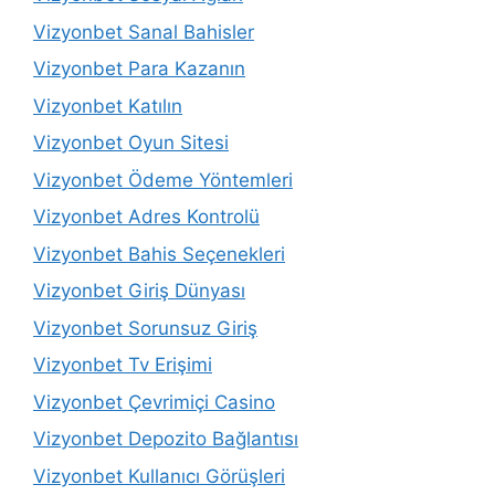
Vizyonbet Sanal Bahisler
Vizyonbet Para Kazanın
Vizyonbet Katılın
Vizyonbet Oyun Sitesi
Vizyonbet Ödeme Yöntemleri
Vizyonbet Adres Kontrolü
Vizyonbet Bahis Seçenekleri
Vizyonbet Giriş Dünyası
Vizyonbet Sorunsuz Giriş
Vizyonbet Tv Erişimi
Vizyonbet Çevrimiçi Casino
Vizyonbet Depozito Bağlantısı
Vizyonbet Kullanıcı Görüşleri