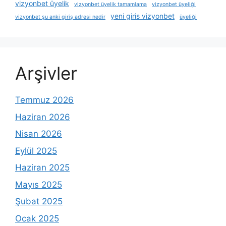
vizyonbet üyelik
vizyonbet üyelik tamamlama
vizyonbet üyeliği
yeni giris vizyonbet
vizyonbet şu anki giriş adresi nedir
üyeliği
Arşivler
Temmuz 2026
Haziran 2026
Nisan 2026
Eylül 2025
Haziran 2025
Mayıs 2025
Şubat 2025
Ocak 2025