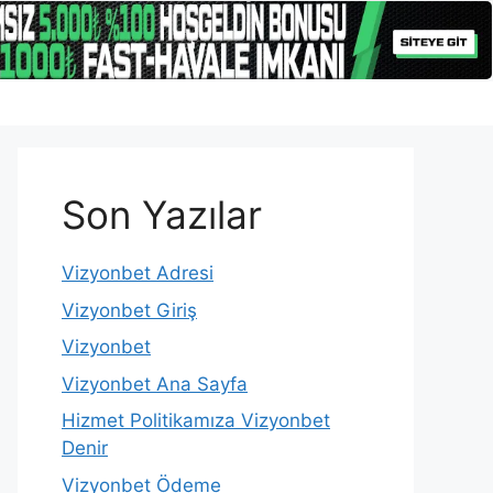
Son Yazılar
Vizyonbet Adresi
Vizyonbet Giriş
Vizyonbet
Vizyonbet Ana Sayfa
Hizmet Politikamıza Vizyonbet
Denir
Vizyonbet Ödeme