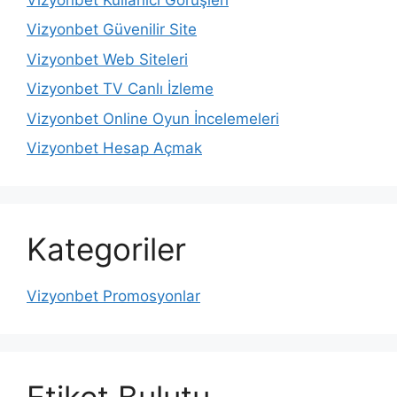
Vizyonbet Güvenilir Site
Vizyonbet Web Siteleri
Vizyonbet TV Canlı İzleme
Vizyonbet Online Oyun İncelemeleri
Vizyonbet Hesap Açmak
Kategoriler
Vizyonbet Promosyonlar