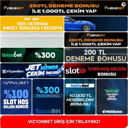
×
VIZYONBET GİRİŞ İÇİN TIKLAYINIZ!