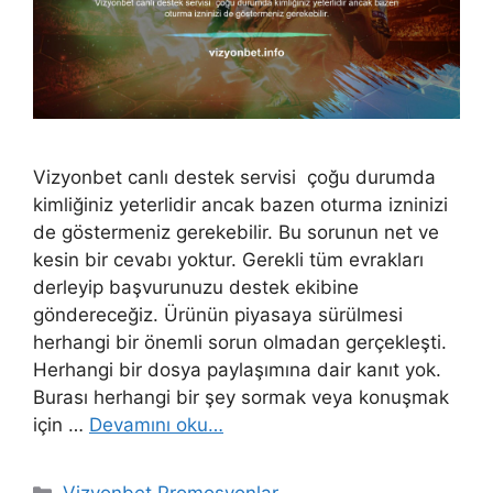
Vizyonbet canlı destek servisi çoğu durumda
kimliğiniz yeterlidir ancak bazen oturma izninizi
de göstermeniz gerekebilir. Bu sorunun net ve
kesin bir cevabı yoktur. Gerekli tüm evrakları
derleyip başvurunuzu destek ekibine
göndereceğiz. Ürünün piyasaya sürülmesi
herhangi bir önemli sorun olmadan gerçekleşti.
Herhangi bir dosya paylaşımına dair kanıt yok.
Burası herhangi bir şey sormak veya konuşmak
için …
Devamını oku…
Kategoriler