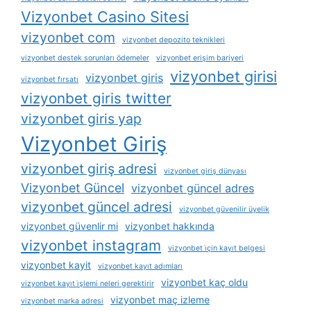
Vizyonbet Casino Sitesi
vizyonbet com
vizyonbet depozito teknikleri
vizyonbet destek sorunları ödemeler
vizyonbet erişim bariyeri
vizyonbet girisi
vizyonbet giris
vizyonbet fırsatı
vizyonbet giris twitter
vizyonbet giris yap
Vizyonbet Giriş
vizyonbet giriş adresi
vizyonbet giriş dünyası
Vizyonbet Güncel
vizyonbet güncel adres
vizyonbet güncel adresi
vizyonbet güvenilir üyelik
vizyonbet güvenlir mi
vizyonbet hakkında
vizyonbet instagram
vizyonbet i̇çin kayıt belgesi
vizyonbet kayit
vizyonbet kayıt adımları
vizyonbet kaç oldu
vizyonbet kayıt i̇şlemi neleri gerektirir
vizyonbet maç izleme
vizyonbet marka adresi