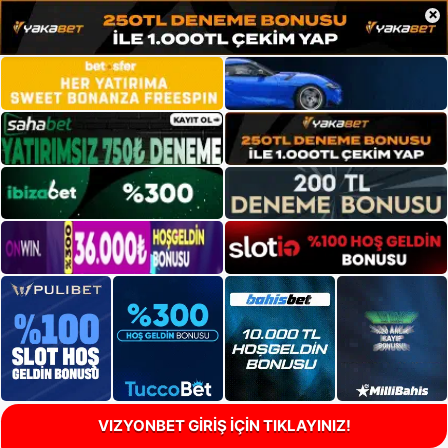
×
VIZYONBET GİRİŞ İÇİN TIKLAYINIZ!