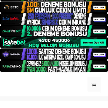
İçeriğe
atla
Menü