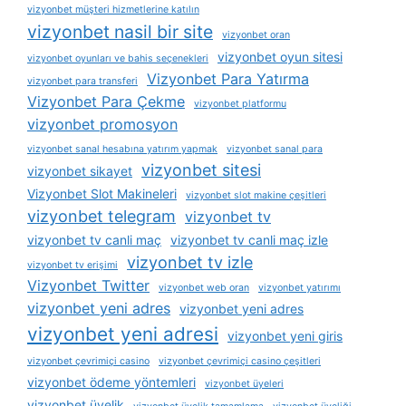
vizyonbet müşteri hizmetlerine katılın
vizyonbet nasil bir site
vizyonbet oran
vizyonbet oyun sitesi
vizyonbet oyunları ve bahis seçenekleri
Vizyonbet Para Yatırma
vizyonbet para transferi
Vizyonbet Para Çekme
vizyonbet platformu
vizyonbet promosyon
vizyonbet sanal hesabına yatırım yapmak
vizyonbet sanal para
vizyonbet sitesi
vizyonbet sikayet
Vizyonbet Slot Makineleri
vizyonbet slot makine çeşitleri
vizyonbet telegram
vizyonbet tv
vizyonbet tv canli maç
vizyonbet tv canli maç izle
vizyonbet tv izle
vizyonbet tv erişimi
Vizyonbet Twitter
vizyonbet web oran
vizyonbet yatırımı
vizyonbet yeni adres
vizyonbet yeni adres
vizyonbet yeni adresi
vizyonbet yeni giris
vizyonbet çevrimiçi casino
vizyonbet çevrimiçi casino çeşitleri
vizyonbet ödeme yöntemleri
vizyonbet üyeleri
vizyonbet üyelik