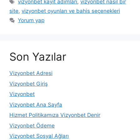
Etiketler
vizyonbet kayıt adımları
,
vizyonbet nasil bir
site
,
vizyonbet oyunları ve bahis seçenekleri
Yorum yap
Son Yazılar
Vizyonbet Adresi
Vizyonbet Giriş
Vizyonbet
Vizyonbet Ana Sayfa
Hizmet Politikamıza Vizyonbet Denir
Vizyonbet Ödeme
Vizyonbet Sosyal Ağları