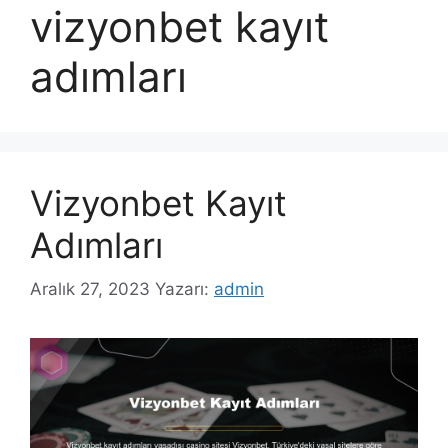
vizyonbet kayıt
adımları
Vizyonbet Kayıt
Adımları
Aralık 27, 2023
Yazarı:
admin