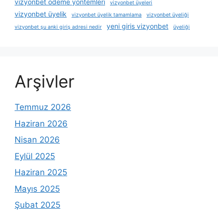
vizyonbet ödeme yöntemleri
vizyonbet üyeleri
vizyonbet üyelik
vizyonbet üyelik tamamlama
vizyonbet üyeliği
yeni giris vizyonbet
vizyonbet şu anki giriş adresi nedir
üyeliği
Arşivler
Temmuz 2026
Haziran 2026
Nisan 2026
Eylül 2025
Haziran 2025
Mayıs 2025
Şubat 2025