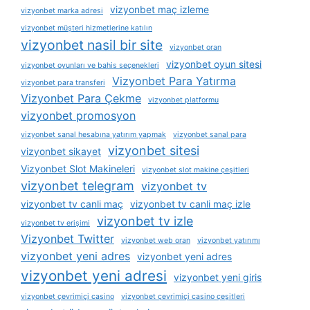
vizyonbet maç izleme
vizyonbet marka adresi
vizyonbet müşteri hizmetlerine katılın
vizyonbet nasil bir site
vizyonbet oran
vizyonbet oyun sitesi
vizyonbet oyunları ve bahis seçenekleri
Vizyonbet Para Yatırma
vizyonbet para transferi
Vizyonbet Para Çekme
vizyonbet platformu
vizyonbet promosyon
vizyonbet sanal hesabına yatırım yapmak
vizyonbet sanal para
vizyonbet sitesi
vizyonbet sikayet
Vizyonbet Slot Makineleri
vizyonbet slot makine çeşitleri
vizyonbet telegram
vizyonbet tv
vizyonbet tv canli maç
vizyonbet tv canli maç izle
vizyonbet tv izle
vizyonbet tv erişimi
Vizyonbet Twitter
vizyonbet web oran
vizyonbet yatırımı
vizyonbet yeni adres
vizyonbet yeni adres
vizyonbet yeni adresi
vizyonbet yeni giris
vizyonbet çevrimiçi casino
vizyonbet çevrimiçi casino çeşitleri