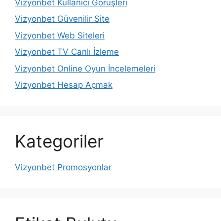
Vizyonbet Kullanıcı Görüşleri
Vizyonbet Güvenilir Site
Vizyonbet Web Siteleri
Vizyonbet TV Canlı İzleme
Vizyonbet Online Oyun İncelemeleri
Vizyonbet Hesap Açmak
Kategoriler
Vizyonbet Promosyonlar