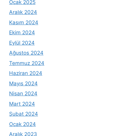
Ocak 2025
Aralık 2024
Kasım 2024
Ekim 2024
Eylül 2024
Ağustos 2024
Temmuz 2024
Haziran 2024
Mayıs 2024
Nisan 2024
Mart 2024
Şubat 2024
Ocak 2024
Aralık 2023