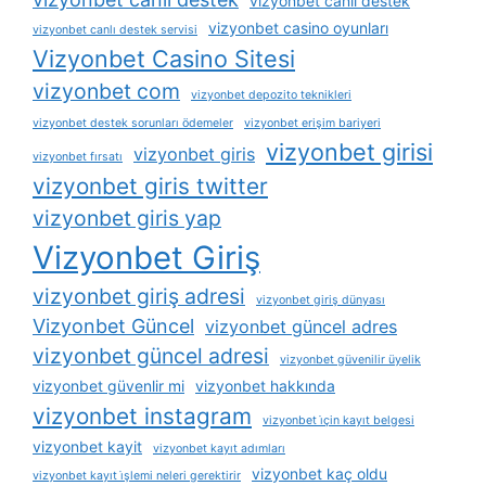
vizyonbet canlı destek
vizyonbet casino oyunları
vizyonbet canlı destek servisi
Vizyonbet Casino Sitesi
vizyonbet com
vizyonbet depozito teknikleri
vizyonbet destek sorunları ödemeler
vizyonbet erişim bariyeri
vizyonbet girisi
vizyonbet giris
vizyonbet fırsatı
vizyonbet giris twitter
vizyonbet giris yap
Vizyonbet Giriş
vizyonbet giriş adresi
vizyonbet giriş dünyası
Vizyonbet Güncel
vizyonbet güncel adres
vizyonbet güncel adresi
vizyonbet güvenilir üyelik
vizyonbet güvenlir mi
vizyonbet hakkında
vizyonbet instagram
vizyonbet i̇çin kayıt belgesi
vizyonbet kayit
vizyonbet kayıt adımları
vizyonbet kaç oldu
vizyonbet kayıt i̇şlemi neleri gerektirir