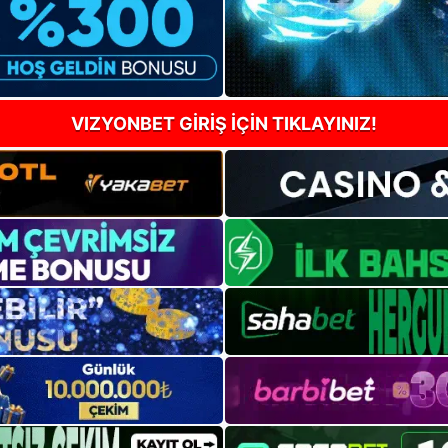
VIZYONBET GİRİŞ İÇİN TIKLAYINIZ!