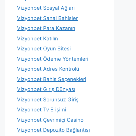
Vizyonbet Sosyal Ağları
Vizyonbet Sanal Bahisler
Vizyonbet Para Kazanın
Vizyonbet Katılın
Vizyonbet Oyun Sitesi
Vizyonbet Ödeme Yöntemleri
Vizyonbet Adres Kontrolü
Vizyonbet Bahis Seçenekleri
Vizyonbet Giriş Dünyası
Vizyonbet Sorunsuz Giriş
Vizyonbet Tv Erişimi
Vizyonbet Çevrimiçi Casino
Vizyonbet Depozito Bağlantısı