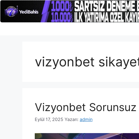
İçeriğe
atla
vizyonbet sikaye
Vizyonbet Sorunsuz 
Eylül 17, 2025
Yazarı:
admin