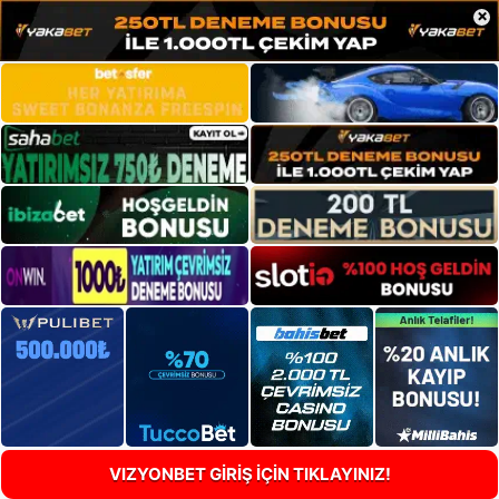
×
VIZYONBET GİRİŞ İÇİN TIKLAYINIZ!