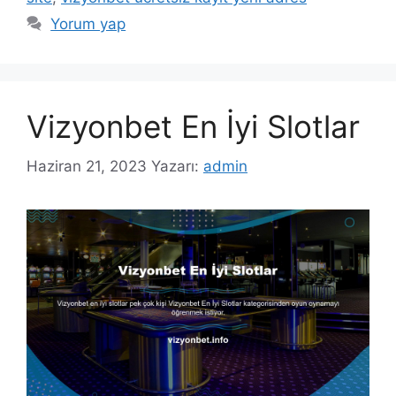
Yorum yap
Vizyonbet En İyi Slotlar
Haziran 21, 2023
Yazarı:
admin