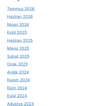
Temmuz 2026
Haziran 2026
Nisan 2026
Eylül 2025
Haziran 2025
Mayıs 2025
Şubat 2025
Ocak 2025
Aralık 2024
Kasım 2024
Ekim 2024
Eylül 2024
Ağustos 2024