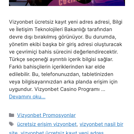
Vizyonbet ücretsiz kayıt yeni adres adresi, Bilgi
ve İletişim Teknolojileri Bakanlığı tarafından
devre dışı bırakılmış görünüyor. Bu durumda,
yönetim ekibi başka bir giriş adresi oluşturacak
ve çevrimiçi bahis sürecini değerlendirecektir.
Türkçe seçeneği ayrıntılı içerik bilgisi sağlar.
Farklı bahisçilerin içeriklerinden kar elde
edilebilir. Bu, telefonunuzdan, tabletinizden
veya bilgisayarınızdan arka planda erişim için
uygundur. Vizyonbet Casino Programı …
Devamını oku…
Kategoriler
Vizyonbet Promosyonlar
Etiketler
ücretsiz erişim vizyonbet
,
vizyonbet nasil bir
site
,
vizyonbet ücretsiz kayıt yeni adres