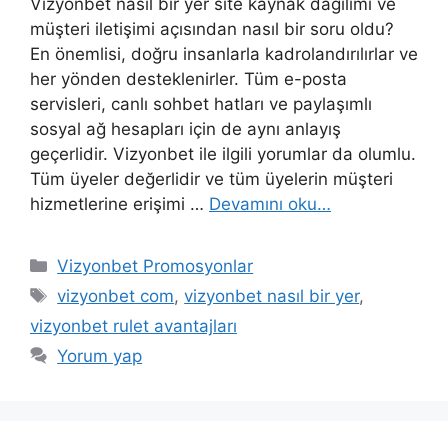
Vizyonbet nasıl bir yer site kaynak dağılımı ve
müşteri iletişimi açısından nasıl bir soru oldu?
En önemlisi, doğru insanlarla kadrolandırılırlar ve
her yönden desteklenirler. Tüm e-posta
servisleri, canlı sohbet hatları ve paylaşımlı
sosyal ağ hesapları için de aynı anlayış
geçerlidir. Vizyonbet ile ilgili yorumlar da olumlu.
Tüm üyeler değerlidir ve tüm üyelerin müşteri
hizmetlerine erişimi …
Devamını oku…
Kategoriler
Vizyonbet Promosyonlar
Etiketler
vizyonbet com
,
vizyonbet nasıl bir yer
,
vizyonbet rulet avantajları
Yorum yap