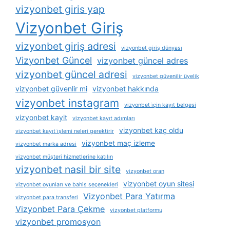
vizyonbet giris yap
Vizyonbet Giriş
vizyonbet giriş adresi
vizyonbet giriş dünyası
Vizyonbet Güncel
vizyonbet güncel adres
vizyonbet güncel adresi
vizyonbet güvenilir üyelik
vizyonbet güvenlir mi
vizyonbet hakkında
vizyonbet instagram
vizyonbet i̇çin kayıt belgesi
vizyonbet kayit
vizyonbet kayıt adımları
vizyonbet kaç oldu
vizyonbet kayıt i̇şlemi neleri gerektirir
vizyonbet maç izleme
vizyonbet marka adresi
vizyonbet müşteri hizmetlerine katılın
vizyonbet nasil bir site
vizyonbet oran
vizyonbet oyun sitesi
vizyonbet oyunları ve bahis seçenekleri
Vizyonbet Para Yatırma
vizyonbet para transferi
Vizyonbet Para Çekme
vizyonbet platformu
vizyonbet promosyon