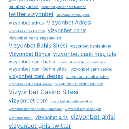
mobil vizyonbet
neden vizyonbet para transferi
twitter vizyonbet
vizyonbet aboneliğiniz
Vizyonbet Adresi
vizyonbet adres
vizyonbet bahis
vizyonbet adres kontrolü
vizyonbet bahis seçenekleri
Vizyonbet Bahis Sitesi
vizyonbet bahis şirketi
vizyonbet canli maç izle
Vizyonbet Bonus
vizyonbet canlı bahis
vizyonbet canlı bahis i̇ncelemeleri
vizyonbet canlı bahis sitesi
vizyonbet canlı casino
vizyonbet canlı destek
vizyonbet canlı destek
vizyonbet casino oyunları
vizyonbet canlı destek servisi
Vizyonbet Casino Sitesi
vizyonbet com
vizyonbet depozito teknikleri
vizyonbet destek sorunları ödemeler
vizyonbet erişim bariyeri
vizyonbet girisi
vizyonbet giris
vizyonbet fırsatı
vizyonbet giris twitter