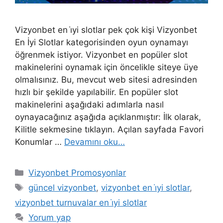
Vizyonbet en i̇yi slotlar pek çok kişi Vizyonbet
En İyi Slotlar kategorisinden oyun oynamayı
öğrenmek istiyor. Vizyonbet en popüler slot
makinelerini oynamak için öncelikle siteye üye
olmalısınız. Bu, mevcut web sitesi adresinden
hızlı bir şekilde yapılabilir. En popüler slot
makinelerini aşağıdaki adımlarla nasıl
oynayacağınız aşağıda açıklanmıştır: İlk olarak,
Kilitle sekmesine tıklayın. Açılan sayfada Favori
Konumlar …
Devamını oku…
Kategoriler
Vizyonbet Promosyonlar
Etiketler
güncel vizyonbet
,
vizyonbet en i̇yi slotlar
,
vizyonbet turnuvalar en i̇yi slotlar
Yorum yap