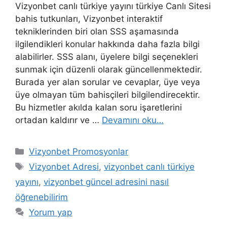
Vizyonbet canlı türkiye yayını türkiye Canlı Sitesi
bahis tutkunları, Vizyonbet interaktif
tekniklerinden biri olan SSS aşamasında
ilgilendikleri konular hakkında daha fazla bilgi
alabilirler. SSS alanı, üyelere bilgi seçenekleri
sunmak için düzenli olarak güncellenmektedir.
Burada yer alan sorular ve cevaplar, üye veya
üye olmayan tüm bahisçileri bilgilendirecektir.
Bu hizmetler akılda kalan soru işaretlerini
ortadan kaldırır ve …
Devamını oku…
Kategoriler
Vizyonbet Promosyonlar
Etiketler
Vizyonbet Adresi
,
vizyonbet canlı türkiye
yayını
,
vizyonbet güncel adresini nasıl
öğrenebilirim
Yorum yap