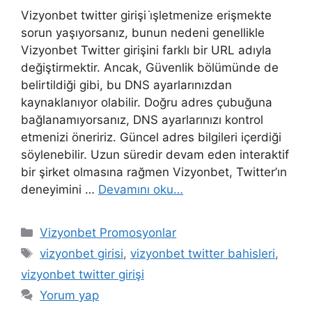
Vizyonbet twitter girişi i̇şletmenize erişmekte
sorun yaşıyorsanız, bunun nedeni genellikle
Vizyonbet Twitter girişini farklı bir URL adıyla
değiştirmektir. Ancak, Güvenlik bölümünde de
belirtildiği gibi, bu DNS ayarlarınızdan
kaynaklanıyor olabilir. Doğru adres çubuğuna
bağlanamıyorsanız, DNS ayarlarınızı kontrol
etmenizi öneririz. Güncel adres bilgileri içerdiği
söylenebilir. Uzun süredir devam eden interaktif
bir şirket olmasına rağmen Vizyonbet, Twitter’ın
deneyimini …
Devamını oku…
Kategoriler
Vizyonbet Promosyonlar
Etiketler
vizyonbet girisi
,
vizyonbet twitter bahisleri
,
vizyonbet twitter girişi
Yorum yap