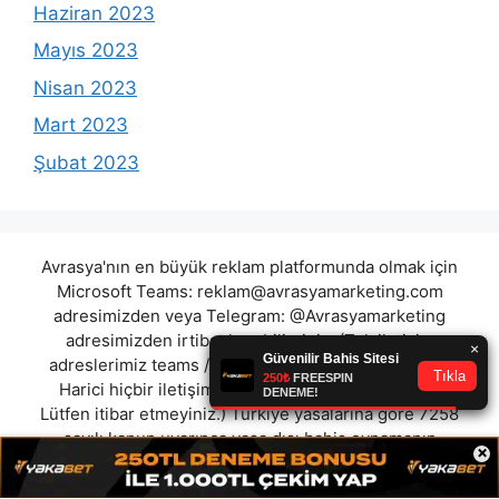
Haziran 2023
Mayıs 2023
Nisan 2023
Mart 2023
Şubat 2023
Avrasya'nın en büyük reklam platformunda olmak için
Microsoft Teams:
reklam@avrasyamarketing.com
adresimizden veya Telegram: @Avrasyamarketing
adresimizden irtibat kurabilirsiniz. (Tek iletişim
adreslerimiz teams / telegram ve mail adresimizdir.
Harici hiçbir iletişim adresimiz bulunmamaktadır.
Lütfen itibar etmeyiniz.) Türkiye yasalarına göre 7258
sayılı kanun uyarınca yasa dışı bahis oynamanın
×
cezaları mevcuttur. Şu an bulunduğunuz site hiç bir
şekilde illegal bahis oyunları oynatmıyor ve oynamaya