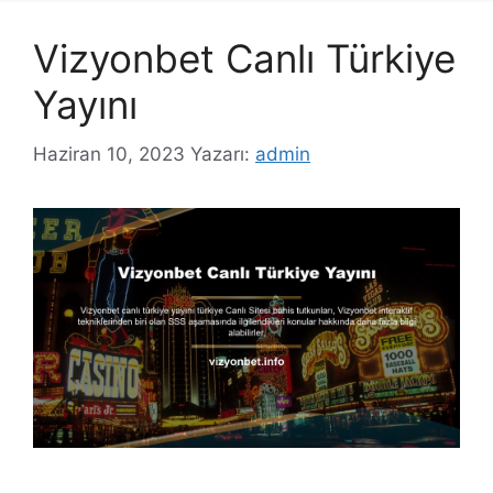
Vizyonbet Canlı Türkiye
Yayını
Haziran 10, 2023
Yazarı:
admin