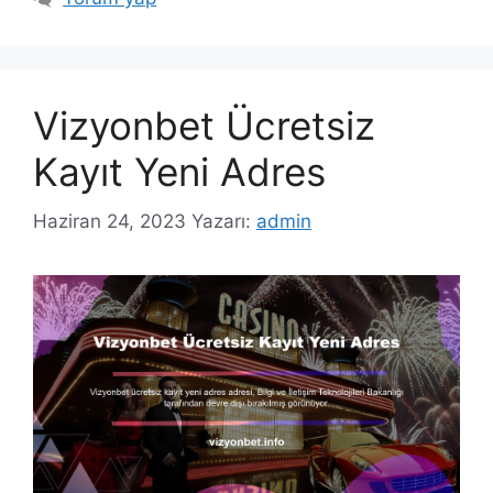
Vizyonbet Ücretsiz
Kayıt Yeni Adres
Haziran 24, 2023
Yazarı:
admin