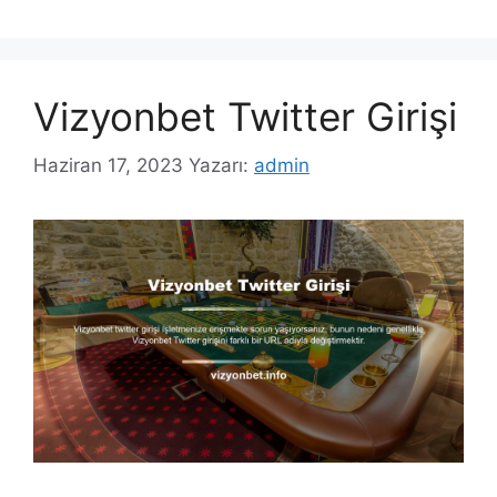
Vizyonbet Twitter Girişi
Haziran 17, 2023
Yazarı:
admin