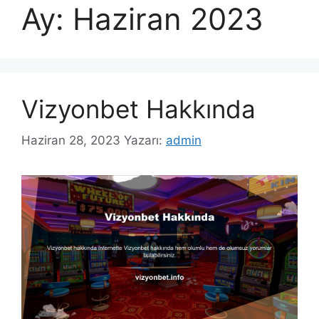
Ay:
Haziran 2023
Vizyonbet Hakkında
Haziran 28, 2023
Yazarı:
admin