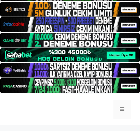
İçeriğe
atla
Menü