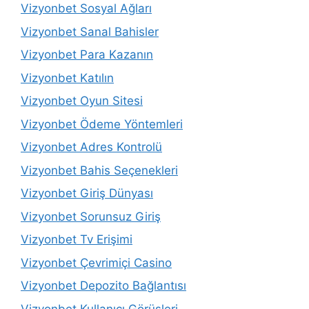
Vizyonbet Sosyal Ağları
Vizyonbet Sanal Bahisler
Vizyonbet Para Kazanın
Vizyonbet Katılın
Vizyonbet Oyun Sitesi
Vizyonbet Ödeme Yöntemleri
Vizyonbet Adres Kontrolü
Vizyonbet Bahis Seçenekleri
Vizyonbet Giriş Dünyası
Vizyonbet Sorunsuz Giriş
Vizyonbet Tv Erişimi
Vizyonbet Çevrimiçi Casino
Vizyonbet Depozito Bağlantısı
Vizyonbet Kullanıcı Görüşleri