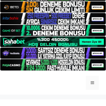
İçeriğe
atla
Menü