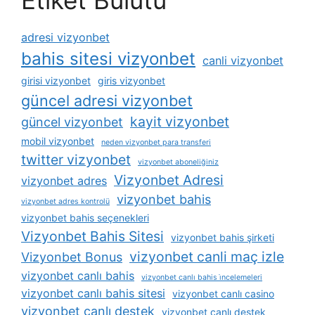
Etiket Bulutu
adresi vizyonbet
bahis sitesi vizyonbet
canli vizyonbet
girisi vizyonbet
giris vizyonbet
güncel adresi vizyonbet
kayit vizyonbet
güncel vizyonbet
mobil vizyonbet
neden vizyonbet para transferi
twitter vizyonbet
vizyonbet aboneliğiniz
Vizyonbet Adresi
vizyonbet adres
vizyonbet bahis
vizyonbet adres kontrolü
vizyonbet bahis seçenekleri
Vizyonbet Bahis Sitesi
vizyonbet bahis şirketi
vizyonbet canli maç izle
Vizyonbet Bonus
vizyonbet canlı bahis
vizyonbet canlı bahis i̇ncelemeleri
vizyonbet canlı bahis sitesi
vizyonbet canlı casino
vizyonbet canlı destek
vizyonbet canlı destek