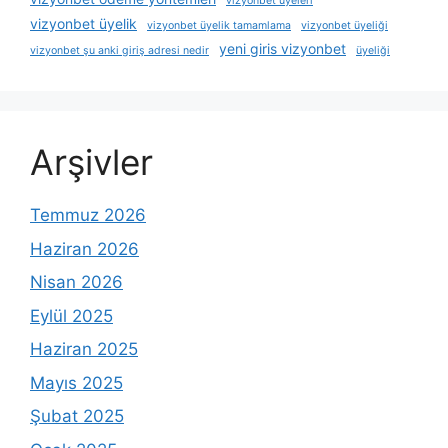
vizyonbet üyeleri
vizyonbet üyelik
vizyonbet üyelik tamamlama
vizyonbet üyeliği
yeni giris vizyonbet
vizyonbet şu anki giriş adresi nedir
üyeliği
Arşivler
Temmuz 2026
Haziran 2026
Nisan 2026
Eylül 2025
Haziran 2025
Mayıs 2025
Şubat 2025