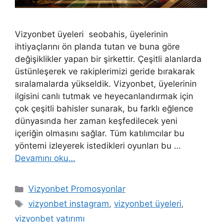
Vizyonbet üyeleri seobahis, üyelerinin
ihtiyaçlarını ön planda tutan ve buna göre
değişiklikler yapan bir şirkettir. Çeşitli alanlarda
üstünleşerek ve rakiplerimizi geride bırakarak
sıralamalarda yükseldik. Vizyonbet, üyelerinin
ilgisini canlı tutmak ve heyecanlandırmak için
çok çeşitli bahisler sunarak, bu farklı eğlence
dünyasında her zaman keşfedilecek yeni
içeriğin olmasını sağlar. Tüm katılımcılar bu
yöntemi izleyerek istedikleri oyunları bu …
Devamını oku…
Kategoriler
Vizyonbet Promosyonlar
Etiketler
vizyonbet instagram
,
vizyonbet üyeleri
,
vizyonbet yatırımı