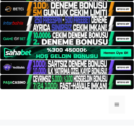
İçeriğe
atla
Menü