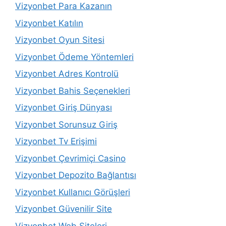
Vizyonbet Para Kazanın
Vizyonbet Katılın
Vizyonbet Oyun Sitesi
Vizyonbet Ödeme Yöntemleri
Vizyonbet Adres Kontrolü
Vizyonbet Bahis Seçenekleri
Vizyonbet Giriş Dünyası
Vizyonbet Sorunsuz Giriş
Vizyonbet Tv Erişimi
Vizyonbet Çevrimiçi Casino
Vizyonbet Depozito Bağlantısı
Vizyonbet Kullanıcı Görüşleri
Vizyonbet Güvenilir Site
Vizyonbet Web Siteleri