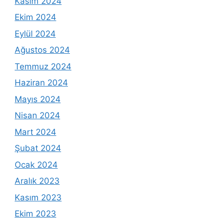
Kasım 2024
Ekim 2024
Eylül 2024
Ağustos 2024
Temmuz 2024
Haziran 2024
Mayıs 2024
Nisan 2024
Mart 2024
Şubat 2024
Ocak 2024
Aralık 2023
Kasım 2023
Ekim 2023