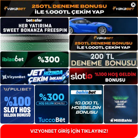
×
VIZYONBET GİRİŞ İÇİN TIKLAYINIZ!