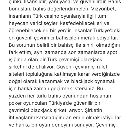
çünkü lisanslıdır, yani yasal ve güvenilirdir. Bahis
bonusları, bahis değerlendirmeleri. Vizyonbet,
insanların Türk casino oyunlarıyla ilgili tüm
heyecan verici şeyleri keşfedebilecekleri ve
öğrenebilecekleri bir yerdir. İnsanlar Türkiye’deki
en güvenli çevrimiçi bahisçileri merak ediyorlar.
Bu sorunun belirli bir bahisçi ile sınırlı olmadığını
fark ettim, aynı zamanda son zamanlarda spot
ışığında olan bir Türk çevrimiçi blackjack
şirketini de etkiliyor. Güvenli çevrimiçi rulet
siteleri topluluğuna katılmaya karar verdiğinizde
doğal olarak kazanmak ve blackjack oynamak
için harika zaman geçirmek istersiniz. Bu
yüzden her türlü bahis oyunundan hoşlanan
poker oyuncuları Türkiye’de güvenilir bir
çevrimiçi blackjack şirketi arıyor. Şirketin
ihtiyaçlarını karşıladığından emin olmak istiyorlar
ve harika bir oyun deneyimi sunuyor. Çevrimiçi