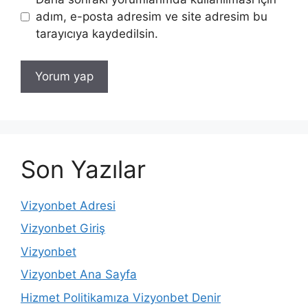
adım, e-posta adresim ve site adresim bu
tarayıcıya kaydedilsin.
Son Yazılar
Vizyonbet Adresi
Vizyonbet Giriş
Vizyonbet
Vizyonbet Ana Sayfa
Hizmet Politikamıza Vizyonbet Denir