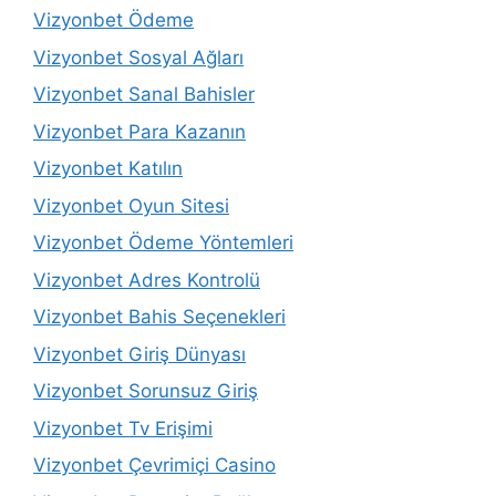
Vizyonbet Ödeme
Vizyonbet Sosyal Ağları
Vizyonbet Sanal Bahisler
Vizyonbet Para Kazanın
Vizyonbet Katılın
Vizyonbet Oyun Sitesi
Vizyonbet Ödeme Yöntemleri
Vizyonbet Adres Kontrolü
Vizyonbet Bahis Seçenekleri
Vizyonbet Giriş Dünyası
Vizyonbet Sorunsuz Giriş
Vizyonbet Tv Erişimi
Vizyonbet Çevrimiçi Casino