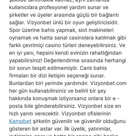
kullanıcılara profesyonel yardım sunar ve
şirketler ve üyeler arasında güçlü bir bağlantı
sağlar. Vizyonbet ünlü bir oyun geliştiricisidir.
Spor üzerine bahis yapmak, slot makineleri
oynamak ve hatta sanal casinolara katılmak gibi
farklı çevrimiçi casino türleri deneyebilirsiniz. Ve
en iyi yanı, hepsini kendi evinizin rahatlığından
yapabilirsiniz! Değerlendirme sırasında herhangi
bir sorun tespit edilmemiştir. Canlı bahis
firmaları bir dizi iletişim seçeneği sunar.
Bunlardan biri yerinde yardımdır. Vizyonbet.com
her gün kullanabilirsiniz ve belirli bir şey
hakkında konuşmak istiyorsanız onlara bir e -
posta bile gönderebilirsiniz. Vizyonbet size en
hızlı yanıtı verecektir. Vizyonbet ofislerinin
Kampbet
şirketin güvenilir ve güvenilir olduğunu
gösteren bir astar var. İlk üyelik, yatırımlar,