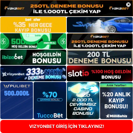
×
VIZYONBET GİRİŞ İÇİN TIKLAYINIZ!