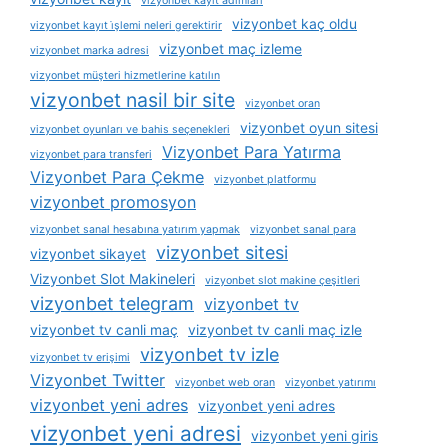
vizyonbet kayıt adımları
vizyonbet kaç oldu
vizyonbet kayıt i̇şlemi neleri gerektirir
vizyonbet maç izleme
vizyonbet marka adresi
vizyonbet müşteri hizmetlerine katılın
vizyonbet nasil bir site
vizyonbet oran
vizyonbet oyun sitesi
vizyonbet oyunları ve bahis seçenekleri
Vizyonbet Para Yatırma
vizyonbet para transferi
Vizyonbet Para Çekme
vizyonbet platformu
vizyonbet promosyon
vizyonbet sanal hesabına yatırım yapmak
vizyonbet sanal para
vizyonbet sitesi
vizyonbet sikayet
Vizyonbet Slot Makineleri
vizyonbet slot makine çeşitleri
vizyonbet telegram
vizyonbet tv
vizyonbet tv canli maç
vizyonbet tv canli maç izle
vizyonbet tv izle
vizyonbet tv erişimi
Vizyonbet Twitter
vizyonbet web oran
vizyonbet yatırımı
vizyonbet yeni adres
vizyonbet yeni adres
vizyonbet yeni adresi
vizyonbet yeni giris