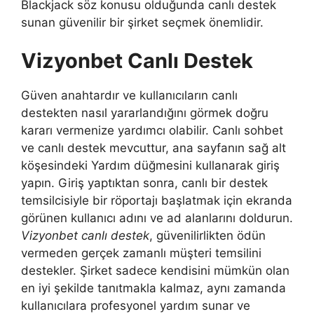
Blackjack söz konusu olduğunda canlı destek
sunan güvenilir bir şirket seçmek önemlidir.
Vizyonbet Canlı Destek
Güven anahtardır ve kullanıcıların canlı
destekten nasıl yararlandığını görmek doğru
kararı vermenize yardımcı olabilir. Canlı sohbet
ve canlı destek mevcuttur, ana sayfanın sağ alt
köşesindeki Yardım düğmesini kullanarak giriş
yapın. Giriş yaptıktan sonra, canlı bir destek
temsilcisiyle bir röportajı başlatmak için ekranda
görünen kullanıcı adını ve ad alanlarını doldurun.
Vizyonbet canlı destek
, güvenilirlikten ödün
vermeden gerçek zamanlı müşteri temsilini
destekler. Şirket sadece kendisini mümkün olan
en iyi şekilde tanıtmakla kalmaz, aynı zamanda
kullanıcılara profesyonel yardım sunar ve