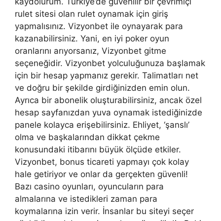
kaydolurum. Türkiye’de güvenilir bir çevrimiçi
rulet sitesi olan rulet oynamak için giriş
yapmalısınız. Vizyonbet ile oynayarak para
kazanabilirsiniz. Yani, en iyi poker oyun
oranlarını arıyorsanız, Vizyonbet gitme
seçeneğidir. Vizyonbet yolculuğunuza başlamak
için bir hesap yapmanız gerekir. Talimatları net
ve doğru bir şekilde girdiğinizden emin olun.
Ayrıca bir abonelik oluşturabilirsiniz, ancak özel
hesap sayfanızdan yuva oynamak istediğinizde
panele kolayca erişebilirsiniz. Ehliyet, ‘şanslı’
olma ve başkalarından dikkat çekme
konusundaki itibarını büyük ölçüde etkiler.
Vizyonbet, bonus ticareti yapmayı çok kolay
hale getiriyor ve onlar da gerçekten güvenli!
Bazı casino oyunları, oyuncuların para
almalarına ve istedikleri zaman para
koymalarına izin verir. İnsanlar bu siteyi seçer