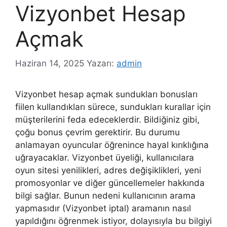
Vizyonbet Hesap
Açmak
Haziran 14, 2025
Yazarı:
admin
Vizyonbet hesap açmak sundukları bonusları
fiilen kullandıkları sürece, sundukları kurallar için
müşterilerini feda edeceklerdir. Bildiğiniz gibi,
çoğu bonus çevrim gerektirir. Bu durumu
anlamayan oyuncular öğrenince hayal kırıklığına
uğrayacaklar. Vizyonbet üyeliği, kullanıcılara
oyun sitesi yenilikleri, adres değişiklikleri, yeni
promosyonlar ve diğer güncellemeler hakkında
bilgi sağlar. Bunun nedeni kullanıcının arama
yapmasıdır (Vizyonbet iptal) aramanın nasıl
yapıldığını öğrenmek istiyor, dolayısıyla bu bilgiyi