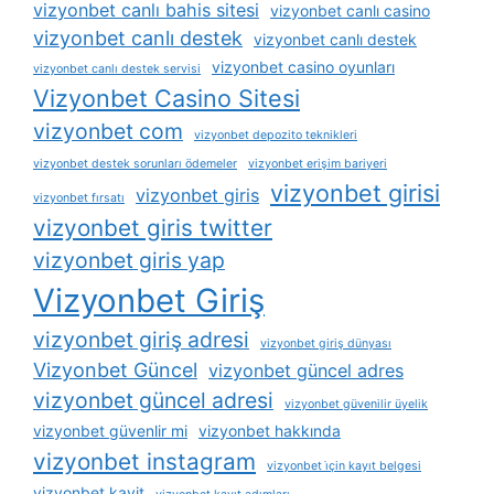
vizyonbet canlı bahis sitesi
vizyonbet canlı casino
vizyonbet canlı destek
vizyonbet canlı destek
vizyonbet casino oyunları
vizyonbet canlı destek servisi
Vizyonbet Casino Sitesi
vizyonbet com
vizyonbet depozito teknikleri
vizyonbet destek sorunları ödemeler
vizyonbet erişim bariyeri
vizyonbet girisi
vizyonbet giris
vizyonbet fırsatı
vizyonbet giris twitter
vizyonbet giris yap
Vizyonbet Giriş
vizyonbet giriş adresi
vizyonbet giriş dünyası
Vizyonbet Güncel
vizyonbet güncel adres
vizyonbet güncel adresi
vizyonbet güvenilir üyelik
vizyonbet güvenlir mi
vizyonbet hakkında
vizyonbet instagram
vizyonbet i̇çin kayıt belgesi
vizyonbet kayit