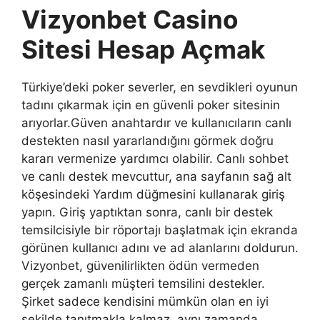
Vizyonbet Casino
Sitesi Hesap Açmak
Türkiye’deki poker severler, en sevdikleri oyunun
tadını çıkarmak için en güvenli poker sitesinin
arıyorlar.Güven anahtardır ve kullanıcıların canlı
destekten nasıl yararlandığını görmek doğru
kararı vermenize yardımcı olabilir. Canlı sohbet
ve canlı destek mevcuttur, ana sayfanın sağ alt
köşesindeki Yardım düğmesini kullanarak giriş
yapın. Giriş yaptıktan sonra, canlı bir destek
temsilcisiyle bir röportajı başlatmak için ekranda
görünen kullanıcı adını ve ad alanlarını doldurun.
Vizyonbet, güvenilirlikten ödün vermeden
gerçek zamanlı müşteri temsilini destekler.
Şirket sadece kendisini mümkün olan en iyi
şekilde tanıtmakla kalmaz, aynı zamanda