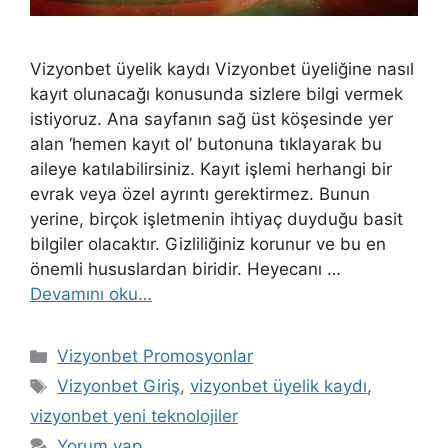
Vizyonbet üyelik kaydı Vizyonbet üyeliğine nasıl
kayıt olunacağı konusunda sizlere bilgi vermek
istiyoruz. Ana sayfanın sağ üst köşesinde yer
alan ‘hemen kayıt ol’ butonuna tıklayarak bu
aileye katılabilirsiniz. Kayıt işlemi herhangi bir
evrak veya özel ayrıntı gerektirmez. Bunun
yerine, birçok işletmenin ihtiyaç duyduğu basit
bilgiler olacaktır. Gizliliğiniz korunur ve bu en
önemli hususlardan biridir. Heyecanı …
Devamını oku…
Kategoriler
Vizyonbet Promosyonlar
Etiketler
Vizyonbet Giriş
,
vizyonbet üyelik kaydı
,
vizyonbet yeni teknolojiler
Yorum yap