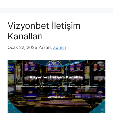
Vizyonbet İletişim
Kanalları
Ocak 22, 2025
Yazarı:
admin