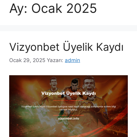
Ay:
Ocak 2025
Vizyonbet Üyelik Kaydı
Ocak 29, 2025
Yazarı:
admin