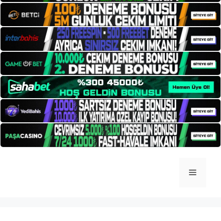
İçeriğe
atla
Menü