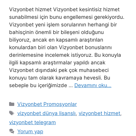
Vizyonbet hizmet Vizyonbet kesintisiz hizmet
sunabilmesi için bunu engellemesi gerekiyordu.
Vizyonbet yeni işlem sorularının herhangi bir
bahisçinin önemli bir bileşeni olduğunu
biliyoruz, ancak en kapsamlı araştırılan
konulardan biri olan Vizyonbet bonuslarını
derinlemesine incelemek istiyoruz. Bu konuyla
ilgili kapsamlı araştırmalar yapıldı ancak
Vizyonbet dışındaki pek çok muhasebeci
konuyu tam olarak kavramaya hevesli. Bu
sebeple bu içeriğimizde …
Devamını oku…
Kategoriler
Vizyonbet Promosyonlar
Etiketler
vizyonbet dünya lisanslı
,
vizyonbet hizmet
,
vizyonbet telegram
Yorum yap