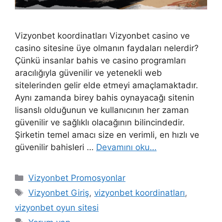
Vizyonbet koordinatları Vizyonbet casino ve
casino sitesine üye olmanın faydaları nelerdir?
Çünkü insanlar bahis ve casino programları
aracılığıyla güvenilir ve yetenekli web
sitelerinden gelir elde etmeyi amaçlamaktadır.
Aynı zamanda birey bahis oynayacağı sitenin
lisanslı olduğunun ve kullanıcının her zaman
güvenilir ve sağlıklı olacağının bilincindedir.
Şirketin temel amacı size en verimli, en hızlı ve
güvenilir bahisleri …
Devamını oku…
Kategoriler
Vizyonbet Promosyonlar
Etiketler
Vizyonbet Giriş
,
vizyonbet koordinatları
,
vizyonbet oyun sitesi