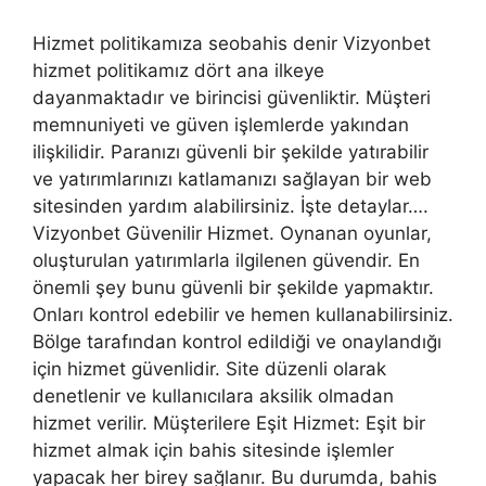
Hizmet politikamıza seobahis denir Vizyonbet
hizmet politikamız dört ana ilkeye
dayanmaktadır ve birincisi güvenliktir. Müşteri
memnuniyeti ve güven işlemlerde yakından
ilişkilidir. Paranızı güvenli bir şekilde yatırabilir
ve yatırımlarınızı katlamanızı sağlayan bir web
sitesinden yardım alabilirsiniz. İşte detaylar….
Vizyonbet Güvenilir Hizmet. Oynanan oyunlar,
oluşturulan yatırımlarla ilgilenen güvendir. En
önemli şey bunu güvenli bir şekilde yapmaktır.
Onları kontrol edebilir ve hemen kullanabilirsiniz.
Bölge tarafından kontrol edildiği ve onaylandığı
için hizmet güvenlidir. Site düzenli olarak
denetlenir ve kullanıcılara aksilik olmadan
hizmet verilir. Müşterilere Eşit Hizmet: Eşit bir
hizmet almak için bahis sitesinde işlemler
yapacak her birey sağlanır. Bu durumda, bahis