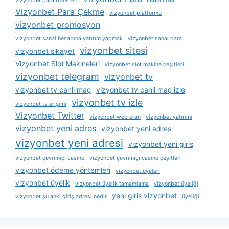
vizyonbet para transferi
Vizyonbet Para Çekme
vizyonbet platformu
vizyonbet promosyon
vizyonbet sanal hesabına yatırım yapmak
vizyonbet sanal para
vizyonbet sitesi
vizyonbet sikayet
Vizyonbet Slot Makineleri
vizyonbet slot makine çeşitleri
vizyonbet telegram
vizyonbet tv
vizyonbet tv canli maç
vizyonbet tv canli maç izle
vizyonbet tv izle
vizyonbet tv erişimi
Vizyonbet Twitter
vizyonbet web oran
vizyonbet yatırımı
vizyonbet yeni adres
vizyonbet yeni adres
vizyonbet yeni adresi
vizyonbet yeni giris
vizyonbet çevrimiçi casino
vizyonbet çevrimiçi casino çeşitleri
vizyonbet ödeme yöntemleri
vizyonbet üyeleri
vizyonbet üyelik
vizyonbet üyelik tamamlama
vizyonbet üyeliği
yeni giris vizyonbet
vizyonbet şu anki giriş adresi nedir
üyeliği