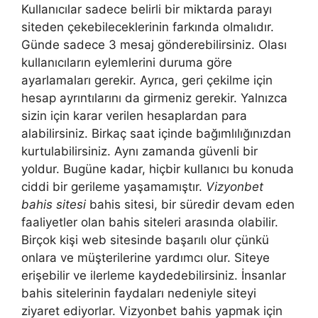
Kullanıcılar sadece belirli bir miktarda parayı
siteden çekebileceklerinin farkında olmalıdır.
Günde sadece 3 mesaj gönderebilirsiniz. Olası
kullanıcıların eylemlerini duruma göre
ayarlamaları gerekir. Ayrıca, geri çekilme için
hesap ayrıntılarını da girmeniz gerekir. Yalnızca
sizin için karar verilen hesaplardan para
alabilirsiniz. Birkaç saat içinde bağımlılığınızdan
kurtulabilirsiniz. Aynı zamanda güvenli bir
yoldur. Bugüne kadar, hiçbir kullanıcı bu konuda
ciddi bir gerileme yaşamamıştır.
Vizyonbet
bahis sitesi
bahis sitesi, bir süredir devam eden
faaliyetler olan bahis siteleri arasında olabilir.
Birçok kişi web sitesinde başarılı olur çünkü
onlara ve müşterilerine yardımcı olur. Siteye
erişebilir ve ilerleme kaydedebilirsiniz. İnsanlar
bahis sitelerinin faydaları nedeniyle siteyi
ziyaret ediyorlar. Vizyonbet bahis yapmak için