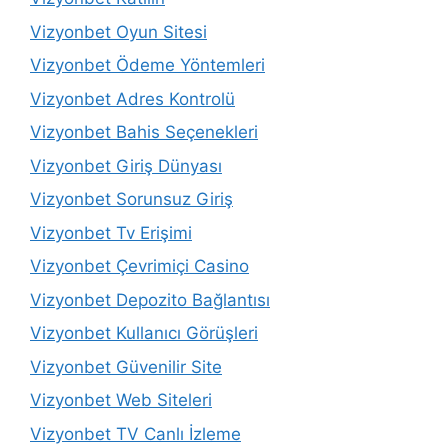
Vizyonbet Oyun Sitesi
Vizyonbet Ödeme Yöntemleri
Vizyonbet Adres Kontrolü
Vizyonbet Bahis Seçenekleri
Vizyonbet Giriş Dünyası
Vizyonbet Sorunsuz Giriş
Vizyonbet Tv Erişimi
Vizyonbet Çevrimiçi Casino
Vizyonbet Depozito Bağlantısı
Vizyonbet Kullanıcı Görüşleri
Vizyonbet Güvenilir Site
Vizyonbet Web Siteleri
Vizyonbet TV Canlı İzleme