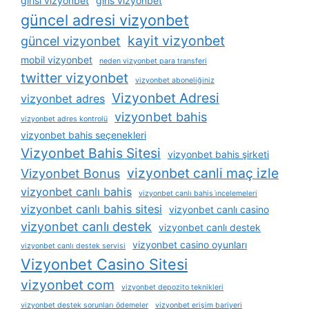
girisi vizyonbet
giris vizyonbet
güncel adresi vizyonbet
kayit vizyonbet
güncel vizyonbet
mobil vizyonbet
neden vizyonbet para transferi
twitter vizyonbet
vizyonbet aboneliğiniz
Vizyonbet Adresi
vizyonbet adres
vizyonbet bahis
vizyonbet adres kontrolü
vizyonbet bahis seçenekleri
Vizyonbet Bahis Sitesi
vizyonbet bahis şirketi
vizyonbet canli maç izle
Vizyonbet Bonus
vizyonbet canlı bahis
vizyonbet canlı bahis i̇ncelemeleri
vizyonbet canlı bahis sitesi
vizyonbet canlı casino
vizyonbet canlı destek
vizyonbet canlı destek
vizyonbet casino oyunları
vizyonbet canlı destek servisi
Vizyonbet Casino Sitesi
vizyonbet com
vizyonbet depozito teknikleri
vizyonbet destek sorunları ödemeler
vizyonbet erişim bariyeri