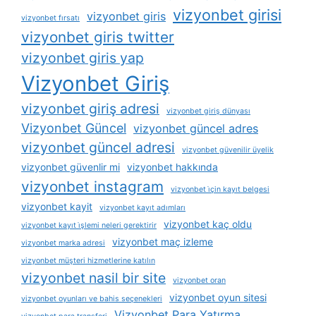
vizyonbet girisi
vizyonbet giris
vizyonbet fırsatı
vizyonbet giris twitter
vizyonbet giris yap
Vizyonbet Giriş
vizyonbet giriş adresi
vizyonbet giriş dünyası
Vizyonbet Güncel
vizyonbet güncel adres
vizyonbet güncel adresi
vizyonbet güvenilir üyelik
vizyonbet güvenlir mi
vizyonbet hakkında
vizyonbet instagram
vizyonbet i̇çin kayıt belgesi
vizyonbet kayit
vizyonbet kayıt adımları
vizyonbet kaç oldu
vizyonbet kayıt i̇şlemi neleri gerektirir
vizyonbet maç izleme
vizyonbet marka adresi
vizyonbet müşteri hizmetlerine katılın
vizyonbet nasil bir site
vizyonbet oran
vizyonbet oyun sitesi
vizyonbet oyunları ve bahis seçenekleri
Vizyonbet Para Yatırma