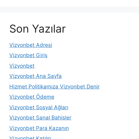
Son Yazılar
Vizyonbet Adresi
Vizyonbet Giriş
Vizyonbet
Vizyonbet Ana Sayfa
Hizmet Politikamıza Vizyonbet Denir
Vizyonbet Ödeme
Vizyonbet Sosyal Ağları
Vizyonbet Sanal Bahisler
Vizyonbet Para Kazanın
Vizyonbet Katılın