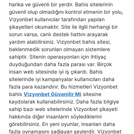
harika ve güvenli bir yerdir. Bahis sitelerinin
güvenli olup olmadığını kontrol etmenin bir yolu,
Vizyonbet kullanıcılar tarafından yapılan
şikayetleri okumaktır. Site ile ilgili herhangi bir
sorun varsa, canlı destek hattını arayarak
yardım alabilirsiniz. Vizyonbet bahis sitesi,
beklenmedik sorunları olmayan sistemlere
sahiptir. Sitenin operasyonları için ihtiyaç
duyduğundan daha fazla parası var. Birçok
insan web sitesinde iyi iş çıkardı. Bahis
sitelerinde iyi kampanyalar kullanıcıları daha
fazla para kazandırır. Bu hizmetleri Vizyonbet
bahis
Vizyonbet Güvenilir Mi
sitesine
kaydolarak kullanabilirsiniz. Daha fazla bilgiye
sahip bazı web sitelerinde Vizyonbet şikayeti
hakkında diğer insanların söylediklerini
görebilirsiniz. En yeni oyunlar, insanları daha
fazla oynamasını sağlayan şeylerdir. Vizyonbet