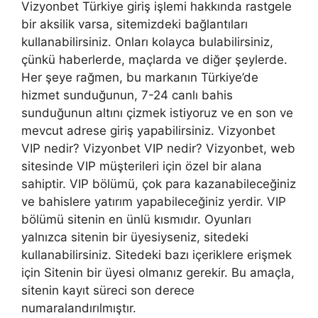
Vizyonbet Türkiye giriş işlemi hakkında rastgele
bir aksilik varsa, sitemizdeki bağlantıları
kullanabilirsiniz. Onları kolayca bulabilirsiniz,
çünkü haberlerde, maçlarda ve diğer şeylerde.
Her şeye rağmen, bu markanın Türkiye’de
hizmet sunduğunun, 7-24 canlı bahis
sunduğunun altını çizmek istiyoruz ve en son ve
mevcut adrese giriş yapabilirsiniz. Vizyonbet
VIP nedir? Vizyonbet VIP nedir? Vizyonbet, web
sitesinde VIP müşterileri için özel bir alana
sahiptir. VIP bölümü, çok para kazanabileceğiniz
ve bahislere yatırım yapabileceğiniz yerdir. VIP
bölümü sitenin en ünlü kısmıdır. Oyunları
yalnızca sitenin bir üyesiyseniz, sitedeki
kullanabilirsiniz. Sitedeki bazı içeriklere erişmek
için Sitenin bir üyesi olmanız gerekir. Bu amaçla,
sitenin kayıt süreci son derece
numaralandırılmıştır.