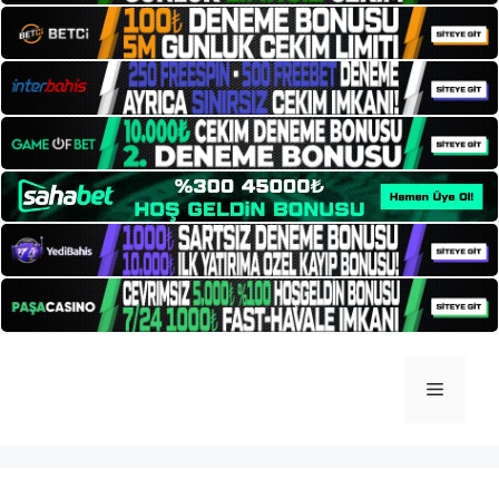
İçeriğe
atla
Menü