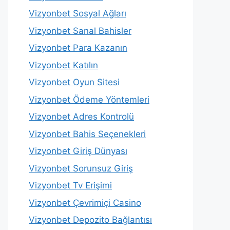
Vizyonbet Sosyal Ağları
Vizyonbet Sanal Bahisler
Vizyonbet Para Kazanın
Vizyonbet Katılın
Vizyonbet Oyun Sitesi
Vizyonbet Ödeme Yöntemleri
Vizyonbet Adres Kontrolü
Vizyonbet Bahis Seçenekleri
Vizyonbet Giriş Dünyası
Vizyonbet Sorunsuz Giriş
Vizyonbet Tv Erişimi
Vizyonbet Çevrimiçi Casino
Vizyonbet Depozito Bağlantısı