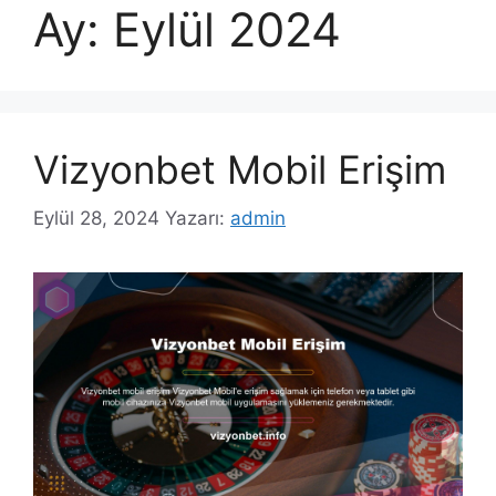
Ay:
Eylül 2024
Vizyonbet Mobil Erişim
Eylül 28, 2024
Yazarı:
admin