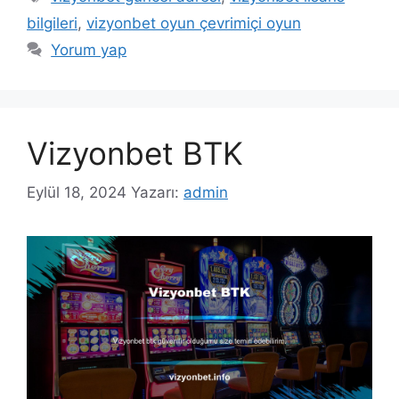
bilgileri
,
vizyonbet oyun çevrimiçi oyun
Yorum yap
Vizyonbet BTK
Eylül 18, 2024
Yazarı:
admin