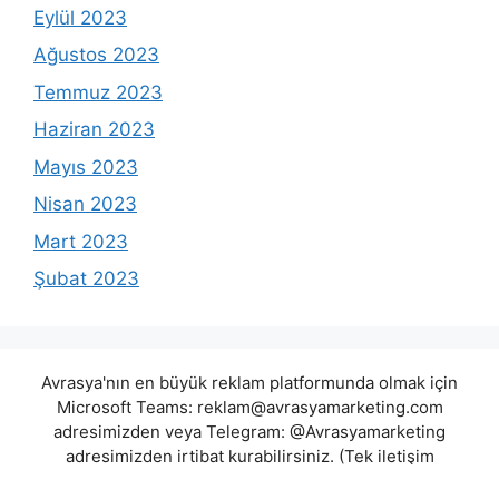
Eylül 2023
Ağustos 2023
Temmuz 2023
Haziran 2023
Mayıs 2023
Nisan 2023
Mart 2023
Şubat 2023
Avrasya'nın en büyük reklam platformunda olmak için
Microsoft Teams:
reklam@avrasyamarketing.com
adresimizden veya Telegram: @Avrasyamarketing
adresimizden irtibat kurabilirsiniz. (Tek iletişim
adreslerimiz teams / telegram ve mail adresimizdir.