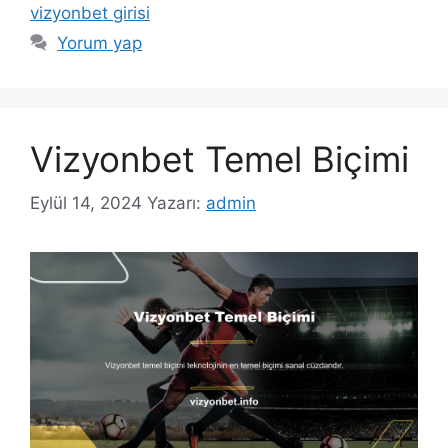
vizyonbet girisi
Yorum yap
Vizyonbet Temel Biçimi
Eylül 14, 2024
Yazarı:
admin