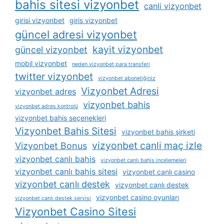
bahis sitesi vizyonbet
canli vizyonbet
girisi vizyonbet
giris vizyonbet
güncel adresi vizyonbet
kayit vizyonbet
güncel vizyonbet
mobil vizyonbet
neden vizyonbet para transferi
twitter vizyonbet
vizyonbet aboneliğiniz
Vizyonbet Adresi
vizyonbet adres
vizyonbet bahis
vizyonbet adres kontrolü
vizyonbet bahis seçenekleri
Vizyonbet Bahis Sitesi
vizyonbet bahis şirketi
vizyonbet canli maç izle
Vizyonbet Bonus
vizyonbet canlı bahis
vizyonbet canlı bahis i̇ncelemeleri
vizyonbet canlı bahis sitesi
vizyonbet canlı casino
vizyonbet canlı destek
vizyonbet canlı destek
vizyonbet casino oyunları
vizyonbet canlı destek servisi
Vizyonbet Casino Sitesi