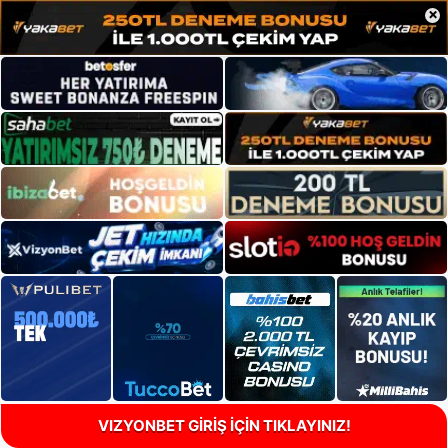
×
VIZYONBET GİRİŞ İÇİN TIKLAYINIZ!