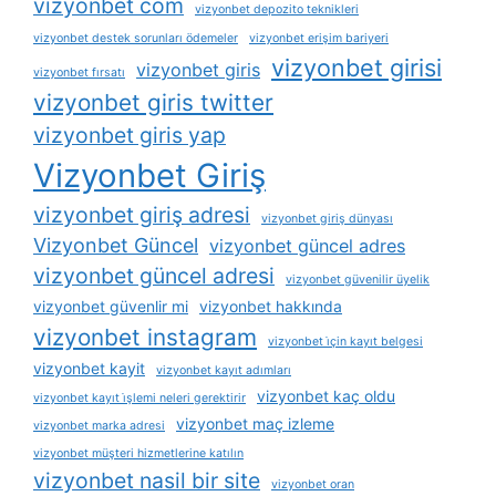
vizyonbet com
vizyonbet depozito teknikleri
vizyonbet destek sorunları ödemeler
vizyonbet erişim bariyeri
vizyonbet girisi
vizyonbet giris
vizyonbet fırsatı
vizyonbet giris twitter
vizyonbet giris yap
Vizyonbet Giriş
vizyonbet giriş adresi
vizyonbet giriş dünyası
Vizyonbet Güncel
vizyonbet güncel adres
vizyonbet güncel adresi
vizyonbet güvenilir üyelik
vizyonbet güvenlir mi
vizyonbet hakkında
vizyonbet instagram
vizyonbet i̇çin kayıt belgesi
vizyonbet kayit
vizyonbet kayıt adımları
vizyonbet kaç oldu
vizyonbet kayıt i̇şlemi neleri gerektirir
vizyonbet maç izleme
vizyonbet marka adresi
vizyonbet müşteri hizmetlerine katılın
vizyonbet nasil bir site
vizyonbet oran