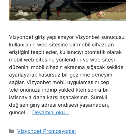
Vizyonbet giriş yapılamıyor Vizyonbet sunucusu,
kullanıcının web sitesine bir mobil cihazdan
eriştiğini tespit eder, kullanıcıyı otomatik olarak
mobil web sitesine yönlendirir ve web sitesi
düzenini mobil cihazın ekranına sığacak şekilde
ayarlayarak kusursuz bir gezinme deneyimi
sağlar. Vizyonbet mobil uygulamasını cep
telefonunuza indirip yükledikten sonra bir
istisnayla daha karşılaşacaksınız. Sürekli
değişen giriş adresi endişesi yaşamadan,
güncel …
Devamını oku…
Kategoriler
Vizyonbet Promosyonlar