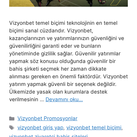
Vizyonbet temel biçimi teknolojinin en temel
biçimi sanal cüzdandır. Vizyonbet,
kazançlarınızın ve yatırımlarınızın güvenliğini ve
güvenilirliğini garanti eder ve bunların
yönetiminde gizlilik sağlar. Güvenilir yatırımlar
yapmak söz konusu olduğunda güvenilir bir
bahis şirketi seçmek her zaman dikkate
alınması gereken en önemli faktördür. Vizyonbet
yatırım yapmak güvenli bir seçenek değildir.
Ülkemizde yasak olan kurumlara destek
verilmesinin …
Devamını oku…
Kategoriler
Vizyonbet Promosyonlar
Etiketler
vizyonbet giris yap
,
vizyonbet temel biçimi
,
vizyonbet ziyaretçi bahis siteleri