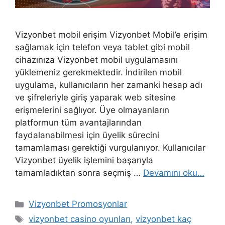
Vizyonbet mobil erişim Vizyonbet Mobil’e erişim
sağlamak için telefon veya tablet gibi mobil
cihazınıza Vizyonbet mobil uygulamasını
yüklemeniz gerekmektedir. İndirilen mobil
uygulama, kullanıcıların her zamanki hesap adı
ve şifreleriyle giriş yaparak web sitesine
erişmelerini sağlıyor. Üye olmayanların
platformun tüm avantajlarından
faydalanabilmesi için üyelik sürecini
tamamlaması gerektiği vurgulanıyor. Kullanıcılar
Vizyonbet üyelik işlemini başarıyla
tamamladıktan sonra seçmiş …
Devamını oku…
Kategoriler
Vizyonbet Promosyonlar
Etiketler
vizyonbet casino oyunları
,
vizyonbet kaç