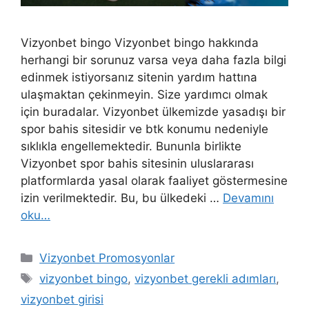
Vizyonbet bingo Vizyonbet bingo hakkında
herhangi bir sorunuz varsa veya daha fazla bilgi
edinmek istiyorsanız sitenin yardım hattına
ulaşmaktan çekinmeyin. Size yardımcı olmak
için buradalar. Vizyonbet ülkemizde yasadışı bir
spor bahis sitesidir ve btk konumu nedeniyle
sıklıkla engellemektedir. Bununla birlikte
Vizyonbet spor bahis sitesinin uluslararası
platformlarda yasal olarak faaliyet göstermesine
izin verilmektedir. Bu, bu ülkedeki …
Devamını
oku…
Kategoriler
Vizyonbet Promosyonlar
Etiketler
vizyonbet bingo
,
vizyonbet gerekli adımları
,
vizyonbet girisi