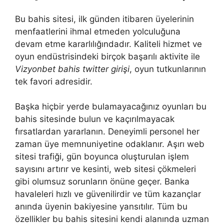
Bu bahis sitesi, ilk günden itibaren üyelerinin
menfaatlerini ihmal etmeden yolculuğuna
devam etme kararlılığındadır. Kaliteli hizmet ve
oyun endüstrisindeki birçok başarılı aktivite ile
Vizyonbet bahis twitter girişi
, oyun tutkunlarının
tek favori adresidir.
Başka hiçbir yerde bulamayacağınız oyunları bu
bahis sitesinde bulun ve kaçırılmayacak
fırsatlardan yararlanın. Deneyimli personel her
zaman üye memnuniyetine odaklanır. Aşırı web
sitesi trafiği, gün boyunca oluşturulan işlem
sayısını artırır ve kesinti, web sitesi çökmeleri
gibi olumsuz sorunların önüne geçer. Banka
havaleleri hızlı ve güvenilirdir ve tüm kazançlar
anında üyenin bakiyesine yansıtılır. Tüm bu
özellikler bu bahis sitesini kendi alanında uzman