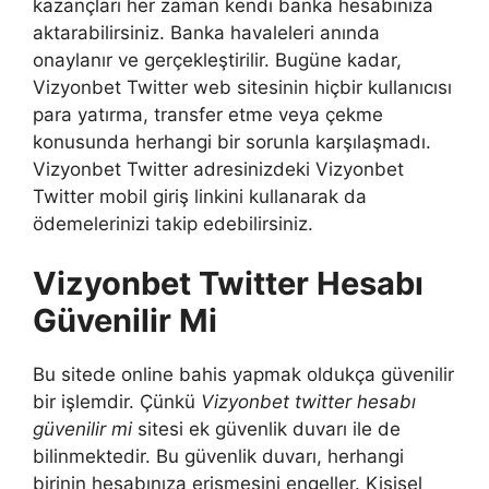
kazançları her zaman kendi banka hesabınıza
aktarabilirsiniz. Banka havaleleri anında
onaylanır ve gerçekleştirilir. Bugüne kadar,
Vizyonbet Twitter web sitesinin hiçbir kullanıcısı
para yatırma, transfer etme veya çekme
konusunda herhangi bir sorunla karşılaşmadı.
Vizyonbet Twitter adresinizdeki Vizyonbet
Twitter mobil giriş linkini kullanarak da
ödemelerinizi takip edebilirsiniz.
Vizyonbet Twitter Hesabı
Güvenilir Mi
Bu sitede online bahis yapmak oldukça güvenilir
bir işlemdir. Çünkü
Vizyonbet twitter hesabı
güvenilir mi
sitesi ek güvenlik duvarı ile de
bilinmektedir. Bu güvenlik duvarı, herhangi
birinin hesabınıza erişmesini engeller. Kişisel