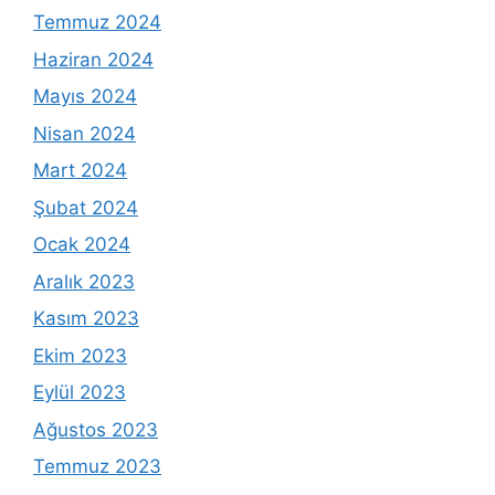
Temmuz 2024
Haziran 2024
Mayıs 2024
Nisan 2024
Mart 2024
Şubat 2024
Ocak 2024
Aralık 2023
Kasım 2023
Ekim 2023
Eylül 2023
Ağustos 2023
Temmuz 2023