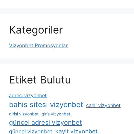
Kategoriler
Vizyonbet Promosyonlar
Etiket Bulutu
adresi vizyonbet
bahis sitesi vizyonbet
canli vizyonbet
girisi vizyonbet
giris vizyonbet
güncel adresi vizyonbet
kayit vizyonbet
güncel vizyonbet