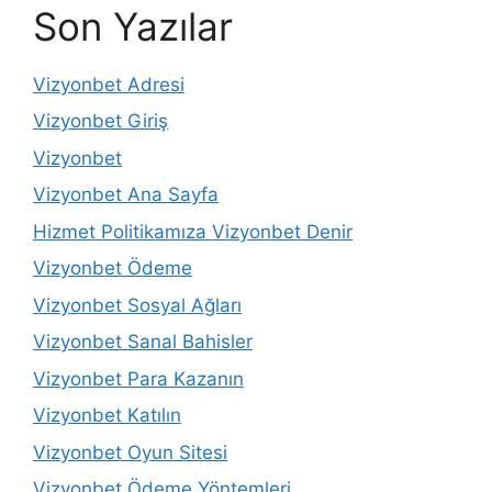
Son Yazılar
Vizyonbet Adresi
Vizyonbet Giriş
Vizyonbet
Vizyonbet Ana Sayfa
Hizmet Politikamıza Vizyonbet Denir
Vizyonbet Ödeme
Vizyonbet Sosyal Ağları
Vizyonbet Sanal Bahisler
Vizyonbet Para Kazanın
Vizyonbet Katılın
Vizyonbet Oyun Sitesi
Vizyonbet Ödeme Yöntemleri