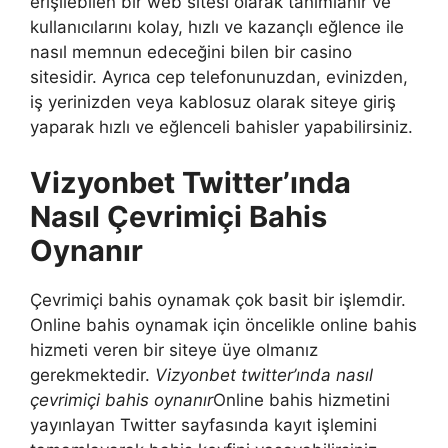
erişilebilen bir web sitesi olarak tanımlanır ve
kullanıcılarını kolay, hızlı ve kazançlı eğlence ile
nasıl memnun edeceğini bilen bir casino
sitesidir. Ayrıca cep telefonunuzdan, evinizden,
iş yerinizden veya kablosuz olarak siteye giriş
yaparak hızlı ve eğlenceli bahisler yapabilirsiniz.
Vizyonbet Twitter’ında
Nasıl Çevrimiçi Bahis
Oynanır
Çevrimiçi bahis oynamak çok basit bir işlemdir.
Online bahis oynamak için öncelikle online bahis
hizmeti veren bir siteye üye olmanız
gerekmektedir.
Vizyonbet twitter’ında nasıl
çevrimiçi bahis oynanır
Online bahis hizmetini
yayınlayan Twitter sayfasında kayıt işlemini