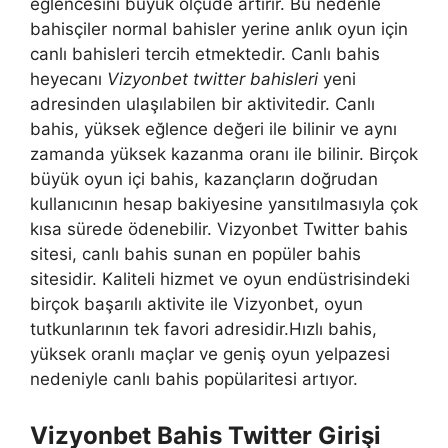
eğlencesini büyük ölçüde artırır. Bu nedenle
bahisçiler normal bahisler yerine anlık oyun için
canlı bahisleri tercih etmektedir. Canlı bahis
heyecanı
Vizyonbet twitter bahisleri
yeni
adresinden ulaşılabilen bir aktivitedir. Canlı
bahis, yüksek eğlence değeri ile bilinir ve aynı
zamanda yüksek kazanma oranı ile bilinir. Birçok
büyük oyun içi bahis, kazançların doğrudan
kullanıcının hesap bakiyesine yansıtılmasıyla çok
kısa sürede ödenebilir. Vizyonbet Twitter bahis
sitesi, canlı bahis sunan en popüler bahis
sitesidir. Kaliteli hizmet ve oyun endüstrisindeki
birçok başarılı aktivite ile Vizyonbet, oyun
tutkunlarının tek favori adresidir.Hızlı bahis,
yüksek oranlı maçlar ve geniş oyun yelpazesi
nedeniyle canlı bahis popülaritesi artıyor.
Vizyonbet Bahis Twitter Girişi