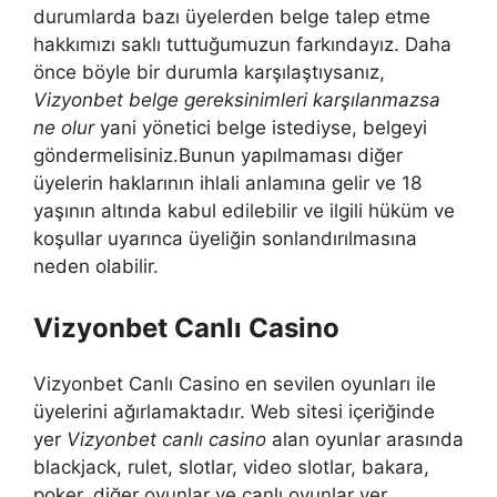
durumlarda bazı üyelerden belge talep etme
hakkımızı saklı tuttuğumuzun farkındayız. Daha
önce böyle bir durumla karşılaştıysanız,
Vizyonbet belge gereksinimleri karşılanmazsa
ne olur
yani yönetici belge istediyse, belgeyi
göndermelisiniz.Bunun yapılmaması diğer
üyelerin haklarının ihlali anlamına gelir ve 18
yaşının altında kabul edilebilir ve ilgili hüküm ve
koşullar uyarınca üyeliğin sonlandırılmasına
neden olabilir.
Vizyonbet Canlı Casino
Vizyonbet Canlı Casino en sevilen oyunları ile
üyelerini ağırlamaktadır. Web sitesi içeriğinde
yer
Vizyonbet canlı casino
alan oyunlar arasında
blackjack, rulet, slotlar, video slotlar, bakara,
poker, diğer oyunlar ve canlı oyunlar yer