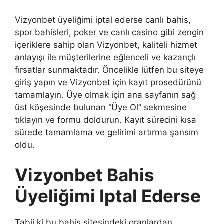
Vizyonbet üyeliğimi iptal ederse canlı bahis,
spor bahisleri, poker ve canlı casino gibi zengin
içeriklere sahip olan Vizyonbet, kaliteli hizmet
anlayışı ile müşterilerine eğlenceli ve kazançlı
fırsatlar sunmaktadır. Öncelikle lütfen bu siteye
giriş yapın ve Vizyonbet için kayıt prosedürünü
tamamlayın. Üye olmak için ana sayfanın sağ
üst köşesinde bulunan “Üye Ol” sekmesine
tıklayın ve formu doldurun. Kayıt sürecini kısa
sürede tamamlama ve gelirimi artırma şansım
oldu.
Vizyonbet Bahis
Üyeliğimi Iptal Ederse
Tabii ki bu bahis sitesindeki oranlardan