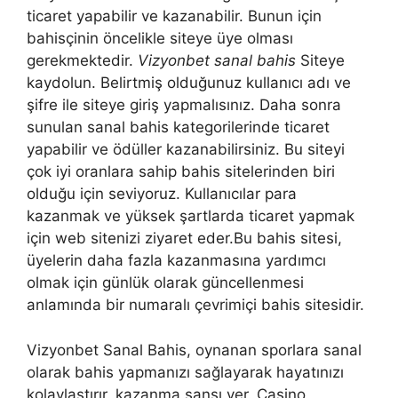
ticaret yapabilir ve kazanabilir. Bunun için
bahisçinin öncelikle siteye üye olması
gerekmektedir.
Vizyonbet sanal bahis
Siteye
kaydolun. Belirtmiş olduğunuz kullanıcı adı ve
şifre ile siteye giriş yapmalısınız. Daha sonra
sunulan sanal bahis kategorilerinde ticaret
yapabilir ve ödüller kazanabilirsiniz. Bu siteyi
çok iyi oranlara sahip bahis sitelerinden biri
olduğu için seviyoruz. Kullanıcılar para
kazanmak ve yüksek şartlarda ticaret yapmak
için web sitenizi ziyaret eder.Bu bahis sitesi,
üyelerin daha fazla kazanmasına yardımcı
olmak için günlük olarak güncellenmesi
anlamında bir numaralı çevrimiçi bahis sitesidir.
Vizyonbet Sanal Bahis, oynanan sporlara sanal
olarak bahis yapmanızı sağlayarak hayatınızı
kolaylaştırır. kazanma şansı ver. Casino