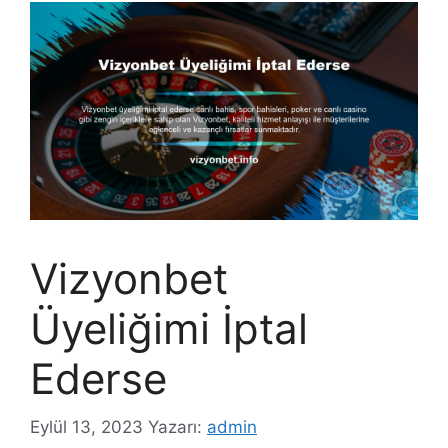
Vizyonbet
Üyeliğimi İptal
Ederse
Eylül 13, 2023
Yazarı:
admin