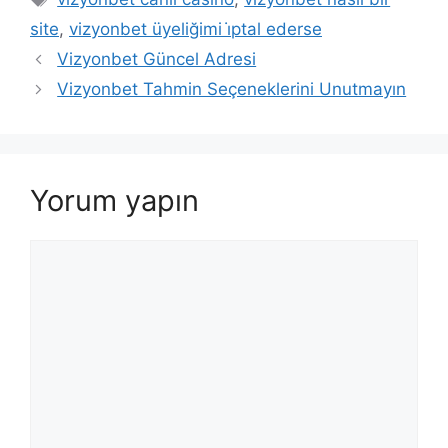
site
,
vizyonbet üyeliğimi i̇ptal ederse
Vizyonbet Güncel Adresi
Vizyonbet Tahmin Seçeneklerini Unutmayın
Yorum yapın
Yorum