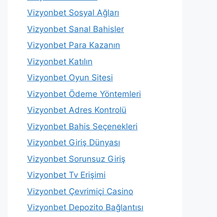
Vizyonbet Sosyal Ağları
Vizyonbet Sanal Bahisler
Vizyonbet Para Kazanın
Vizyonbet Katılın
Vizyonbet Oyun Sitesi
Vizyonbet Ödeme Yöntemleri
Vizyonbet Adres Kontrolü
Vizyonbet Bahis Seçenekleri
Vizyonbet Giriş Dünyası
Vizyonbet Sorunsuz Giriş
Vizyonbet Tv Erişimi
Vizyonbet Çevrimiçi Casino
Vizyonbet Depozito Bağlantısı