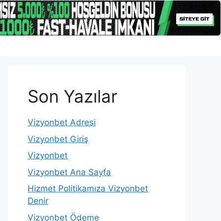
Son Yazılar
Vizyonbet Adresi
Vizyonbet Giriş
Vizyonbet
Vizyonbet Ana Sayfa
Hizmet Politikamıza Vizyonbet
Denir
Vizyonbet Ödeme