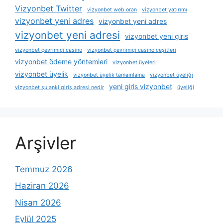
Vizyonbet Twitter
vizyonbet web oran
vizyonbet yatırımı
vizyonbet yeni adres
vizyonbet yeni adres
vizyonbet yeni adresi
vizyonbet yeni giris
vizyonbet çevrimiçi casino
vizyonbet çevrimiçi casino çeşitleri
vizyonbet ödeme yöntemleri
vizyonbet üyeleri
vizyonbet üyelik
vizyonbet üyelik tamamlama
vizyonbet üyeliği
yeni giris vizyonbet
vizyonbet şu anki giriş adresi nedir
üyeliği
Arşivler
Temmuz 2026
Haziran 2026
Nisan 2026
Eylül 2025