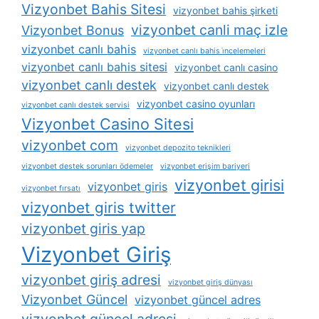
Vizyonbet Bahis Sitesi
vizyonbet bahis şirketi
vizyonbet canli maç izle
Vizyonbet Bonus
vizyonbet canlı bahis
vizyonbet canlı bahis i̇ncelemeleri
vizyonbet canlı bahis sitesi
vizyonbet canlı casino
vizyonbet canlı destek
vizyonbet canlı destek
vizyonbet casino oyunları
vizyonbet canlı destek servisi
Vizyonbet Casino Sitesi
vizyonbet com
vizyonbet depozito teknikleri
vizyonbet destek sorunları ödemeler
vizyonbet erişim bariyeri
vizyonbet girisi
vizyonbet giris
vizyonbet fırsatı
vizyonbet giris twitter
vizyonbet giris yap
Vizyonbet Giriş
vizyonbet giriş adresi
vizyonbet giriş dünyası
Vizyonbet Güncel
vizyonbet güncel adres
vizyonbet güncel adresi