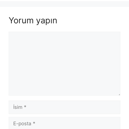
Yorum yapın
Yorum
İsim
E-
posta