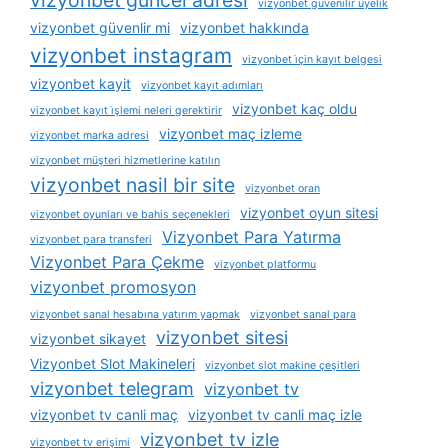
vizyonbet güvenilir üyelik
vizyonbet güvenlir mi
vizyonbet hakkında
vizyonbet instagram
vizyonbet i̇çin kayıt belgesi
vizyonbet kayit
vizyonbet kayıt adımları
vizyonbet kaç oldu
vizyonbet kayıt i̇şlemi neleri gerektirir
vizyonbet maç izleme
vizyonbet marka adresi
vizyonbet müşteri hizmetlerine katılın
vizyonbet nasil bir site
vizyonbet oran
vizyonbet oyun sitesi
vizyonbet oyunları ve bahis seçenekleri
Vizyonbet Para Yatırma
vizyonbet para transferi
Vizyonbet Para Çekme
vizyonbet platformu
vizyonbet promosyon
vizyonbet sanal hesabına yatırım yapmak
vizyonbet sanal para
vizyonbet sitesi
vizyonbet sikayet
Vizyonbet Slot Makineleri
vizyonbet slot makine çeşitleri
vizyonbet telegram
vizyonbet tv
vizyonbet tv canli maç
vizyonbet tv canli maç izle
vizyonbet tv izle
vizyonbet tv erişimi