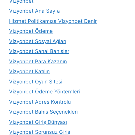
Vizyonbet
Vizyonbet Ana Sayfa
Hizmet Politikamıza Vizyonbet Denir
Vizyonbet Ödeme
Vizyonbet Sosyal Ağları
Vizyonbet Sanal Bahisler
Vizyonbet Para Kazanın
Vizyonbet Katılın
Vizyonbet Oyun Sitesi
Vizyonbet Ödeme Yöntemleri
Vizyonbet Adres Kontrolü
Vizyonbet Bahis Seçenekleri
Vizyonbet Giriş Dünyası
Vizyonbet Sorunsuz Giriş