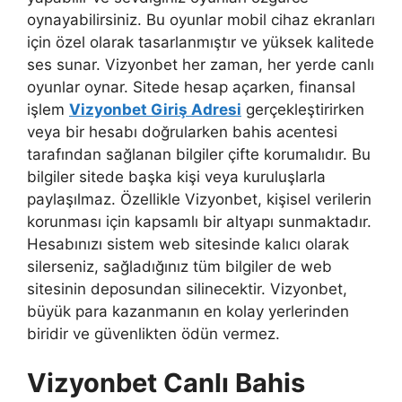
oynayabilirsiniz. Bu oyunlar mobil cihaz ekranları
için özel olarak tasarlanmıştır ve yüksek kalitede
ses sunar. Vizyonbet her zaman, her yerde canlı
oyunlar oynar. Sitede hesap açarken, finansal
işlem
Vizyonbet Giriş Adresi
gerçekleştirirken
veya bir hesabı doğrularken bahis acentesi
tarafından sağlanan bilgiler çifte korumalıdır. Bu
bilgiler sitede başka kişi veya kuruluşlarla
paylaşılmaz. Özellikle Vizyonbet, kişisel verilerin
korunması için kapsamlı bir altyapı sunmaktadır.
Hesabınızı sistem web sitesinde kalıcı olarak
silerseniz, sağladığınız tüm bilgiler de web
sitesinin deposundan silinecektir. Vizyonbet,
büyük para kazanmanın en kolay yerlerinden
biridir ve güvenlikten ödün vermez.
Vizyonbet Canlı Bahis