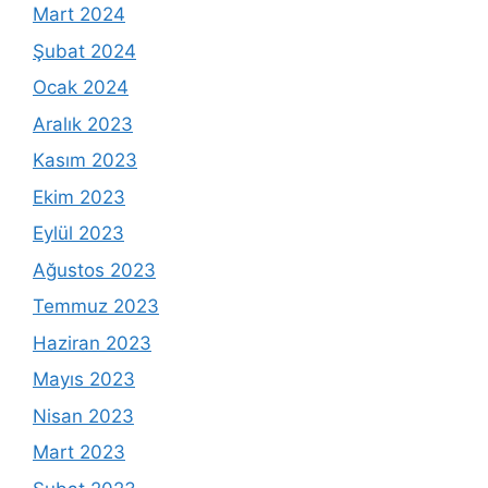
Mart 2024
Şubat 2024
Ocak 2024
Aralık 2023
Kasım 2023
Ekim 2023
Eylül 2023
Ağustos 2023
Temmuz 2023
Haziran 2023
Mayıs 2023
Nisan 2023
Mart 2023