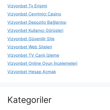
Vizyonbet Tv Erişimi
Vizyonbet Çevrimiçi Casino
Vizyonbet Depozito Bağlantısı
Vizyonbet Kullanıcı Görüşleri
Vizyonbet Güvenilir Site
Vizyonbet Web Siteleri
Vizyonbet TV Canlı İzleme
Vizyonbet Online Oyun İncelemeleri
Vizyonbet Hesap Açmak
Kategoriler