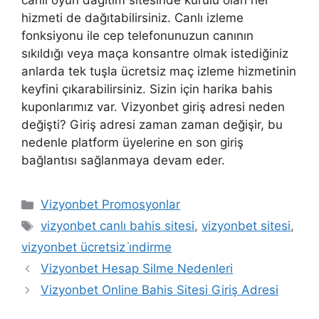
canlı oyun dağıtım sitesinde kurulu olan her
hizmeti de dağıtabilirsiniz. Canlı izleme
fonksiyonu ile cep telefonunuzun canının
sıkıldığı veya maça konsantre olmak istediğiniz
anlarda tek tuşla ücretsiz maç izleme hizmetinin
keyfini çıkarabilirsiniz. Sizin için harika bahis
kuponlarımız var. Vizyonbet giriş adresi neden
değişti? Giriş adresi zaman zaman değişir, bu
nedenle platform üyelerine en son giriş
bağlantısı sağlanmaya devam eder.
Kategoriler
Vizyonbet Promosyonlar
Etiketler
vizyonbet canlı bahis sitesi
,
vizyonbet sitesi
,
vizyonbet ücretsiz i̇ndirme
Vizyonbet Hesap Silme Nedenleri
Vizyonbet Online Bahis Sitesi Giriş Adresi