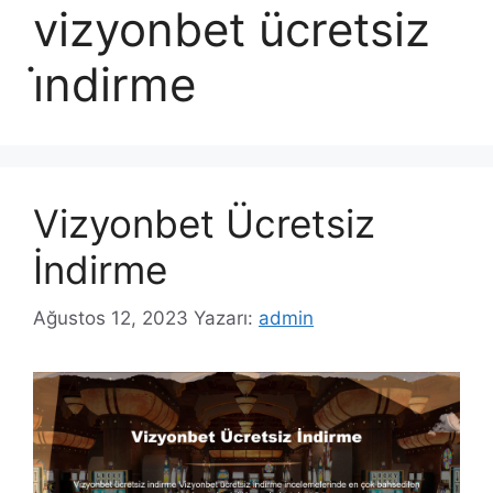
vizyonbet ücretsiz
i̇ndirme
Vizyonbet Ücretsiz
İndirme
Ağustos 12, 2023
Yazarı:
admin