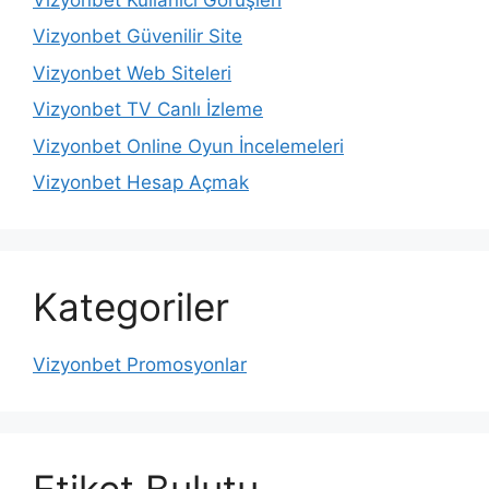
Vizyonbet Güvenilir Site
Vizyonbet Web Siteleri
Vizyonbet TV Canlı İzleme
Vizyonbet Online Oyun İncelemeleri
Vizyonbet Hesap Açmak
Kategoriler
Vizyonbet Promosyonlar