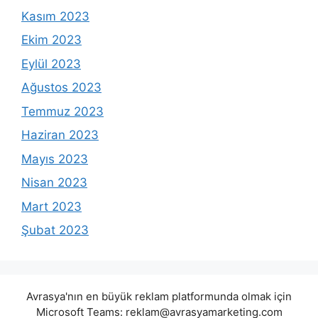
Kasım 2023
Ekim 2023
Eylül 2023
Ağustos 2023
Temmuz 2023
Haziran 2023
Mayıs 2023
Nisan 2023
Mart 2023
Şubat 2023
Avrasya'nın en büyük reklam platformunda olmak için
Microsoft Teams:
reklam@avrasyamarketing.com