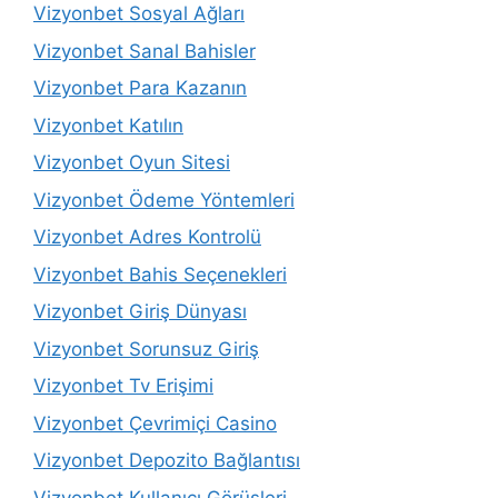
Vizyonbet Sosyal Ağları
Vizyonbet Sanal Bahisler
Vizyonbet Para Kazanın
Vizyonbet Katılın
Vizyonbet Oyun Sitesi
Vizyonbet Ödeme Yöntemleri
Vizyonbet Adres Kontrolü
Vizyonbet Bahis Seçenekleri
Vizyonbet Giriş Dünyası
Vizyonbet Sorunsuz Giriş
Vizyonbet Tv Erişimi
Vizyonbet Çevrimiçi Casino
Vizyonbet Depozito Bağlantısı
Vizyonbet Kullanıcı Görüşleri