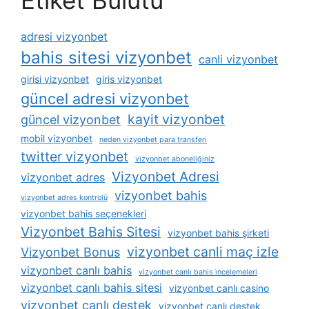
Etiket Bulutu
adresi vizyonbet
bahis sitesi vizyonbet
canli vizyonbet
girisi vizyonbet
giris vizyonbet
güncel adresi vizyonbet
kayit vizyonbet
güncel vizyonbet
mobil vizyonbet
neden vizyonbet para transferi
twitter vizyonbet
vizyonbet aboneliğiniz
Vizyonbet Adresi
vizyonbet adres
vizyonbet bahis
vizyonbet adres kontrolü
vizyonbet bahis seçenekleri
Vizyonbet Bahis Sitesi
vizyonbet bahis şirketi
vizyonbet canli maç izle
Vizyonbet Bonus
vizyonbet canlı bahis
vizyonbet canlı bahis i̇ncelemeleri
vizyonbet canlı bahis sitesi
vizyonbet canlı casino
vizyonbet canlı destek
vizyonbet canlı destek