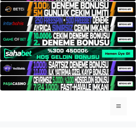
İçeriğe
atla
Menü