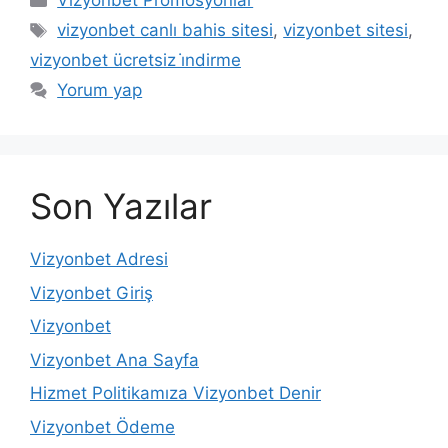
Vizyonbet Promosyonlar
Etiketler
vizyonbet canlı bahis sitesi
,
vizyonbet sitesi
,
vizyonbet ücretsiz i̇ndirme
Yorum yap
Son Yazılar
Vizyonbet Adresi
Vizyonbet Giriş
Vizyonbet
Vizyonbet Ana Sayfa
Hizmet Politikamıza Vizyonbet Denir
Vizyonbet Ödeme