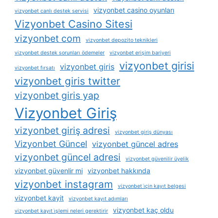
vizyonbet casino oyunları
vizyonbet canlı destek servisi
Vizyonbet Casino Sitesi
vizyonbet com
vizyonbet depozito teknikleri
vizyonbet destek sorunları ödemeler
vizyonbet erişim bariyeri
vizyonbet girisi
vizyonbet giris
vizyonbet fırsatı
vizyonbet giris twitter
vizyonbet giris yap
Vizyonbet Giriş
vizyonbet giriş adresi
vizyonbet giriş dünyası
Vizyonbet Güncel
vizyonbet güncel adres
vizyonbet güncel adresi
vizyonbet güvenilir üyelik
vizyonbet güvenlir mi
vizyonbet hakkında
vizyonbet instagram
vizyonbet i̇çin kayıt belgesi
vizyonbet kayit
vizyonbet kayıt adımları
vizyonbet kaç oldu
vizyonbet kayıt i̇şlemi neleri gerektirir