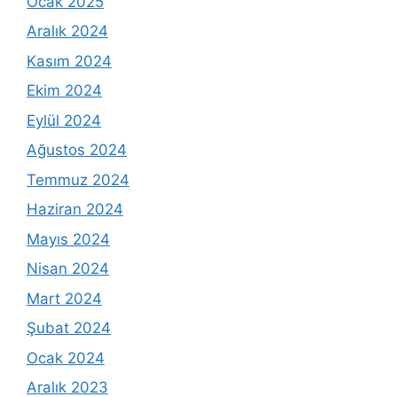
Ocak 2025
Aralık 2024
Kasım 2024
Ekim 2024
Eylül 2024
Ağustos 2024
Temmuz 2024
Haziran 2024
Mayıs 2024
Nisan 2024
Mart 2024
Şubat 2024
Ocak 2024
Aralık 2023