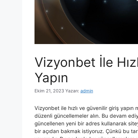
Vizyonbet İle Hızl
Yapın
Ekim 21, 2023
Yazarı:
admin
Vizyonbet ile hızlı ve güvenilir giriş yapı
düzenli güncellemeler alın. Bu devam ediy
güncellenen yeni bir adres kullanarak site
bir açıdan bakmak istiyoruz. Çünkü bu tarz