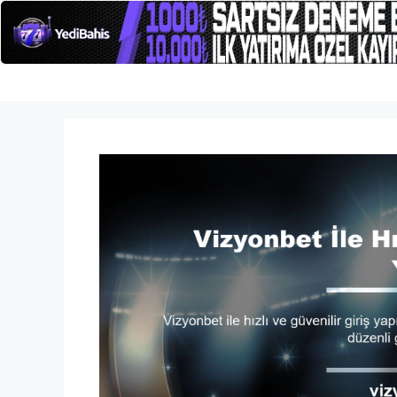
İçeriğe
atla