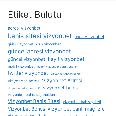
Etiket Bulutu
adresi vizyonbet
bahis sitesi vizyonbet
canli vizyonbet
girisi vizyonbet
giris vizyonbet
güncel adresi vizyonbet
kayit vizyonbet
güncel vizyonbet
mobil vizyonbet
neden vizyonbet para transferi
twitter vizyonbet
vizyonbet aboneliğiniz
Vizyonbet Adresi
vizyonbet adres
vizyonbet bahis
vizyonbet adres kontrolü
vizyonbet bahis seçenekleri
Vizyonbet Bahis Sitesi
vizyonbet bahis şirketi
vizyonbet canli maç izle
Vizyonbet Bonus
vizyonbet canlı bahis