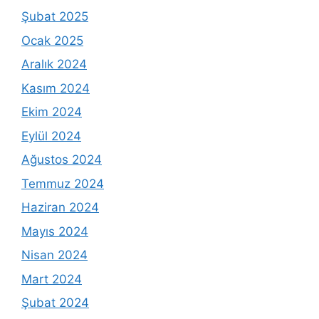
Şubat 2025
Ocak 2025
Aralık 2024
Kasım 2024
Ekim 2024
Eylül 2024
Ağustos 2024
Temmuz 2024
Haziran 2024
Mayıs 2024
Nisan 2024
Mart 2024
Şubat 2024