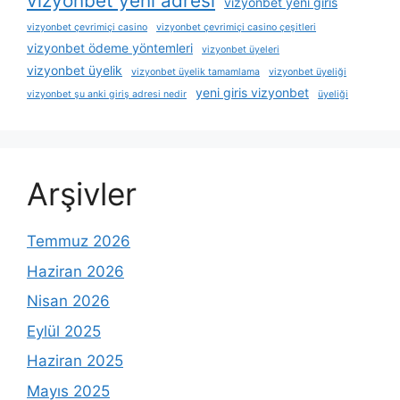
vizyonbet yeni adresi
vizyonbet yeni giris
vizyonbet çevrimiçi casino
vizyonbet çevrimiçi casino çeşitleri
vizyonbet ödeme yöntemleri
vizyonbet üyeleri
vizyonbet üyelik
vizyonbet üyelik tamamlama
vizyonbet üyeliği
yeni giris vizyonbet
vizyonbet şu anki giriş adresi nedir
üyeliği
Arşivler
Temmuz 2026
Haziran 2026
Nisan 2026
Eylül 2025
Haziran 2025
Mayıs 2025