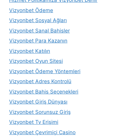
Hizmet Politikamıza Vizyonbet Denir
Vizyonbet Ödeme
Vizyonbet Sosyal Ağları
Vizyonbet Sanal Bahisler
Vizyonbet Para Kazanın
Vizyonbet Katılın
Vizyonbet Oyun Sitesi
Vizyonbet Ödeme Yöntemleri
Vizyonbet Adres Kontrolü
Vizyonbet Bahis Seçenekleri
Vizyonbet Giriş Dünyası
Vizyonbet Sorunsuz Giriş
Vizyonbet Tv Erişimi
Vizyonbet Çevrimiçi Casino