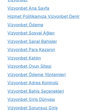
Vizyonbet Ana Sayfa
Hizmet Politikamıza Vizyonbet Denir
Vizyonbet Ödeme
Vizyonbet Sosyal Ağları
Vizyonbet Sanal Bahisler
Vizyonbet Para Kazanın
Vizyonbet Katılın
Vizyonbet Oyun Sitesi
Vizyonbet Ödeme Yöntemleri
Vizyonbet Adres Kontrolü
Vizyonbet Bahis Seçenekleri
Vizyonbet Giriş Dünyası
Vizyonbet Sorunsuz Giriş