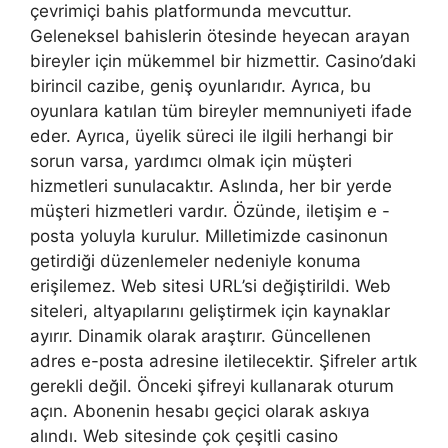
çevrimiçi bahis platformunda mevcuttur.
Geleneksel bahislerin ötesinde heyecan arayan
bireyler için mükemmel bir hizmettir. Casino’daki
birincil cazibe, geniş oyunlarıdır. Ayrıca, bu
oyunlara katılan tüm bireyler memnuniyeti ifade
eder. Ayrıca, üyelik süreci ile ilgili herhangi bir
sorun varsa, yardımcı olmak için müşteri
hizmetleri sunulacaktır. Aslında, her bir yerde
müşteri hizmetleri vardır. Özünde, iletişim e -
posta yoluyla kurulur. Milletimizde casinonun
getirdiği düzenlemeler nedeniyle konuma
erişilemez. Web sitesi URL’si değiştirildi. Web
siteleri, altyapılarını geliştirmek için kaynaklar
ayırır. Dinamik olarak araştırır. Güncellenen
adres e-posta adresine iletilecektir. Şifreler artık
gerekli değil. Önceki şifreyi kullanarak oturum
açın. Abonenin hesabı geçici olarak askıya
alındı. Web sitesinde çok çeşitli casino