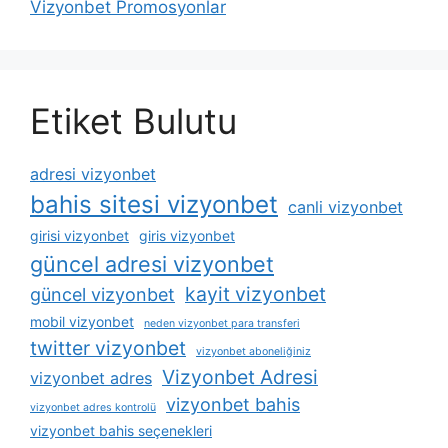
Vizyonbet Promosyonlar
Etiket Bulutu
adresi vizyonbet
bahis sitesi vizyonbet
canli vizyonbet
girisi vizyonbet
giris vizyonbet
güncel adresi vizyonbet
kayit vizyonbet
güncel vizyonbet
mobil vizyonbet
neden vizyonbet para transferi
twitter vizyonbet
vizyonbet aboneliğiniz
Vizyonbet Adresi
vizyonbet adres
vizyonbet bahis
vizyonbet adres kontrolü
vizyonbet bahis seçenekleri