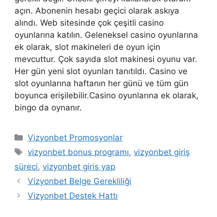
açın. Abonenin hesabı geçici olarak askıya
alındı. Web sitesinde çok çeşitli casino
oyunlarına katılın. Geleneksel casino oyunlarına
ek olarak, slot makineleri de oyun için
mevcuttur. Çok sayıda slot makinesi oyunu var.
Her gün yeni slot oyunları tanıtıldı. Casino ve
slot oyunlarına haftanın her günü ve tüm gün
boyunca erişilebilir.Casino oyunlarına ek olarak,
bingo da oynanır.
Kategoriler
Vizyonbet Promosyonlar
Etiketler
vizyonbet bonus programı
,
vizyonbet giriş
süreci
,
vizyonbet giris yap
Vizyonbet Belge Gerekliliği
Vizyonbet Destek Hattı