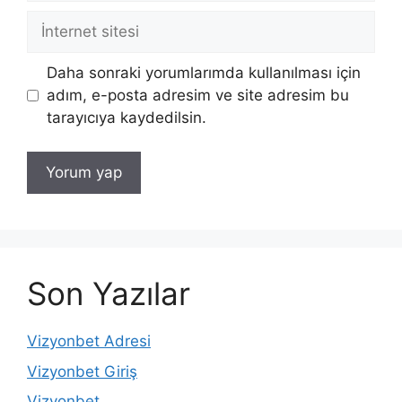
İnternet
sitesi
Daha sonraki yorumlarımda kullanılması için
adım, e-posta adresim ve site adresim bu
tarayıcıya kaydedilsin.
Son Yazılar
Vizyonbet Adresi
Vizyonbet Giriş
Vizyonbet