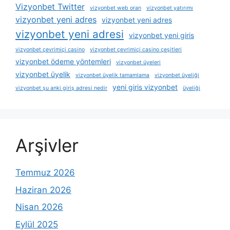
Vizyonbet Twitter
vizyonbet web oran
vizyonbet yatırımı
vizyonbet yeni adres
vizyonbet yeni adres
vizyonbet yeni adresi
vizyonbet yeni giris
vizyonbet çevrimiçi casino
vizyonbet çevrimiçi casino çeşitleri
vizyonbet ödeme yöntemleri
vizyonbet üyeleri
vizyonbet üyelik
vizyonbet üyelik tamamlama
vizyonbet üyeliği
yeni giris vizyonbet
vizyonbet şu anki giriş adresi nedir
üyeliği
Arşivler
Temmuz 2026
Haziran 2026
Nisan 2026
Eylül 2025