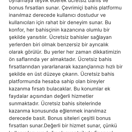
oynamaya teşvik ederek ücretsiz bahis ve
bonus fırsatları sunar. Çevrimiçi bahis platformu
inanılmaz derecede kullanıcı dostudur ve
kullanıcıları için rahat bir deneyim sunar. Bu
konfor, her bahisçinin kazancına olumlu bir
şekilde yansıtılır. Ücretsiz bahisler sağlayan
yerlerden biri olmak benzersiz bir ayrıcalık
olarak görülür. Bu yerler her zaman dikkatimizin
ön saflarında yer almaktadır. Ücretsiz bahis
fırsatlarından yararlanarak kazançlarınızı hızlı bir
şekilde en üst düzeye çıkarın. Ücretsiz bahis
platformunda hesaba sahip olan bireyler
kazanma fırsatı bulacaklar. Bu konumlar ek
faydalar açısından değerli hizmetler
sunmaktadır. Ücretsiz bahis sitelerinde
kazanma konusunda eğlenmek inanılmaz
derecede basit. Bonus siteleri çeşitli bonus
fırsatları sunar.Değerli bir hizmet sunar, çünkü