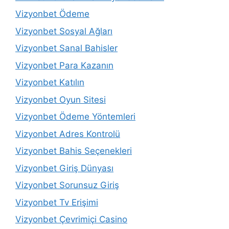
Vizyonbet Ödeme
Vizyonbet Sosyal Ağları
Vizyonbet Sanal Bahisler
Vizyonbet Para Kazanın
Vizyonbet Katılın
Vizyonbet Oyun Sitesi
Vizyonbet Ödeme Yöntemleri
Vizyonbet Adres Kontrolü
Vizyonbet Bahis Seçenekleri
Vizyonbet Giriş Dünyası
Vizyonbet Sorunsuz Giriş
Vizyonbet Tv Erişimi
Vizyonbet Çevrimiçi Casino