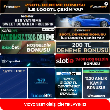
×
VIZYONBET GİRİŞ İÇİN TIKLAYINIZ!