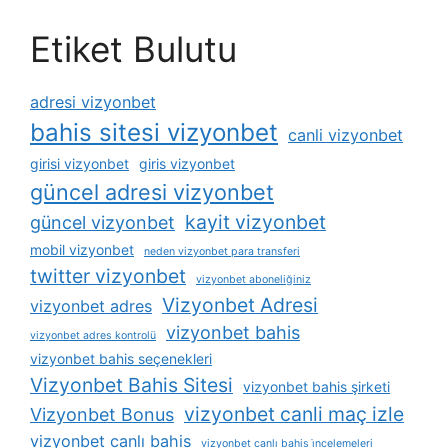
Etiket Bulutu
adresi vizyonbet
bahis sitesi vizyonbet
canli vizyonbet
girisi vizyonbet
giris vizyonbet
güncel adresi vizyonbet
kayit vizyonbet
güncel vizyonbet
mobil vizyonbet
neden vizyonbet para transferi
twitter vizyonbet
vizyonbet aboneliğiniz
Vizyonbet Adresi
vizyonbet adres
vizyonbet bahis
vizyonbet adres kontrolü
vizyonbet bahis seçenekleri
Vizyonbet Bahis Sitesi
vizyonbet bahis şirketi
vizyonbet canli maç izle
Vizyonbet Bonus
vizyonbet canlı bahis
vizyonbet canlı bahis i̇ncelemeleri