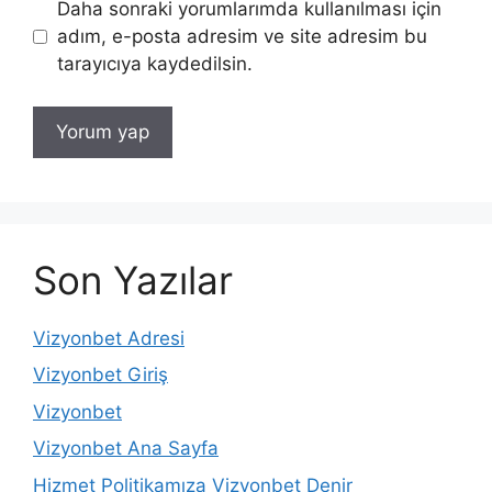
Daha sonraki yorumlarımda kullanılması için
adım, e-posta adresim ve site adresim bu
tarayıcıya kaydedilsin.
Son Yazılar
Vizyonbet Adresi
Vizyonbet Giriş
Vizyonbet
Vizyonbet Ana Sayfa
Hizmet Politikamıza Vizyonbet Denir