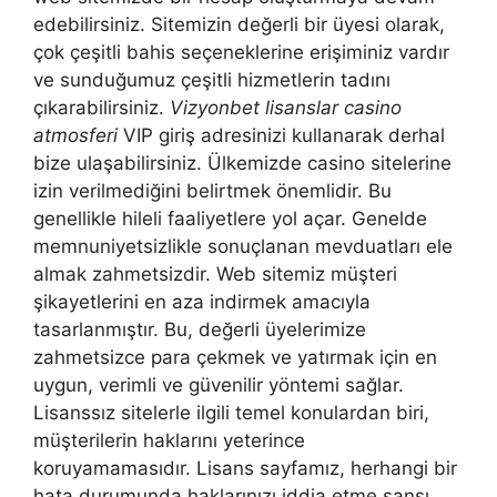
edebilirsiniz. Sitemizin değerli bir üyesi olarak,
çok çeşitli bahis seçeneklerine erişiminiz vardır
ve sunduğumuz çeşitli hizmetlerin tadını
çıkarabilirsiniz.
Vizyonbet lisanslar casino
atmosferi
VIP giriş adresinizi kullanarak derhal
bize ulaşabilirsiniz. Ülkemizde casino sitelerine
izin verilmediğini belirtmek önemlidir. Bu
genellikle hileli faaliyetlere yol açar. Genelde
memnuniyetsizlikle sonuçlanan mevduatları ele
almak zahmetsizdir. Web sitemiz müşteri
şikayetlerini en aza indirmek amacıyla
tasarlanmıştır. Bu, değerli üyelerimize
zahmetsizce para çekmek ve yatırmak için en
uygun, verimli ve güvenilir yöntemi sağlar.
Lisanssız sitelerle ilgili temel konulardan biri,
müşterilerin haklarını yeterince
koruyamamasıdır. Lisans sayfamız, herhangi bir
hata durumunda haklarınızı iddia etme şansı