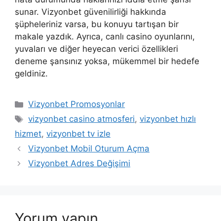
sunar. Vizyonbet güvenilirliği hakkında
şüpheleriniz varsa, bu konuyu tartışan bir
makale yazdık. Ayrıca, canlı casino oyunlarını,
yuvaları ve diğer heyecan verici özellikleri
deneme şansınız yoksa, mükemmel bir hedefe
geldiniz.
Kategoriler
Vizyonbet Promosyonlar
Etiketler
vizyonbet casino atmosferi
,
vizyonbet hızlı
hizmet
,
vizyonbet tv izle
Vizyonbet Mobil Oturum Açma
Vizyonbet Adres Değişimi
Yorum yapın