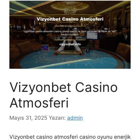
Vizyonbet Casino
Atmosferi
Mayıs 31, 2025
Yazarı:
admin
Vizyonbet casino atmosferi casino oyunu enerjik