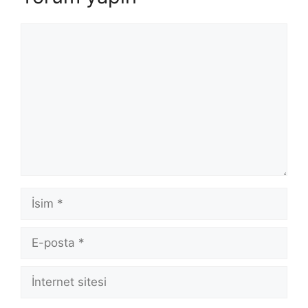
Yorum
İsim
E-
posta
İnternet
sitesi