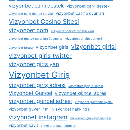
vizyonbet canlı destek
vizyonbet canlı destek
vizyonbet casino oyunları
vizyonbet canlı destek servisi
Vizyonbet Casino Sitesi
vizyonbet com
vizyonbet depozito teknikleri
vizyonbet destek sorunları ödemeler
vizyonbet erişim bariyeri
vizyonbet girisi
vizyonbet giris
vizyonbet fırsatı
vizyonbet giris twitter
vizyonbet giris yap
Vizyonbet Giriş
vizyonbet giriş adresi
vizyonbet giriş dünyası
Vizyonbet Güncel
vizyonbet güncel adres
vizyonbet güncel adresi
vizyonbet güvenilir üyelik
vizyonbet güvenlir mi
vizyonbet hakkında
vizyonbet instagram
vizyonbet i̇çin kayıt belgesi
vizyonbet kayit
vizyonbet kayıt adımları