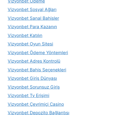
Vizyonbet Ödeme
Vizyonbet Sosyal Ağları
Vizyonbet Sanal Bahisler
Vizyonbet Para Kazanın
Vizyonbet Katılın
Vizyonbet Oyun Sitesi
Vizyonbet Ödeme Yöntemleri
Vizyonbet Adres Kontrolü
Vizyonbet Bahis Seçenekleri
Vizyonbet Giriş Dünyası
Vizyonbet Sorunsuz Giriş
Vizyonbet Tv Erişimi
Vizyonbet Çevrimiçi Casino
Vizyonbet Depozito Bağlantısı