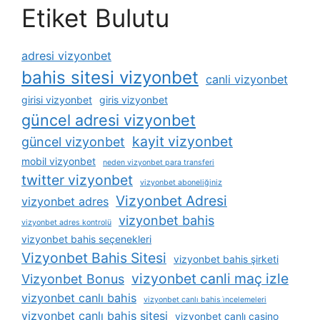
Etiket Bulutu
adresi vizyonbet
bahis sitesi vizyonbet
canli vizyonbet
girisi vizyonbet
giris vizyonbet
güncel adresi vizyonbet
kayit vizyonbet
güncel vizyonbet
mobil vizyonbet
neden vizyonbet para transferi
twitter vizyonbet
vizyonbet aboneliğiniz
Vizyonbet Adresi
vizyonbet adres
vizyonbet bahis
vizyonbet adres kontrolü
vizyonbet bahis seçenekleri
Vizyonbet Bahis Sitesi
vizyonbet bahis şirketi
vizyonbet canli maç izle
Vizyonbet Bonus
vizyonbet canlı bahis
vizyonbet canlı bahis i̇ncelemeleri
vizyonbet canlı bahis sitesi
vizyonbet canlı casino