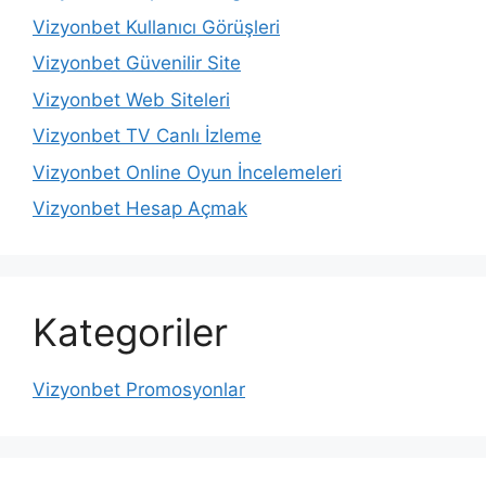
Vizyonbet Kullanıcı Görüşleri
Vizyonbet Güvenilir Site
Vizyonbet Web Siteleri
Vizyonbet TV Canlı İzleme
Vizyonbet Online Oyun İncelemeleri
Vizyonbet Hesap Açmak
Kategoriler
Vizyonbet Promosyonlar