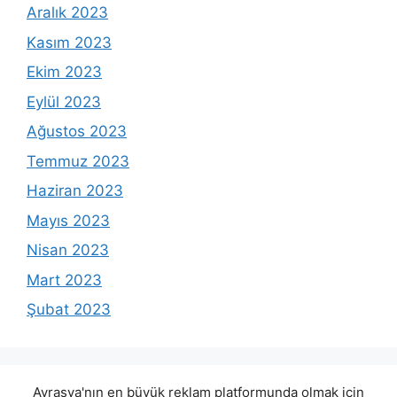
Aralık 2023
Kasım 2023
Ekim 2023
Eylül 2023
Ağustos 2023
Temmuz 2023
Haziran 2023
Mayıs 2023
Nisan 2023
Mart 2023
Şubat 2023
Avrasya'nın en büyük reklam platformunda olmak için