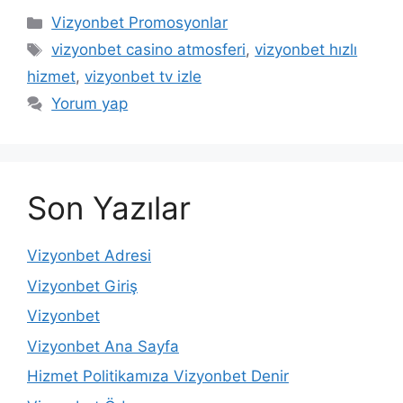
Kategoriler
Vizyonbet Promosyonlar
Etiketler
vizyonbet casino atmosferi
,
vizyonbet hızlı
hizmet
,
vizyonbet tv izle
Yorum yap
Son Yazılar
Vizyonbet Adresi
Vizyonbet Giriş
Vizyonbet
Vizyonbet Ana Sayfa
Hizmet Politikamıza Vizyonbet Denir