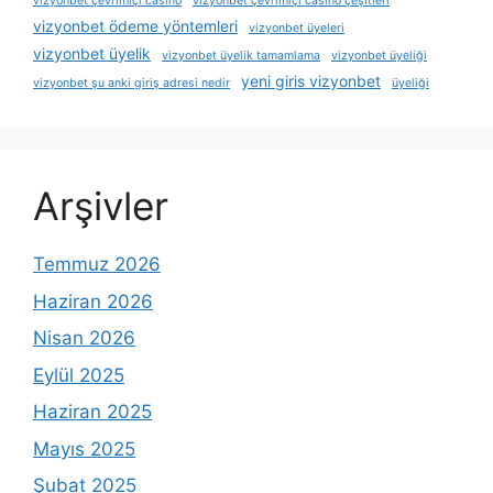
vizyonbet çevrimiçi casino
vizyonbet çevrimiçi casino çeşitleri
vizyonbet ödeme yöntemleri
vizyonbet üyeleri
vizyonbet üyelik
vizyonbet üyelik tamamlama
vizyonbet üyeliği
yeni giris vizyonbet
vizyonbet şu anki giriş adresi nedir
üyeliği
Arşivler
Temmuz 2026
Haziran 2026
Nisan 2026
Eylül 2025
Haziran 2025
Mayıs 2025
Şubat 2025