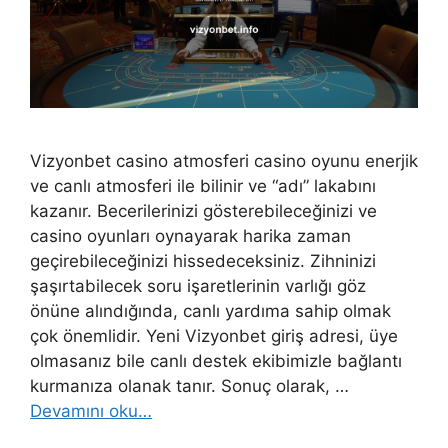
Vizyonbet casino atmosferi casino oyunu enerjik
ve canlı atmosferi ile bilinir ve “adı” lakabını
kazanır. Becerilerinizi gösterebileceğinizi ve
casino oyunları oynayarak harika zaman
geçirebileceğinizi hissedeceksiniz. Zihninizi
şaşırtabilecek soru işaretlerinin varlığı göz
önüne alındığında, canlı yardıma sahip olmak
çok önemlidir. Yeni Vizyonbet giriş adresi, üye
olmasanız bile canlı destek ekibimizle bağlantı
kurmanıza olanak tanır. Sonuç olarak, …
Devamını oku…