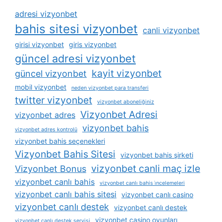
adresi vizyonbet
bahis sitesi vizyonbet
canli vizyonbet
girisi vizyonbet
giris vizyonbet
güncel adresi vizyonbet
kayit vizyonbet
güncel vizyonbet
mobil vizyonbet
neden vizyonbet para transferi
twitter vizyonbet
vizyonbet aboneliğiniz
Vizyonbet Adresi
vizyonbet adres
vizyonbet bahis
vizyonbet adres kontrolü
vizyonbet bahis seçenekleri
Vizyonbet Bahis Sitesi
vizyonbet bahis şirketi
vizyonbet canli maç izle
Vizyonbet Bonus
vizyonbet canlı bahis
vizyonbet canlı bahis i̇ncelemeleri
vizyonbet canlı bahis sitesi
vizyonbet canlı casino
vizyonbet canlı destek
vizyonbet canlı destek
vizyonbet casino oyunları
vizyonbet canlı destek servisi