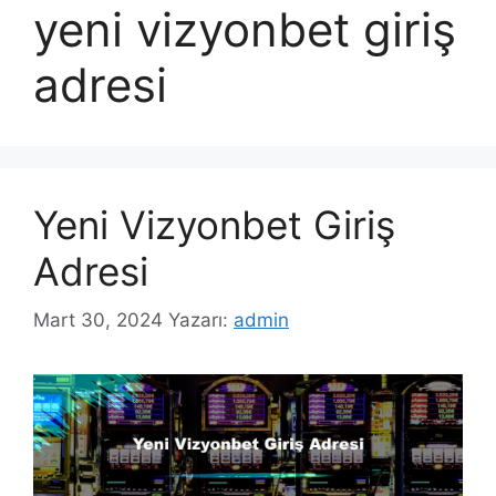
yeni vizyonbet giriş
adresi
Yeni Vizyonbet Giriş
Adresi
Mart 30, 2024
Yazarı:
admin