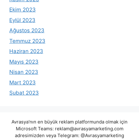
Ekim 2023
Eylül 2023
Ağustos 2023
Temmuz 2023
Haziran 2023
Mayıs 2023
Nisan 2023
Mart 2023
Şubat 2023
Avrasya'nın en büyük reklam platformunda olmak için
Microsoft Teams:
reklam@avrasyamarketing.com
adresimizden veya Telegram: @Avrasyamarketing