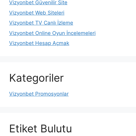
Vizyonbet Güvenilir Site
Vizyonbet Web Siteleri
Vizyonbet TV Canlı İzleme
Vizyonbet Online Oyun İncelemeleri
Vizyonbet Hesap Açmak
Kategoriler
Vizyonbet Promosyonlar
Etiket Bulutu