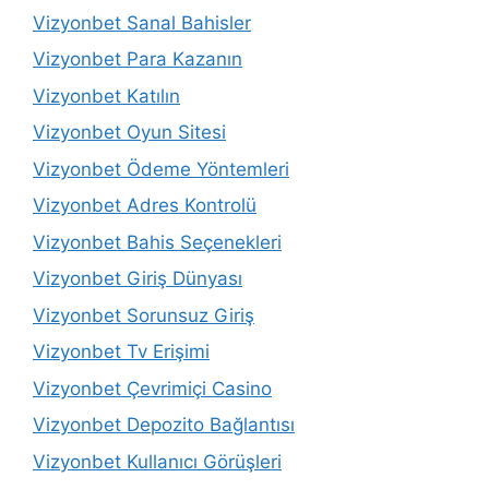
Vizyonbet Sanal Bahisler
Vizyonbet Para Kazanın
Vizyonbet Katılın
Vizyonbet Oyun Sitesi
Vizyonbet Ödeme Yöntemleri
Vizyonbet Adres Kontrolü
Vizyonbet Bahis Seçenekleri
Vizyonbet Giriş Dünyası
Vizyonbet Sorunsuz Giriş
Vizyonbet Tv Erişimi
Vizyonbet Çevrimiçi Casino
Vizyonbet Depozito Bağlantısı
Vizyonbet Kullanıcı Görüşleri