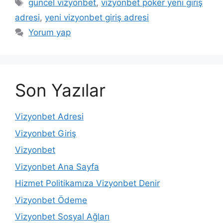
Etiketler
güncel vizyonbet
,
vizyonbet poker yeni giriş
adresi
,
yeni vizyonbet giriş adresi
Yorum yap
Son Yazılar
Vizyonbet Adresi
Vizyonbet Giriş
Vizyonbet
Vizyonbet Ana Sayfa
Hizmet Politikamıza Vizyonbet Denir
Vizyonbet Ödeme
Vizyonbet Sosyal Ağları