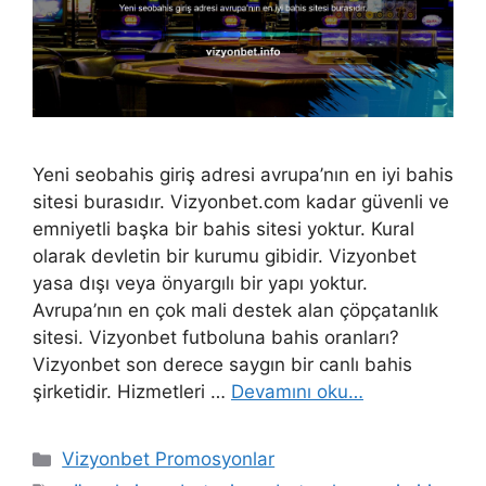
Yeni seobahis giriş adresi avrupa’nın en iyi bahis
sitesi burasıdır. Vizyonbet.com kadar güvenli ve
emniyetli başka bir bahis sitesi yoktur. Kural
olarak devletin bir kurumu gibidir. Vizyonbet
yasa dışı veya önyargılı bir yapı yoktur.
Avrupa’nın en çok mali destek alan çöpçatanlık
sitesi. Vizyonbet futboluna bahis oranları?
Vizyonbet son derece saygın bir canlı bahis
şirketidir. Hizmetleri …
Devamını oku…
Kategoriler
Vizyonbet Promosyonlar