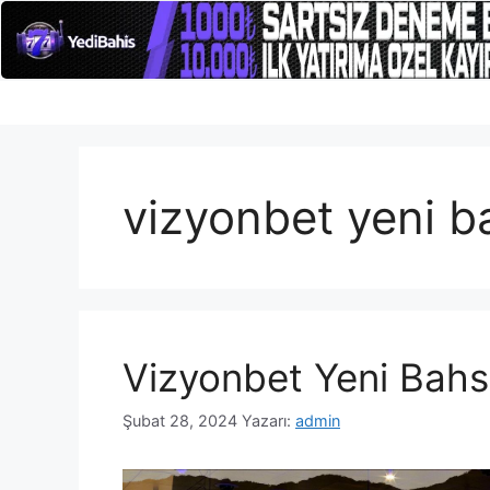
İçeriğe
atla
vizyonbet yeni b
Vizyonbet Yeni Bahs
Şubat 28, 2024
Yazarı:
admin