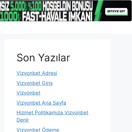
Son Yazılar
Vizyonbet Adresi
Vizyonbet Giriş
Vizyonbet
Vizyonbet Ana Sayfa
Hizmet Politikamıza Vizyonbet
Denir
Vizyonbet Ödeme