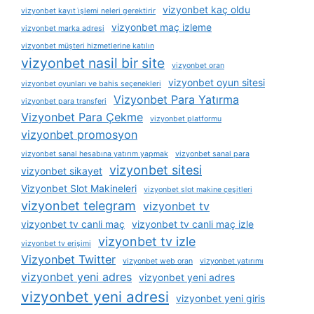
vizyonbet kaç oldu
vizyonbet kayıt i̇şlemi neleri gerektirir
vizyonbet maç izleme
vizyonbet marka adresi
vizyonbet müşteri hizmetlerine katılın
vizyonbet nasil bir site
vizyonbet oran
vizyonbet oyun sitesi
vizyonbet oyunları ve bahis seçenekleri
Vizyonbet Para Yatırma
vizyonbet para transferi
Vizyonbet Para Çekme
vizyonbet platformu
vizyonbet promosyon
vizyonbet sanal hesabına yatırım yapmak
vizyonbet sanal para
vizyonbet sitesi
vizyonbet sikayet
Vizyonbet Slot Makineleri
vizyonbet slot makine çeşitleri
vizyonbet telegram
vizyonbet tv
vizyonbet tv canli maç
vizyonbet tv canli maç izle
vizyonbet tv izle
vizyonbet tv erişimi
Vizyonbet Twitter
vizyonbet web oran
vizyonbet yatırımı
vizyonbet yeni adres
vizyonbet yeni adres
vizyonbet yeni adresi
vizyonbet yeni giris