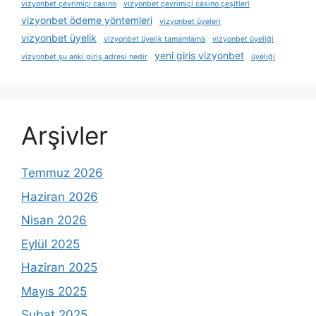
vizyonbet çevrimiçi casino
vizyonbet çevrimiçi casino çeşitleri
vizyonbet ödeme yöntemleri
vizyonbet üyeleri
vizyonbet üyelik
vizyonbet üyelik tamamlama
vizyonbet üyeliği
yeni giris vizyonbet
vizyonbet şu anki giriş adresi nedir
üyeliği
Arşivler
Temmuz 2026
Haziran 2026
Nisan 2026
Eylül 2025
Haziran 2025
Mayıs 2025
Şubat 2025