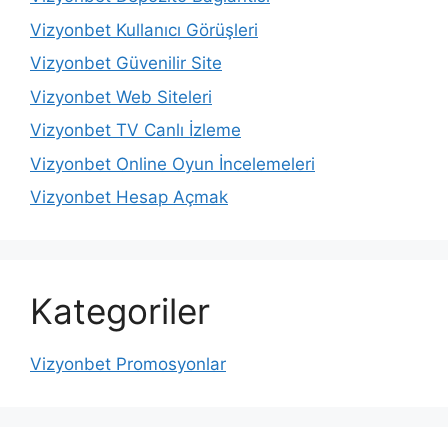
Vizyonbet Kullanıcı Görüşleri
Vizyonbet Güvenilir Site
Vizyonbet Web Siteleri
Vizyonbet TV Canlı İzleme
Vizyonbet Online Oyun İncelemeleri
Vizyonbet Hesap Açmak
Kategoriler
Vizyonbet Promosyonlar