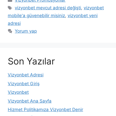
Vizyonbet Promosyonlar
Etiketler
vizyonbet mevcut adresi değişti
,
vizyonbet
mobile'a güvenebilir misiniz
,
vizyonbet yeni
adresi
Yorum yap
Son Yazılar
Vizyonbet Adresi
Vizyonbet Giriş
Vizyonbet
Vizyonbet Ana Sayfa
Hizmet Politikamıza Vizyonbet Denir