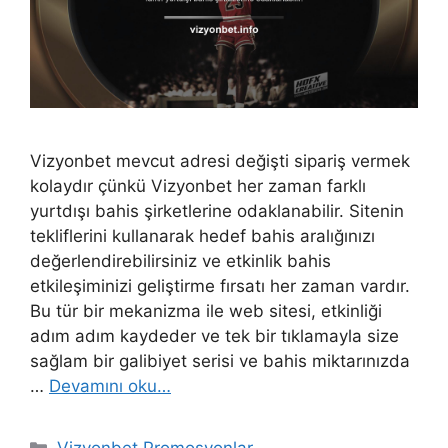
Vizyonbet mevcut adresi değişti sipariş vermek
kolaydır çünkü Vizyonbet her zaman farklı
yurtdışı bahis şirketlerine odaklanabilir. Sitenin
tekliflerini kullanarak hedef bahis aralığınızı
değerlendirebilirsiniz ve etkinlik bahis
etkileşiminizi geliştirme fırsatı her zaman vardır.
Bu tür bir mekanizma ile web sitesi, etkinliği
adım adım kaydeder ve tek bir tıklamayla size
sağlam bir galibiyet serisi ve bahis miktarınızda
…
Devamını oku…
Kategoriler