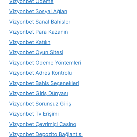
Vizyonbet Ödeme
Vizyonbet Sosyal Ağları
Vizyonbet Sanal Bahisler
Vizyonbet Para Kazanın
Vizyonbet Katılın
Vizyonbet Oyun Sitesi
Vizyonbet Ödeme Yöntemleri
Vizyonbet Adres Kontrolü
Vizyonbet Bahis Seçenekleri
Vizyonbet Giriş Dünyası
Vizyonbet Sorunsuz Giriş
Vizyonbet Tv Erişimi
Vizyonbet Çevrimiçi Casino
Vizyonbet Depozito Bağlantısı