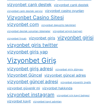
vizyonbet canlı destek
vizyonbet canlı destek
vizyonbet casino oyunları
vizyonbet canlı destek servisi
Vizyonbet Casino Sitesi
vizyonbet com
vizyonbet depozito teknikleri
vizyonbet destek sorunları ödemeler
vizyonbet erişim bariyeri
vizyonbet girisi
vizyonbet giris
vizyonbet fırsatı
vizyonbet giris twitter
vizyonbet giris yap
Vizyonbet Giriş
vizyonbet giriş adresi
vizyonbet giriş dünyası
Vizyonbet Güncel
vizyonbet güncel adres
vizyonbet güncel adresi
vizyonbet güvenilir üyelik
vizyonbet güvenlir mi
vizyonbet hakkında
vizyonbet instagram
vizyonbet i̇çin kayıt belgesi
vizyonbet kayit
vizyonbet kayıt adımları