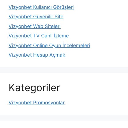
Vizyonbet Kullanıcı Görüşleri
Vizyonbet Güvenilir Site
Vizyonbet Web Siteleri
Vizyonbet TV Canlı İzleme
Vizyonbet Online Oyun İncelemeleri
Vizyonbet Hesap Açmak
Kategoriler
Vizyonbet Promosyonlar