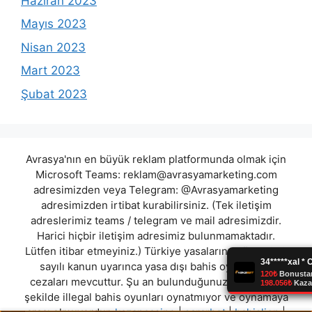
Haziran 2023
Mayıs 2023
Nisan 2023
Mart 2023
Şubat 2023
Avrasya'nın en büyük reklam platformunda olmak için
Microsoft Teams:
reklam@avrasyamarketing.com
adresimizden veya Telegram: @Avrasyamarketing
adresimizden irtibat kurabilirsiniz. (Tek iletişim
adreslerimiz teams / telegram ve mail adresimizdir.
Harici hiçbir iletişim adresimiz bulunmamaktadır.
Lütfen itibar etmeyiniz.) Türkiye yasalarına göre 7258
sayılı kanun uyarınca yasa dışı bahis oynamanın
cezaları mevcuttur. Şu an bulunduğunuz site hiç bir
şekilde illegal bahis oyunları oynatmıyor ve oynamaya