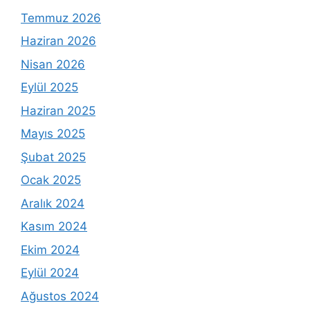
Temmuz 2026
Haziran 2026
Nisan 2026
Eylül 2025
Haziran 2025
Mayıs 2025
Şubat 2025
Ocak 2025
Aralık 2024
Kasım 2024
Ekim 2024
Eylül 2024
Ağustos 2024