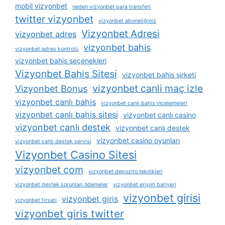
mobil vizyonbet
neden vizyonbet para transferi
twitter vizyonbet
vizyonbet aboneliğiniz
Vizyonbet Adresi
vizyonbet adres
vizyonbet bahis
vizyonbet adres kontrolü
vizyonbet bahis seçenekleri
Vizyonbet Bahis Sitesi
vizyonbet bahis şirketi
vizyonbet canli maç izle
Vizyonbet Bonus
vizyonbet canlı bahis
vizyonbet canlı bahis i̇ncelemeleri
vizyonbet canlı bahis sitesi
vizyonbet canlı casino
vizyonbet canlı destek
vizyonbet canlı destek
vizyonbet casino oyunları
vizyonbet canlı destek servisi
Vizyonbet Casino Sitesi
vizyonbet com
vizyonbet depozito teknikleri
vizyonbet destek sorunları ödemeler
vizyonbet erişim bariyeri
vizyonbet girisi
vizyonbet giris
vizyonbet fırsatı
vizyonbet giris twitter