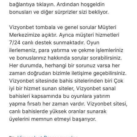
bağlantıya tıklayın. Ardından hoşgeldin
bonusları ve diğer sürprizler sizi bekliyor.
Vizyonbet tombala ve genel sorular Müşteri
Merkezimize açıktır. Ayrıca müşteri hizmetleri
7/24 canlı destek sunmaktadır. Oyun
ilerlemeniz, para yatırma ve çekme işlemleriniz
ve bonuslarınız hakkında sorular sorabilirsiniz.
Her durumda, herhangi bir sorunuz varsa her
zaman doğrudan bizimle iletişime geçebilirsiniz.
Vizyonbet sitesinde bahis sitelerinden biri Çok
iyi bir hizmet sunan siteler, Vizyonbet sanal
bahisleri kapsamında bu oyunlara yatırım
yapma fırsatı her zaman vardır. Vizyonbet sitesi,
canlı bahislerde yüksek oranlar sunarak
üyelerini memnun etmeyi başarıyor.
Kategoriler