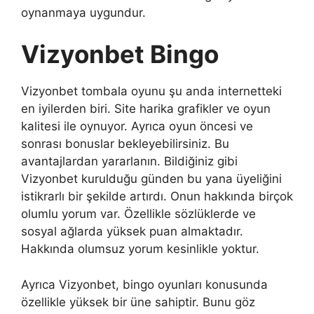
oynanmaya uygundur.
Vizyonbet Bingo
Vizyonbet tombala oyunu şu anda internetteki
en iyilerden biri. Site harika grafikler ve oyun
kalitesi ile oynuyor. Ayrıca oyun öncesi ve
sonrası bonuslar bekleyebilirsiniz. Bu
avantajlardan yararlanın. Bildiğiniz gibi
Vizyonbet kurulduğu günden bu yana üyeliğini
istikrarlı bir şekilde artırdı. Onun hakkında birçok
olumlu yorum var. Özellikle sözlüklerde ve
sosyal ağlarda yüksek puan almaktadır.
Hakkında olumsuz yorum kesinlikle yoktur.
Ayrıca Vizyonbet, bingo oyunları konusunda
özellikle yüksek bir üne sahiptir. Bunu göz