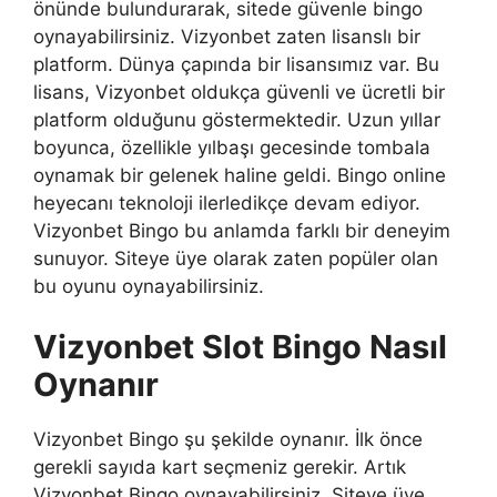
önünde bulundurarak, sitede güvenle bingo
oynayabilirsiniz. Vizyonbet zaten lisanslı bir
platform. Dünya çapında bir lisansımız var. Bu
lisans, Vizyonbet oldukça güvenli ve ücretli bir
platform olduğunu göstermektedir. Uzun yıllar
boyunca, özellikle yılbaşı gecesinde tombala
oynamak bir gelenek haline geldi. Bingo online
heyecanı teknoloji ilerledikçe devam ediyor.
Vizyonbet Bingo bu anlamda farklı bir deneyim
sunuyor. Siteye üye olarak zaten popüler olan
bu oyunu oynayabilirsiniz.
Vizyonbet Slot Bingo Nasıl
Oynanır
Vizyonbet Bingo şu şekilde oynanır. İlk önce
gerekli sayıda kart seçmeniz gerekir. Artık
Vizyonbet Bingo oynayabilirsiniz. Siteye üye