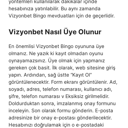
yöntemleri kullanılarak dakikalar içinde
hesabınıza yatırılabilir. Bu aynı zamanda
Vizyonbet Bingo mevduatları için de geçerlidir.
Vizyonbet Nasıl Üye Olunur
En önemlisi Vizyonbet Bingo oyununa üye
olmanız. Ne yazık ki kayıt olmadan oyunu
oynayamazsınız. Üye olmak için yapmanız
gereken çok basit. İlk olarak, web sitesine giriş
yapın. Ardından, sağ üstte “Kayıt Ol”
görüntülenecektir. Form ekranı görüntülenir. Ad,
soyadı, adres, telefon numarası, kullanıcı adı,
şifre, telefon numarası v Eksiksiz girilmelidir.
Doldurduktan sonra, imzalanmış onay formunu
inceleyin. Son olarak formu gönderin. E-posta
adresinize bir onay e-postası gönderilecektir.
Hesabınızı doğrulamak için o e-postadaki