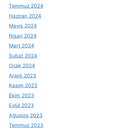
Temmuz 2024
Haziran 2024
Mayıs 2024
Nisan 2024
Mart 2024
Şubat 2024
Ocak 2024
Aralık 2023
Kasım 2023
Ekim 2023
Eylül 2023
Ağustos 2023
Temmuz 2023