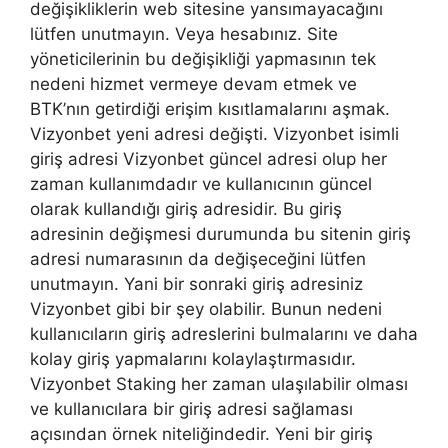
değişikliklerin web sitesine yansımayacağını
lütfen unutmayın. Veya hesabınız. Site
yöneticilerinin bu değişikliği yapmasının tek
nedeni hizmet vermeye devam etmek ve
BTK’nın getirdiği erişim kısıtlamalarını aşmak.
Vizyonbet yeni adresi değişti. Vizyonbet isimli
giriş adresi Vizyonbet güncel adresi olup her
zaman kullanımdadır ve kullanıcının güncel
olarak kullandığı giriş adresidir. Bu giriş
adresinin değişmesi durumunda bu sitenin giriş
adresi numarasının da değişeceğini lütfen
unutmayın. Yani bir sonraki giriş adresiniz
Vizyonbet gibi bir şey olabilir. Bunun nedeni
kullanıcıların giriş adreslerini bulmalarını ve daha
kolay giriş yapmalarını kolaylaştırmasıdır.
Vizyonbet Staking her zaman ulaşılabilir olması
ve kullanıcılara bir giriş adresi sağlaması
açısından örnek niteliğindedir. Yeni bir giriş