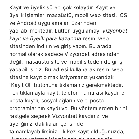
Kayıt ve üyelik süreci çok kolaydır. Kayıt ve
üyelik işlemleri masaüstü, mobil web sitesi, IOS
ve Android uygulamaları üzerinden
yapılabilmektedir. Lütfen uygulamayı
Vizyonbet
kayıt ve üyelik para kazanma
resmi web
sitesinden indirin ve giriş yapın. Bu arada
normal olarak sadece Vizyonbet adresinden
değil, masaüstü site ve mobil siteden de giriş
yapabilirsiniz. Bu adresi kullanarak resmi web
sitesine kayıt olmak istiyorsanız yukarıdaki
“Kayıt Ol” butonuna tıklamanız gerekmektedir.
Tek tıklamayla kayıt, telefon numarası kaydı, e-
posta kaydı, sosyal ağların ve e-posta
programlarının kaydı vb. Bu yöntemlerden birini
rastgele seçerek Vizyonbet kaydınızı ve
üyeliğinizi dakikalar içerisinde
tamamlayabilirsiniz. İlk kez kayıt olduğunuzda,