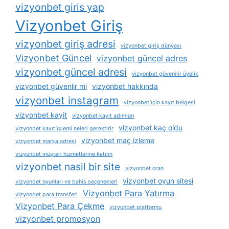
vizyonbet giris yap
Vizyonbet Giriş
vizyonbet giriş adresi
vizyonbet giriş dünyası
Vizyonbet Güncel
vizyonbet güncel adres
vizyonbet güncel adresi
vizyonbet güvenilir üyelik
vizyonbet güvenlir mi
vizyonbet hakkında
vizyonbet instagram
vizyonbet i̇çin kayıt belgesi
vizyonbet kayit
vizyonbet kayıt adımları
vizyonbet kaç oldu
vizyonbet kayıt i̇şlemi neleri gerektirir
vizyonbet maç izleme
vizyonbet marka adresi
vizyonbet müşteri hizmetlerine katılın
vizyonbet nasil bir site
vizyonbet oran
vizyonbet oyun sitesi
vizyonbet oyunları ve bahis seçenekleri
Vizyonbet Para Yatırma
vizyonbet para transferi
Vizyonbet Para Çekme
vizyonbet platformu
vizyonbet promosyon