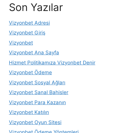
Son Yazılar
Vizyonbet Adresi
Vizyonbet Giriş
Vizyonbet
Vizyonbet Ana Sayfa
Hizmet Politikamıza Vizyonbet Denir
Vizyonbet Ödeme
Vizyonbet Sosyal Ağları
Vizyonbet Sanal Bahisler
Vizyonbet Para Kazanın
Vizyonbet Katılın
Vizyonbet Oyun Sitesi
Vizyonbet Ödeme Yöntemleri