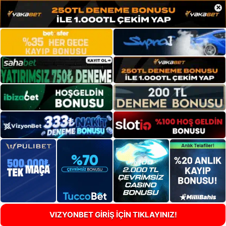
×
VIZYONBET GİRİŞ İÇİN TIKLAYINIZ!