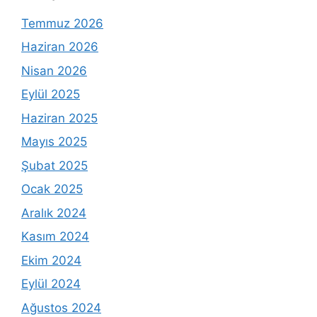
Temmuz 2026
Haziran 2026
Nisan 2026
Eylül 2025
Haziran 2025
Mayıs 2025
Şubat 2025
Ocak 2025
Aralık 2024
Kasım 2024
Ekim 2024
Eylül 2024
Ağustos 2024