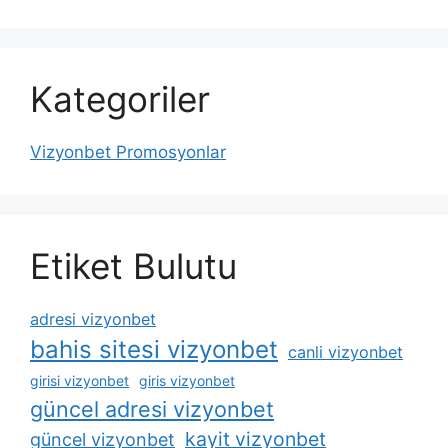
Kategoriler
Vizyonbet Promosyonlar
Etiket Bulutu
adresi vizyonbet
bahis sitesi vizyonbet
canli vizyonbet
girisi vizyonbet
giris vizyonbet
güncel adresi vizyonbet
kayit vizyonbet
güncel vizyonbet