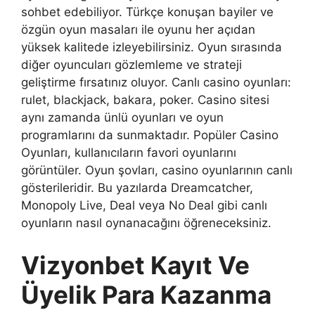
sohbet edebiliyor. Türkçe konuşan bayiler ve
özgün oyun masaları ile oyunu her açıdan
yüksek kalitede izleyebilirsiniz. Oyun sırasında
diğer oyuncuları gözlemleme ve strateji
geliştirme fırsatınız oluyor. Canlı casino oyunları:
rulet, blackjack, bakara, poker. Casino sitesi
aynı zamanda ünlü oyunları ve oyun
programlarını da sunmaktadır. Popüler Casino
Oyunları, kullanıcıların favori oyunlarını
görüntüler. Oyun şovları, casino oyunlarının canlı
gösterileridir. Bu yazılarda Dreamcatcher,
Monopoly Live, Deal veya No Deal gibi canlı
oyunların nasıl oynanacağını öğreneceksiniz.
Vizyonbet Kayıt Ve
Üyelik Para Kazanma