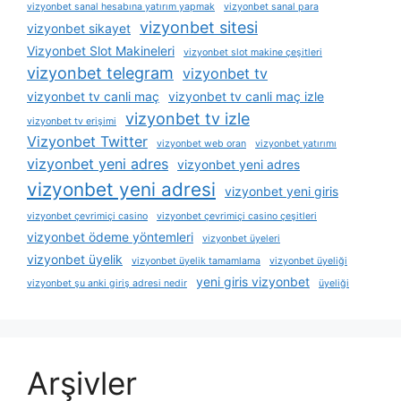
vizyonbet sanal hesabına yatırım yapmak
vizyonbet sanal para
vizyonbet sitesi
vizyonbet sikayet
Vizyonbet Slot Makineleri
vizyonbet slot makine çeşitleri
vizyonbet telegram
vizyonbet tv
vizyonbet tv canli maç
vizyonbet tv canli maç izle
vizyonbet tv izle
vizyonbet tv erişimi
Vizyonbet Twitter
vizyonbet web oran
vizyonbet yatırımı
vizyonbet yeni adres
vizyonbet yeni adres
vizyonbet yeni adresi
vizyonbet yeni giris
vizyonbet çevrimiçi casino
vizyonbet çevrimiçi casino çeşitleri
vizyonbet ödeme yöntemleri
vizyonbet üyeleri
vizyonbet üyelik
vizyonbet üyelik tamamlama
vizyonbet üyeliği
yeni giris vizyonbet
vizyonbet şu anki giriş adresi nedir
üyeliği
Arşivler