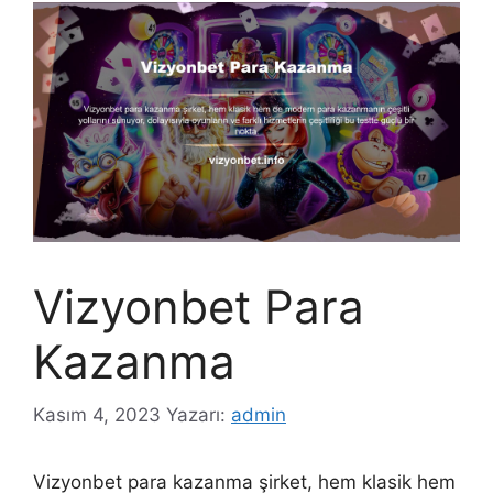
Vizyonbet Para
Kazanma
Kasım 4, 2023
Yazarı:
admin
Vizyonbet para kazanma şirket, hem klasik hem