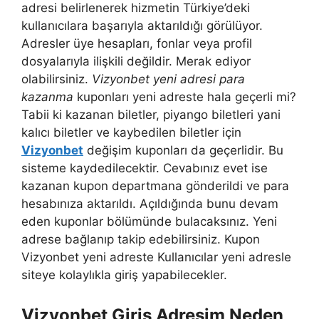
adresi belirlenerek hizmetin Türkiye’deki
kullanıcılara başarıyla aktarıldığı görülüyor.
Adresler üye hesapları, fonlar veya profil
dosyalarıyla ilişkili değildir. Merak ediyor
olabilirsiniz.
Vizyonbet yeni adresi para
kazanma
kuponları yeni adreste hala geçerli mi?
Tabii ki kazanan biletler, piyango biletleri yani
kalıcı biletler ve kaybedilen biletler için
Vizyonbet
değişim kuponları da geçerlidir. Bu
sisteme kaydedilecektir. Cevabınız evet ise
kazanan kupon departmana gönderildi ve para
hesabınıza aktarıldı. Açıldığında bunu devam
eden kuponlar bölümünde bulacaksınız. Yeni
adrese bağlanıp takip edebilirsiniz. Kupon
Vizyonbet yeni adreste Kullanıcılar yeni adresle
siteye kolaylıkla giriş yapabilecekler.
Vizyonbet Giriş Adresim Neden