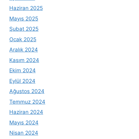
Haziran 2025
Mayıs 2025
Şubat 2025
Ocak 2025
Aralık 2024
Kasım 2024
Ekim 2024
Eylül 2024
Ağustos 2024
Temmuz 2024
Haziran 2024
Mayıs 2024
Nisan 2024