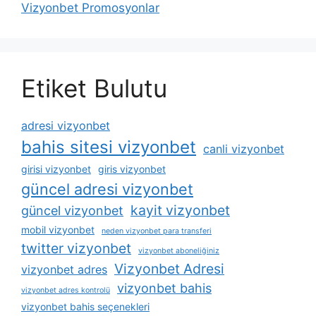
Vizyonbet Promosyonlar
Etiket Bulutu
adresi vizyonbet
bahis sitesi vizyonbet
canli vizyonbet
girisi vizyonbet
giris vizyonbet
güncel adresi vizyonbet
kayit vizyonbet
güncel vizyonbet
mobil vizyonbet
neden vizyonbet para transferi
twitter vizyonbet
vizyonbet aboneliğiniz
Vizyonbet Adresi
vizyonbet adres
vizyonbet bahis
vizyonbet adres kontrolü
vizyonbet bahis seçenekleri