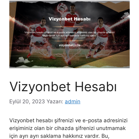
Vizyonbet Hesabı
Eylül 20, 2023
Yazarı:
admin
Vizyonbet hesabı şifrenizi ve e-posta adresinizi
erişiminiz olan bir cihazda şifrenizi unutmamak
için ayrı ayrı saklama hakkınız vardır. Bu,