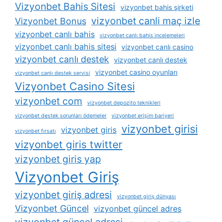
Vizyonbet Bahis Sitesi
vizyonbet bahis şirketi
vizyonbet canli maç izle
Vizyonbet Bonus
vizyonbet canlı bahis
vizyonbet canlı bahis i̇ncelemeleri
vizyonbet canlı bahis sitesi
vizyonbet canlı casino
vizyonbet canlı destek
vizyonbet canlı destek
vizyonbet casino oyunları
vizyonbet canlı destek servisi
Vizyonbet Casino Sitesi
vizyonbet com
vizyonbet depozito teknikleri
vizyonbet destek sorunları ödemeler
vizyonbet erişim bariyeri
vizyonbet girisi
vizyonbet giris
vizyonbet fırsatı
vizyonbet giris twitter
vizyonbet giris yap
Vizyonbet Giriş
vizyonbet giriş adresi
vizyonbet giriş dünyası
Vizyonbet Güncel
vizyonbet güncel adres