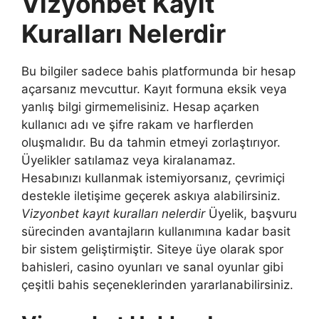
Vizyonbet Kayıt
Kuralları Nelerdir
Bu bilgiler sadece bahis platformunda bir hesap
açarsanız mevcuttur. Kayıt formuna eksik veya
yanlış bilgi girmemelisiniz. Hesap açarken
kullanıcı adı ve şifre rakam ve harflerden
oluşmalıdır. Bu da tahmin etmeyi zorlaştırıyor.
Üyelikler satılamaz veya kiralanamaz.
Hesabınızı kullanmak istemiyorsanız, çevrimiçi
destekle iletişime geçerek askıya alabilirsiniz.
Vizyonbet kayıt kuralları nelerdir
Üyelik, başvuru
sürecinden avantajların kullanımına kadar basit
bir sistem geliştirmiştir. Siteye üye olarak spor
bahisleri, casino oyunları ve sanal oyunlar gibi
çeşitli bahis seçeneklerinden yararlanabilirsiniz.