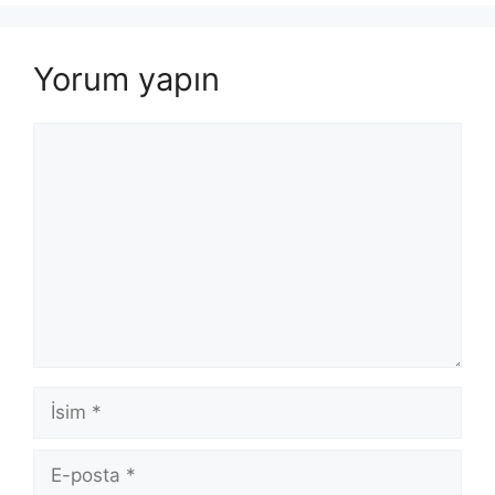
Yorum yapın
Yorum
İsim
E-
posta