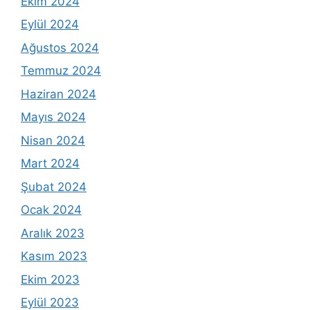
Ekim 2024
Eylül 2024
Ağustos 2024
Temmuz 2024
Haziran 2024
Mayıs 2024
Nisan 2024
Mart 2024
Şubat 2024
Ocak 2024
Aralık 2023
Kasım 2023
Ekim 2023
Eylül 2023