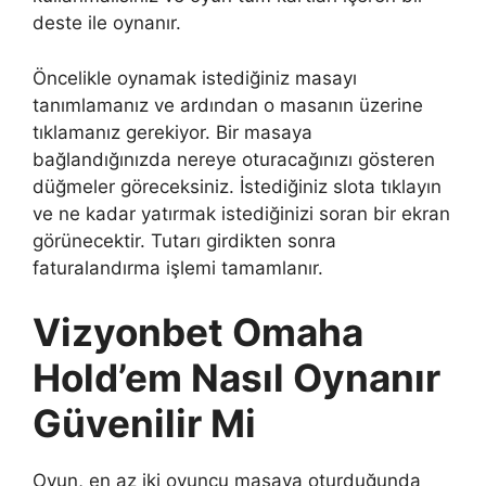
deste ile oynanır.
Öncelikle oynamak istediğiniz masayı
tanımlamanız ve ardından o masanın üzerine
tıklamanız gerekiyor. Bir masaya
bağlandığınızda nereye oturacağınızı gösteren
düğmeler göreceksiniz. İstediğiniz slota tıklayın
ve ne kadar yatırmak istediğinizi soran bir ekran
görünecektir. Tutarı girdikten sonra
faturalandırma işlemi tamamlanır.
Vizyonbet Omaha
Hold’em Nasıl Oynanır
Güvenilir Mi
Oyun, en az iki oyuncu masaya oturduğunda