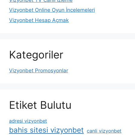
Vizyonbet Online Oyun İncelemeleri
Vizyonbet Hesap Açmak
Kategoriler
Vizyonbet Promosyonlar
Etiket Bulutu
adresi vizyonbet
bahis sitesi vizyonbet
canli vizyonbet