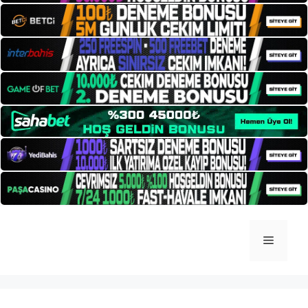
İçeriğe
atla
Menü