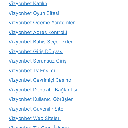
Vizyonbet Katılın
Vizyonbet Oyun Sitesi
Vizyonbet Ödeme Yöntemleri
Vizyonbet Adres Kontrolü
Vizyonbet Bahis Seçenekleri
Vizyonbet Giriş Dünyası
Vizyonbet Sorunsuz Giriş
Vizyonbet Tv Erişimi
Vizyonbet Çevrimiçi Casino
Vizyonbet Depozito Bağlantısı
Vizyonbet Kullanıcı Görüşleri
Vizyonbet Güvenilir Site
Vizyonbet Web Siteleri
Vizyonbet TV Canlı İzleme