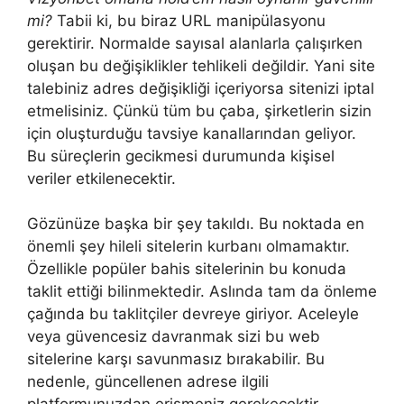
mi?
Tabii ki, bu biraz URL manipülasyonu
gerektirir. Normalde sayısal alanlarla çalışırken
oluşan bu değişiklikler tehlikeli değildir. Yani site
talebiniz adres değişikliği içeriyorsa sitenizi iptal
etmelisiniz. Çünkü tüm bu çaba, şirketlerin sizin
için oluşturduğu tavsiye kanallarından geliyor.
Bu süreçlerin gecikmesi durumunda kişisel
veriler etkilenecektir.
Gözünüze başka bir şey takıldı. Bu noktada en
önemli şey hileli sitelerin kurbanı olmamaktır.
Özellikle popüler bahis sitelerinin bu konuda
taklit ettiği bilinmektedir. Aslında tam da önleme
çağında bu taklitçiler devreye giriyor. Aceleyle
veya güvencesiz davranmak sizi bu web
sitelerine karşı savunmasız bırakabilir. Bu
nedenle, güncellenen adrese ilgili