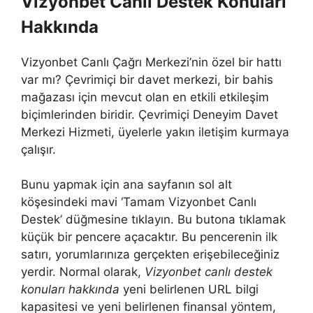
Vizyonbet Canlı Destek Konuları
Hakkında
Vizyonbet Canlı Çağrı Merkezi’nin özel bir hattı
var mı? Çevrimiçi bir davet merkezi, bir bahis
mağazası için mevcut olan en etkili etkileşim
biçimlerinden biridir. Çevrimiçi Deneyim Davet
Merkezi Hizmeti, üyelerle yakın iletişim kurmaya
çalışır.
Bunu yapmak için ana sayfanın sol alt
köşesindeki mavi ‘Tamam Vizyonbet Canlı
Destek’ düğmesine tıklayın. Bu butona tıklamak
küçük bir pencere açacaktır. Bu pencerenin ilk
satırı, yorumlarınıza gerçekten erişebileceğiniz
yerdir. Normal olarak,
Vizyonbet canlı destek
konuları hakkında
yeni belirlenen URL bilgi
kapasitesi ve yeni belirlenen finansal yöntem,