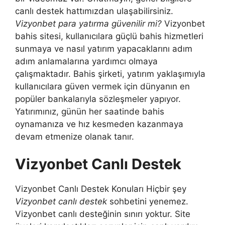
canlı destek hattımızdan ulaşabilirsiniz.
Vizyonbet para yatırma güvenilir mi?
Vizyonbet
bahis sitesi, kullanıcılara güçlü bahis hizmetleri
sunmaya ve nasıl yatırım yapacaklarını adım
adım anlamalarına yardımcı olmaya
çalışmaktadır. Bahis şirketi, yatırım yaklaşımıyla
kullanıcılara güven vermek için dünyanın en
popüler bankalarıyla sözleşmeler yapıyor.
Yatırımınız, günün her saatinde bahis
oynamanıza ve hız kesmeden kazanmaya
devam etmenize olanak tanır.
Vizyonbet Canlı Destek
Vizyonbet Canlı Destek Konuları Hiçbir şey
Vizyonbet canlı destek
sohbetini yenemez.
Vizyonbet canlı desteğinin sınırı yoktur. Site