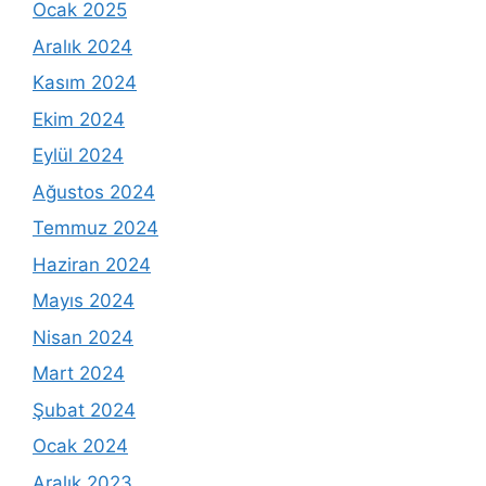
Ocak 2025
Aralık 2024
Kasım 2024
Ekim 2024
Eylül 2024
Ağustos 2024
Temmuz 2024
Haziran 2024
Mayıs 2024
Nisan 2024
Mart 2024
Şubat 2024
Ocak 2024
Aralık 2023