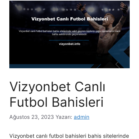
Vizyonbet Canlı
Futbol Bahisleri
Ağustos 23, 2023
Yazarı:
admin
Vizyonbet canlı futbol bahisleri bahis sitelerinde