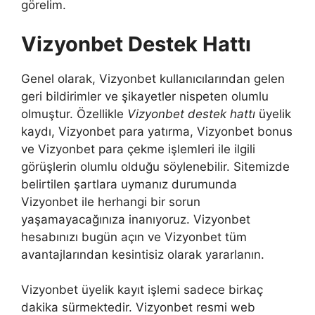
görelim.
Vizyonbet Destek Hattı
Genel olarak, Vizyonbet kullanıcılarından gelen
geri bildirimler ve şikayetler nispeten olumlu
olmuştur. Özellikle
Vizyonbet destek hattı
üyelik
kaydı, Vizyonbet para yatırma, Vizyonbet bonus
ve Vizyonbet para çekme işlemleri ile ilgili
görüşlerin olumlu olduğu söylenebilir. Sitemizde
belirtilen şartlara uymanız durumunda
Vizyonbet ile herhangi bir sorun
yaşamayacağınıza inanıyoruz. Vizyonbet
hesabınızı bugün açın ve Vizyonbet tüm
avantajlarından kesintisiz olarak yararlanın.
Vizyonbet üyelik kayıt işlemi sadece birkaç
dakika sürmektedir. Vizyonbet resmi web