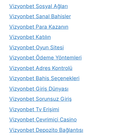
Vizyonbet Sosyal Ağları
Vizyonbet Sanal Bahisler
Vizyonbet Para Kazanın
Vizyonbet Katılın
Vizyonbet Oyun Sitesi
Vizyonbet Ödeme Yöntemleri
Vizyonbet Adres Kontrolü
Vizyonbet Bahis Seçenekleri
Vizyonbet Giriş Dünyası
Vizyonbet Sorunsuz Giriş
Vizyonbet Tv Erişimi
Vizyonbet Çevrimiçi Casino
Vizyonbet Depozito Bağlantısı