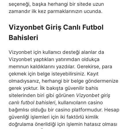
seçeneği, başka herhangi bir sitede uzun
zamandır ilk kez parmaklarınızın ucunda.
Vizyonbet Giriş Canlı Futbol
Bahisleri
Vizyonbet için kullanıcı desteği alanlar da
Vizyonbet yaptıkları yatırımdan oldukça
memnun kaldıklarını yazdılar. Gerekirse, para
çekmek için belge isteyebilirsiniz. Kayıt
olmadıysanız, herhangi bir belge göndermenize
gerek yoktur. İlk bakışta güvenilir bahis
sitelerinden biri gibi görünen
Vizyonbet giriş
canlı futbol bahisleri
, kullanıcıların casino
bağımlısı olduğu bir casino platformudur. Hesap
güvenliği işlemleri için iki faktörlü kimlik
doğrulama önerildiği için işlemin hatasız olması