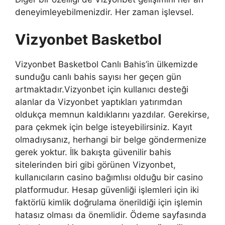
deneyimleyebilmenizdir. Her zaman işlevsel.
Vizyonbet Basketbol
Vizyonbet Basketbol Canlı Bahis’in ülkemizde
sunduğu canlı bahis sayısı her geçen gün
artmaktadır.Vizyonbet için kullanıcı desteği
alanlar da Vizyonbet yaptıkları yatırımdan
oldukça memnun kaldıklarını yazdılar. Gerekirse,
para çekmek için belge isteyebilirsiniz. Kayıt
olmadıysanız, herhangi bir belge göndermenize
gerek yoktur. İlk bakışta güvenilir bahis
sitelerinden biri gibi görünen Vizyonbet,
kullanıcıların casino bağımlısı olduğu bir casino
platformudur. Hesap güvenliği işlemleri için iki
faktörlü kimlik doğrulama önerildiği için işlemin
hatasız olması da önemlidir. Ödeme sayfasında