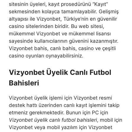
sitesinin üyeleri, kayıt prosedürünü “Kayıt”
sekmesinden kolayca tamamlayabilir. Gelişmiş
altyapısı ile Vizyonbet, Türkiye’nin en güvenilir
casino sitelerinden biridir. Bu web sitesi,
mükemmel Vizyonbet ve mükemmel lisansı
sayesinde kullanıcılarının güvenini kazanmıştır.
Vizyonbet bahis, canlı bahis, casino ve çeşitli
casino oyunları oynayabilirsiniz.
Vizyonbet Üyelik Canlı Futbol
Bahisleri
Vizyonbet üyelik işlemi için Vizyonbet resmi
destek hattı üzerinden canlı kayıt işlemini takip
etmeniz gerekmektedir. Bunun için PC için
Vizyonbet üyelik canlı futbol bahisleri
, mobil için
Vizyonbet veya mobil yazılım için Vizyonbet