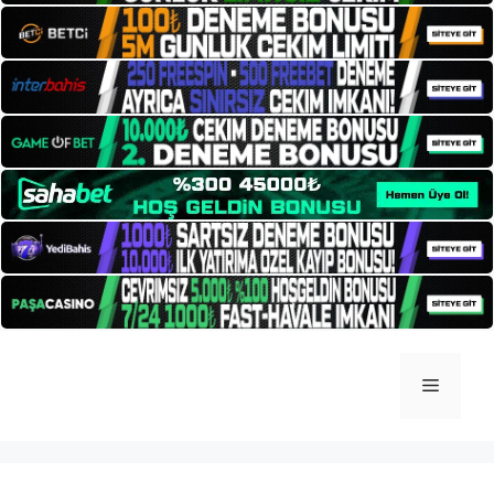
İçeriğe
atla
Menü