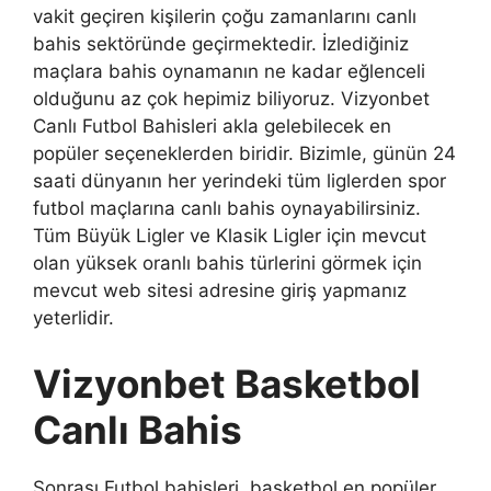
vakit geçiren kişilerin çoğu zamanlarını canlı
bahis sektöründe geçirmektedir. İzlediğiniz
maçlara bahis oynamanın ne kadar eğlenceli
olduğunu az çok hepimiz biliyoruz. Vizyonbet
Canlı Futbol Bahisleri akla gelebilecek en
popüler seçeneklerden biridir. Bizimle, günün 24
saati dünyanın her yerindeki tüm liglerden spor
futbol maçlarına canlı bahis oynayabilirsiniz.
Tüm Büyük Ligler ve Klasik Ligler için mevcut
olan yüksek oranlı bahis türlerini görmek için
mevcut web sitesi adresine giriş yapmanız
yeterlidir.
Vizyonbet Basketbol
Canlı Bahis
Sonrası Futbol bahisleri, basketbol en popüler