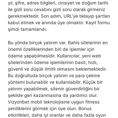
yıl, şifre, adres bilgileri, cinsiyet ve doğum tarihi
ile gizli soru cevabını gizli soru olarak girmeniz
gerekmektedir. Son adım, URL’ye tıklayıp şartları
kabul etmek ve anında üye olmaktır. Kayıt formu
şimdi tamamlandı.
Bu yönde birçok yatırım var. Bahis sitelerinin en
önemli özelliklerinden biri de işlemler için
ödeme yapabilmesidir. Kullanıcılar, yeni web
sitelerinden ödeme işlemlerinin basit, hızlı,
güvenli ve düşük limitli olmasını beklemektedir.
Bu doğrultuda birçok yatırım ve para çekme
yöntemi bulunabilir ve kullanılabilir. Küçük bir
yatırım yapabilmek, sitenin güvenilirliğini bir
şekilde geri kazanmasına da yardımcı olur.
Vizyonbet mobil teknolojisine uygun fitness
yeniliklerini görmek için üye olun. Bonus
etkinlikleri, daha iyi oranlar ve daha fazla oyun