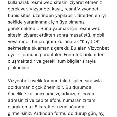
kullanarak resmi web sitesini ziyaret etmeniz
gerekiyor. Vizyonbet kayıt, resmi Vizyonbet
bahis sitesi üzerinden yapılabilir. Siteden en iyi
şekilde yararlanmak için üye olmanız
gerekmektedir. Bunu yapmak için resmi web
sitesini ziyaret ettikten sonra masaüstü, mobil
veya mobil bir program kullanarak “Kayıt Ol”
sekmesine tıklamanız gerekir. Bu alan Vizyonbet
üyelik formunu görüntüler. Form tek bölümden
oluşmaktadır ve gerekli tüm bilgiler sırayla
girilmelidir.
Vizyonbet üyelik formundaki bilgileri sırasıyla
doldurmanız çok önemlidir. Bu durumda
öncelikle kullanıcı adınızı, adınızı, e-posta
adresinizi ve cep telefonu numaranızı tam
olarak en az 8 karakter uzunluğunda
girmelisiniz. Ardından formu doldurup gün, ay,