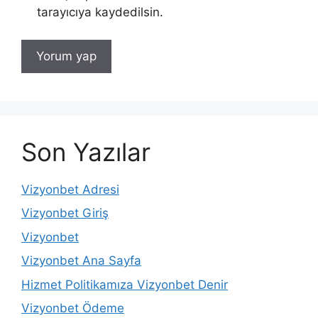
tarayıcıya kaydedilsin.
Son Yazılar
Vizyonbet Adresi
Vizyonbet Giriş
Vizyonbet
Vizyonbet Ana Sayfa
Hizmet Politikamıza Vizyonbet Denir
Vizyonbet Ödeme