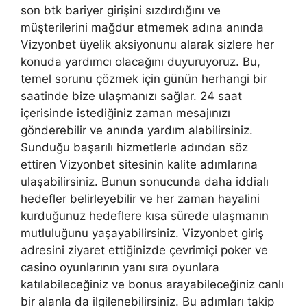
son btk bariyer girişini sızdırdığını ve
müşterilerini mağdur etmemek adına anında
Vizyonbet üyelik aksiyonunu alarak sizlere her
konuda yardımcı olacağını duyuruyoruz. Bu,
temel sorunu çözmek için günün herhangi bir
saatinde bize ulaşmanızı sağlar. 24 saat
içerisinde istediğiniz zaman mesajınızı
gönderebilir ve anında yardım alabilirsiniz.
Sunduğu başarılı hizmetlerle adından söz
ettiren Vizyonbet sitesinin kalite adımlarına
ulaşabilirsiniz. Bunun sonucunda daha iddialı
hedefler belirleyebilir ve her zaman hayalini
kurduğunuz hedeflere kısa sürede ulaşmanın
mutluluğunu yaşayabilirsiniz. Vizyonbet giriş
adresini ziyaret ettiğinizde çevrimiçi poker ve
casino oyunlarının yanı sıra oyunlara
katılabileceğiniz ve bonus arayabileceğiniz canlı
bir alanla da ilgilenebilirsiniz. Bu adımları takip