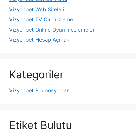
Vizyonbet Web Siteleri
Vizyonbet TV Canlı İzleme
Vizyonbet Online Oyun İncelemeleri
Vizyonbet Hesap Açmak
Kategoriler
Vizyonbet Promosyonlar
Etiket Bulutu