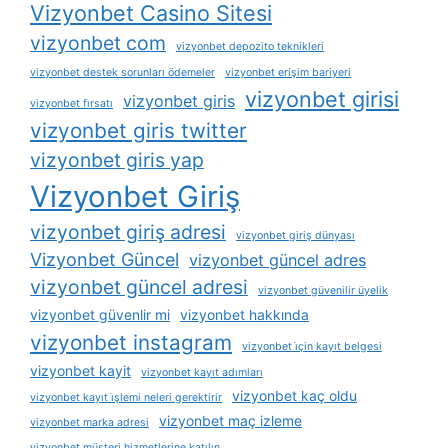
Vizyonbet Casino Sitesi
vizyonbet com
vizyonbet depozito teknikleri
vizyonbet destek sorunları ödemeler
vizyonbet erişim bariyeri
vizyonbet girisi
vizyonbet giris
vizyonbet fırsatı
vizyonbet giris twitter
vizyonbet giris yap
Vizyonbet Giriş
vizyonbet giriş adresi
vizyonbet giriş dünyası
Vizyonbet Güncel
vizyonbet güncel adres
vizyonbet güncel adresi
vizyonbet güvenilir üyelik
vizyonbet güvenlir mi
vizyonbet hakkında
vizyonbet instagram
vizyonbet i̇çin kayıt belgesi
vizyonbet kayit
vizyonbet kayıt adımları
vizyonbet kaç oldu
vizyonbet kayıt i̇şlemi neleri gerektirir
vizyonbet maç izleme
vizyonbet marka adresi
vizyonbet müşteri hizmetlerine katılın