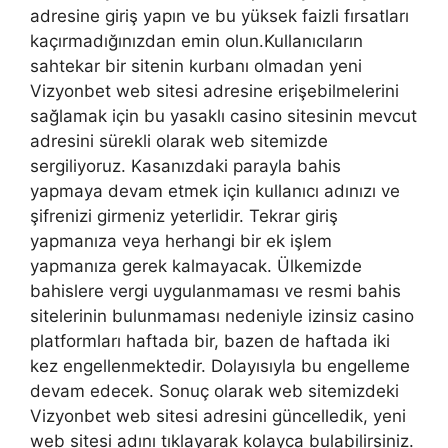
adresine giriş yapın ve bu yüksek faizli fırsatları
kaçırmadığınızdan emin olun.Kullanıcıların
sahtekar bir sitenin kurbanı olmadan yeni
Vizyonbet web sitesi adresine erişebilmelerini
sağlamak için bu yasaklı casino sitesinin mevcut
adresini sürekli olarak web sitemizde
sergiliyoruz. Kasanızdaki parayla bahis
yapmaya devam etmek için kullanıcı adınızı ve
şifrenizi girmeniz yeterlidir. Tekrar giriş
yapmanıza veya herhangi bir ek işlem
yapmanıza gerek kalmayacak. Ülkemizde
bahislere vergi uygulanmaması ve resmi bahis
sitelerinin bulunmaması nedeniyle izinsiz casino
platformları haftada bir, bazen de haftada iki
kez engellenmektedir. Dolayısıyla bu engelleme
devam edecek. Sonuç olarak web sitemizdeki
Vizyonbet web sitesi adresini güncelledik, yeni
web sitesi adını tıklayarak kolayca bulabilirsiniz.