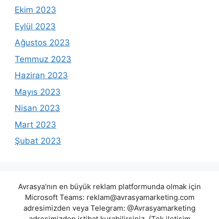
Ekim 2023
Eylül 2023
Ağustos 2023
Temmuz 2023
Haziran 2023
Mayıs 2023
Nisan 2023
Mart 2023
Şubat 2023
Avrasya'nın en büyük reklam platformunda olmak için
Microsoft Teams:
reklam@avrasyamarketing.com
adresimizden veya Telegram: @Avrasyamarketing
adresimizden irtibat kurabilirsiniz. (Tek iletişim