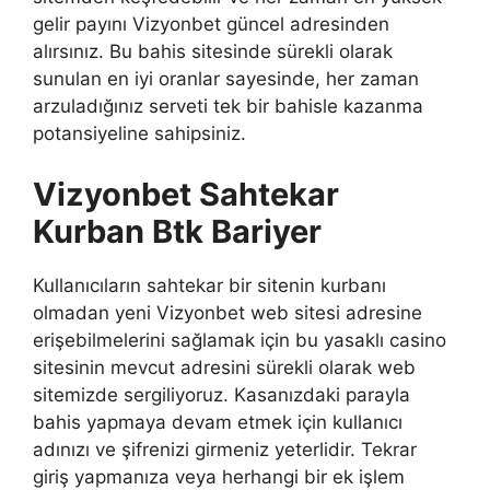
gelir payını Vizyonbet güncel adresinden
alırsınız. Bu bahis sitesinde sürekli olarak
sunulan en iyi oranlar sayesinde, her zaman
arzuladığınız serveti tek bir bahisle kazanma
potansiyeline sahipsiniz.
Vizyonbet Sahtekar
Kurban Btk Bariyer
Kullanıcıların sahtekar bir sitenin kurbanı
olmadan yeni Vizyonbet web sitesi adresine
erişebilmelerini sağlamak için bu yasaklı casino
sitesinin mevcut adresini sürekli olarak web
sitemizde sergiliyoruz. Kasanızdaki parayla
bahis yapmaya devam etmek için kullanıcı
adınızı ve şifrenizi girmeniz yeterlidir. Tekrar
giriş yapmanıza veya herhangi bir ek işlem