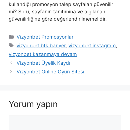
kullandığı promosyon talep sayfaları güvenilir
mi? Soru, sayfanın tanıtımına ve algılanan
güvenilirliğine göre değerlendirilmemelidir.
Kategoriler
Vizyonbet Promosyonlar
Etiketler
vizyonbet btk bariyer
,
vizyonbet instagram
,
vizyonbet kazanmaya devam
Vizyonbet Üyelik Kaydı
Vizyonbet Online Oyun Sitesi
Yorum yapın
Yorum