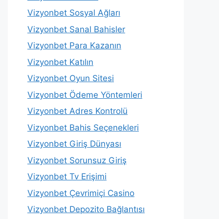
Vizyonbet Sosyal Ağları
Vizyonbet Sanal Bahisler
Vizyonbet Para Kazanın
Vizyonbet Katılın
Vizyonbet Oyun Sitesi
Vizyonbet Ödeme Yöntemleri
Vizyonbet Adres Kontrolü
Vizyonbet Bahis Seçenekleri
Vizyonbet Giriş Dünyası
Vizyonbet Sorunsuz Giriş
Vizyonbet Tv Erişimi
Vizyonbet Çevrimiçi Casino
Vizyonbet Depozito Bağlantısı