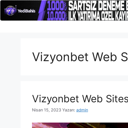
İçeriğe
atla
Vizyonbet Web Si
Vizyonbet Web Sitesi
Nisan 15, 2023
Yazarı:
admin