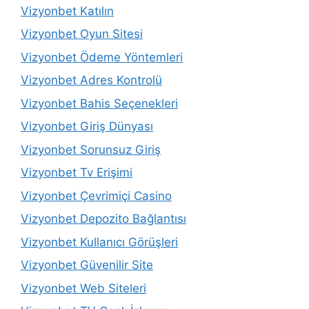
Vizyonbet Katılın
Vizyonbet Oyun Sitesi
Vizyonbet Ödeme Yöntemleri
Vizyonbet Adres Kontrolü
Vizyonbet Bahis Seçenekleri
Vizyonbet Giriş Dünyası
Vizyonbet Sorunsuz Giriş
Vizyonbet Tv Erişimi
Vizyonbet Çevrimiçi Casino
Vizyonbet Depozito Bağlantısı
Vizyonbet Kullanıcı Görüşleri
Vizyonbet Güvenilir Site
Vizyonbet Web Siteleri