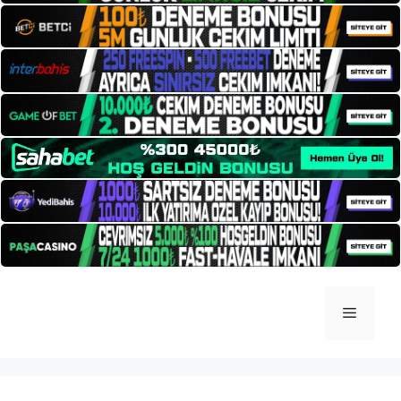
İçeriğe
atla
Menü