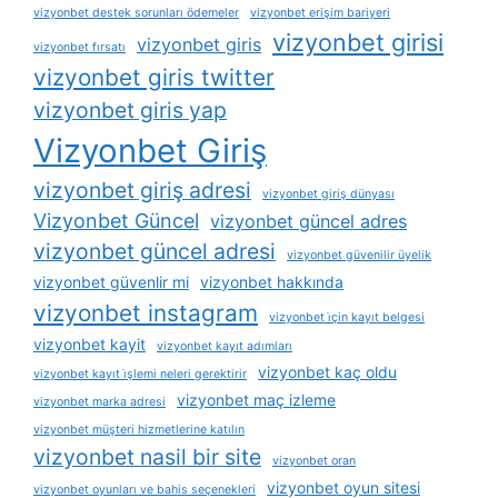
vizyonbet destek sorunları ödemeler
vizyonbet erişim bariyeri
vizyonbet girisi
vizyonbet giris
vizyonbet fırsatı
vizyonbet giris twitter
vizyonbet giris yap
Vizyonbet Giriş
vizyonbet giriş adresi
vizyonbet giriş dünyası
Vizyonbet Güncel
vizyonbet güncel adres
vizyonbet güncel adresi
vizyonbet güvenilir üyelik
vizyonbet güvenlir mi
vizyonbet hakkında
vizyonbet instagram
vizyonbet i̇çin kayıt belgesi
vizyonbet kayit
vizyonbet kayıt adımları
vizyonbet kaç oldu
vizyonbet kayıt i̇şlemi neleri gerektirir
vizyonbet maç izleme
vizyonbet marka adresi
vizyonbet müşteri hizmetlerine katılın
vizyonbet nasil bir site
vizyonbet oran
vizyonbet oyun sitesi
vizyonbet oyunları ve bahis seçenekleri