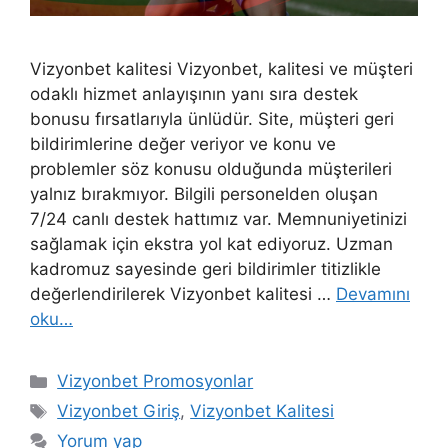
Vizyonbet kalitesi Vizyonbet, kalitesi ve müşteri
odaklı hizmet anlayışının yanı sıra destek
bonusu fırsatlarıyla ünlüdür. Site, müşteri geri
bildirimlerine değer veriyor ve konu ve
problemler söz konusu olduğunda müşterileri
yalnız bırakmıyor. Bilgili personelden oluşan
7/24 canlı destek hattımız var. Memnuniyetinizi
sağlamak için ekstra yol kat ediyoruz. Uzman
kadromuz sayesinde geri bildirimler titizlikle
değerlendirilerek Vizyonbet kalitesi …
Devamını
oku…
Kategoriler
Vizyonbet Promosyonlar
Etiketler
Vizyonbet Giriş
,
Vizyonbet Kalitesi
Yorum yap