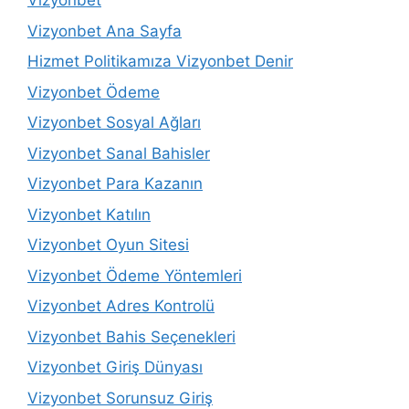
Vizyonbet
Vizyonbet Ana Sayfa
Hizmet Politikamıza Vizyonbet Denir
Vizyonbet Ödeme
Vizyonbet Sosyal Ağları
Vizyonbet Sanal Bahisler
Vizyonbet Para Kazanın
Vizyonbet Katılın
Vizyonbet Oyun Sitesi
Vizyonbet Ödeme Yöntemleri
Vizyonbet Adres Kontrolü
Vizyonbet Bahis Seçenekleri
Vizyonbet Giriş Dünyası
Vizyonbet Sorunsuz Giriş