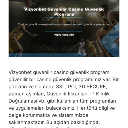
Vizyonbet güvenilir casino güvenlik programı
güvenilir bir casino güvenlik programımız var. Bir
göz atın ve Comodo SSL, PCI, 3D SECURE,
Zaman aşımları, Güvenlik Ekranları, IP Kimlik
Doğrulaması vb. gibi kullanılan tüm programları
ve uygulamaları bulacaksınız. Her türlü bilgi ve
belge korunmakta ve sistemimizde
saklanmaktadır. Bu açıdan bakıldığında,