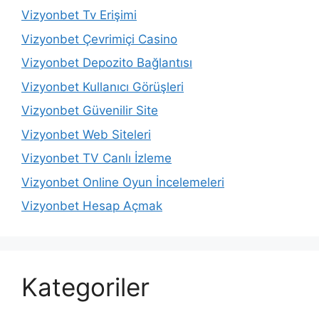
Vizyonbet Tv Erişimi
Vizyonbet Çevrimiçi Casino
Vizyonbet Depozito Bağlantısı
Vizyonbet Kullanıcı Görüşleri
Vizyonbet Güvenilir Site
Vizyonbet Web Siteleri
Vizyonbet TV Canlı İzleme
Vizyonbet Online Oyun İncelemeleri
Vizyonbet Hesap Açmak
Kategoriler