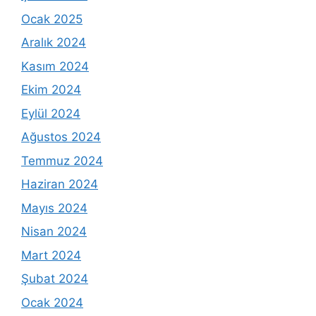
Ocak 2025
Aralık 2024
Kasım 2024
Ekim 2024
Eylül 2024
Ağustos 2024
Temmuz 2024
Haziran 2024
Mayıs 2024
Nisan 2024
Mart 2024
Şubat 2024
Ocak 2024