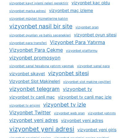
vizyonbet kaç oldu
vizyonbet kayıt i̇şlemi neleri gerektirir
vizyonbet maç izleme
vizyonbet marka adresi
vizyonbet müşteri hizmetlerine katılın
vizyonbet nasil bir site
vizyonbet oran
vizyonbet oyun sitesi
vizyonbet oyunları ve bahis seçenekleri
Vizyonbet Para Yatırma
vizyonbet para transferi
Vizyonbet Para Çekme
vizyonbet platformu
vizyonbet promosyon
vizyonbet sanal hesabına yatırım yapmak
vizyonbet sanal para
vizyonbet sitesi
vizyonbet sikayet
Vizyonbet Slot Makineleri
vizyonbet slot makine çeşitleri
vizyonbet telegram
vizyonbet tv
vizyonbet tv canli maç
vizyonbet tv canli maç izle
vizyonbet tv izle
vizyonbet tv erişimi
Vizyonbet Twitter
vizyonbet web oran
vizyonbet yatırımı
vizyonbet yeni adres
vizyonbet yeni adres
vizyonbet yeni adresi
vizyonbet yeni giris