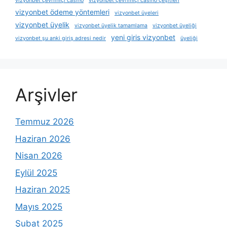
vizyonbet çevrimiçi casino
vizyonbet çevrimiçi casino çeşitleri
vizyonbet ödeme yöntemleri
vizyonbet üyeleri
vizyonbet üyelik
vizyonbet üyelik tamamlama
vizyonbet üyeliği
yeni giris vizyonbet
vizyonbet şu anki giriş adresi nedir
üyeliği
Arşivler
Temmuz 2026
Haziran 2026
Nisan 2026
Eylül 2025
Haziran 2025
Mayıs 2025
Şubat 2025