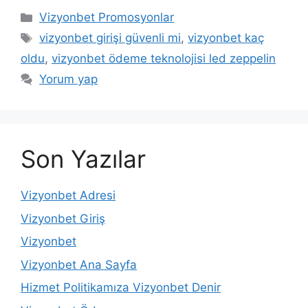
Kategoriler
Vizyonbet Promosyonlar
Etiketler
vizyonbet girişi güvenli mi
,
vizyonbet kaç
oldu
,
vizyonbet ödeme teknolojisi led zeppelin
Yorum yap
Son Yazılar
Vizyonbet Adresi
Vizyonbet Giriş
Vizyonbet
Vizyonbet Ana Sayfa
Hizmet Politikamıza Vizyonbet Denir