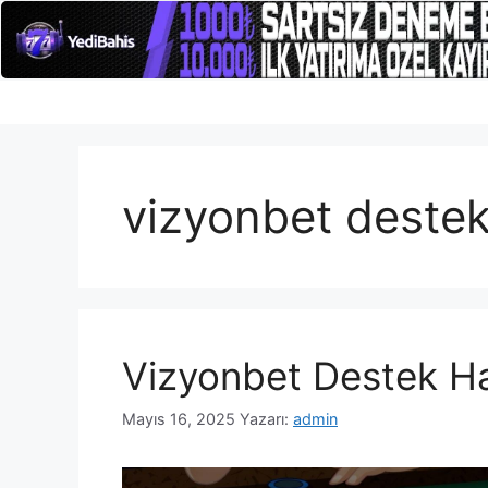
İçeriğe
atla
vizyonbet destek
Vizyonbet Destek Ha
Mayıs 16, 2025
Yazarı:
admin