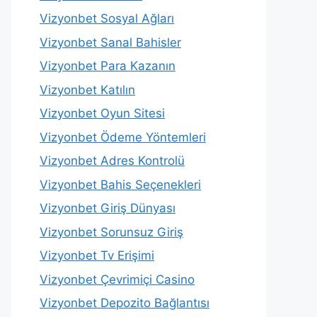
Vizyonbet Sosyal Ağları
Vizyonbet Sanal Bahisler
Vizyonbet Para Kazanın
Vizyonbet Katılın
Vizyonbet Oyun Sitesi
Vizyonbet Ödeme Yöntemleri
Vizyonbet Adres Kontrolü
Vizyonbet Bahis Seçenekleri
Vizyonbet Giriş Dünyası
Vizyonbet Sorunsuz Giriş
Vizyonbet Tv Erişimi
Vizyonbet Çevrimiçi Casino
Vizyonbet Depozito Bağlantısı