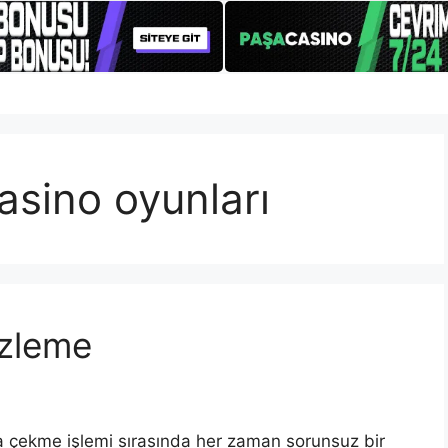
asino oyunları
İzleme
ra çekme işlemi sırasında her zaman sorunsuz bir