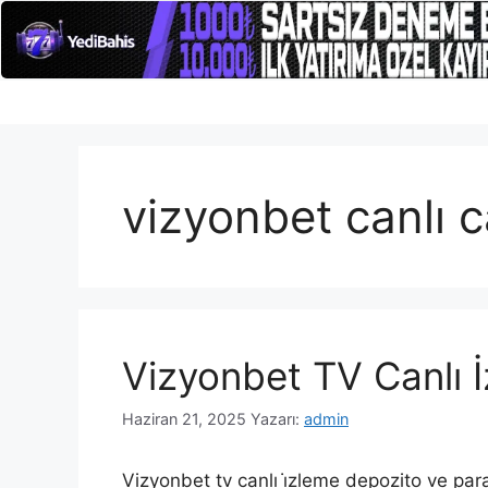
İçeriğe
atla
vizyonbet canlı c
Vizyonbet TV Canlı 
Haziran 21, 2025
Yazarı:
admin
Vizyonbet tv canlı i̇zleme depozito ve pa