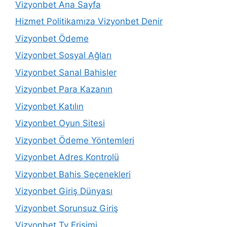
Vizyonbet Ana Sayfa
Hizmet Politikamıza Vizyonbet Denir
Vizyonbet Ödeme
Vizyonbet Sosyal Ağları
Vizyonbet Sanal Bahisler
Vizyonbet Para Kazanın
Vizyonbet Katılın
Vizyonbet Oyun Sitesi
Vizyonbet Ödeme Yöntemleri
Vizyonbet Adres Kontrolü
Vizyonbet Bahis Seçenekleri
Vizyonbet Giriş Dünyası
Vizyonbet Sorunsuz Giriş
Vizyonbet Tv Erişimi