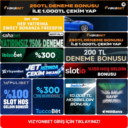
×
VIZYONBET GİRİŞ İÇİN TIKLAYINIZ!