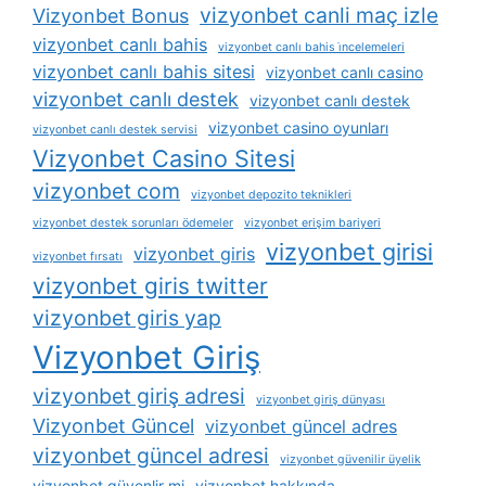
vizyonbet canli maç izle
Vizyonbet Bonus
vizyonbet canlı bahis
vizyonbet canlı bahis i̇ncelemeleri
vizyonbet canlı bahis sitesi
vizyonbet canlı casino
vizyonbet canlı destek
vizyonbet canlı destek
vizyonbet casino oyunları
vizyonbet canlı destek servisi
Vizyonbet Casino Sitesi
vizyonbet com
vizyonbet depozito teknikleri
vizyonbet destek sorunları ödemeler
vizyonbet erişim bariyeri
vizyonbet girisi
vizyonbet giris
vizyonbet fırsatı
vizyonbet giris twitter
vizyonbet giris yap
Vizyonbet Giriş
vizyonbet giriş adresi
vizyonbet giriş dünyası
Vizyonbet Güncel
vizyonbet güncel adres
vizyonbet güncel adresi
vizyonbet güvenilir üyelik
vizyonbet güvenlir mi
vizyonbet hakkında