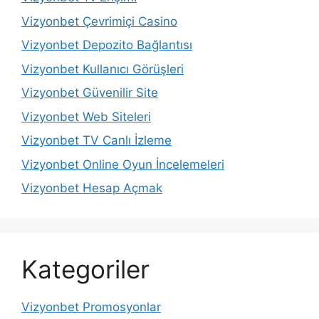
Vizyonbet Çevrimiçi Casino
Vizyonbet Depozito Bağlantısı
Vizyonbet Kullanıcı Görüşleri
Vizyonbet Güvenilir Site
Vizyonbet Web Siteleri
Vizyonbet TV Canlı İzleme
Vizyonbet Online Oyun İncelemeleri
Vizyonbet Hesap Açmak
Kategoriler
Vizyonbet Promosyonlar