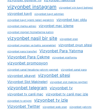
vizyonbet instagram
vizyonbet i̇çin kayıt belgesi
vizyonbet kayit
vizyonbet kayıt adımları
vizyonbet kaç oldu
vizyonbet kayıt i̇şlemi neleri gerektirir
vizyonbet maç izleme
vizyonbet marka adresi
vizyonbet müşteri hizmetlerine katılın
vizyonbet nasil bir site
vizyonbet oran
vizyonbet oyun sitesi
vizyonbet oyunları ve bahis seçenekleri
Vizyonbet Para Yatırma
vizyonbet para transferi
Vizyonbet Para Çekme
vizyonbet platformu
vizyonbet promosyon
vizyonbet sanal hesabına yatırım yapmak
vizyonbet sanal para
vizyonbet sitesi
vizyonbet sikayet
Vizyonbet Slot Makineleri
vizyonbet slot makine çeşitleri
vizyonbet telegram
vizyonbet tv
vizyonbet tv canli maç
vizyonbet tv canli maç izle
vizyonbet tv izle
vizyonbet tv erişimi
Vizyonbet Twitter
vizyonbet web oran
vizyonbet yatırımı