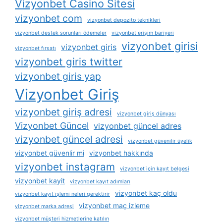
Vizyonbet Casino Sitesi
vizyonbet com
vizyonbet depozito teknikleri
vizyonbet destek sorunları ödemeler
vizyonbet erişim bariyeri
vizyonbet girisi
vizyonbet giris
vizyonbet fırsatı
vizyonbet giris twitter
vizyonbet giris yap
Vizyonbet Giriş
vizyonbet giriş adresi
vizyonbet giriş dünyası
Vizyonbet Güncel
vizyonbet güncel adres
vizyonbet güncel adresi
vizyonbet güvenilir üyelik
vizyonbet güvenlir mi
vizyonbet hakkında
vizyonbet instagram
vizyonbet i̇çin kayıt belgesi
vizyonbet kayit
vizyonbet kayıt adımları
vizyonbet kaç oldu
vizyonbet kayıt i̇şlemi neleri gerektirir
vizyonbet maç izleme
vizyonbet marka adresi
vizyonbet müşteri hizmetlerine katılın