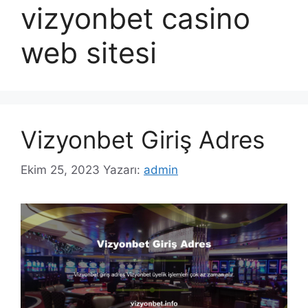
vizyonbet casino
web sitesi
Vizyonbet Giriş Adres
Ekim 25, 2023
Yazarı:
admin