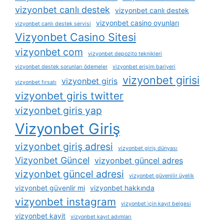
vizyonbet canlı destek
vizyonbet canlı destek
vizyonbet casino oyunları
vizyonbet canlı destek servisi
Vizyonbet Casino Sitesi
vizyonbet com
vizyonbet depozito teknikleri
vizyonbet destek sorunları ödemeler
vizyonbet erişim bariyeri
vizyonbet girisi
vizyonbet giris
vizyonbet fırsatı
vizyonbet giris twitter
vizyonbet giris yap
Vizyonbet Giriş
vizyonbet giriş adresi
vizyonbet giriş dünyası
Vizyonbet Güncel
vizyonbet güncel adres
vizyonbet güncel adresi
vizyonbet güvenilir üyelik
vizyonbet güvenlir mi
vizyonbet hakkında
vizyonbet instagram
vizyonbet i̇çin kayıt belgesi
vizyonbet kayit
vizyonbet kayıt adımları