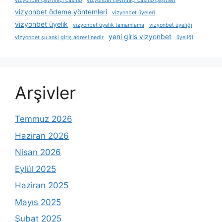
vizyonbet çevrimiçi casino
vizyonbet çevrimiçi casino çeşitleri
vizyonbet ödeme yöntemleri
vizyonbet üyeleri
vizyonbet üyelik
vizyonbet üyelik tamamlama
vizyonbet üyeliği
yeni giris vizyonbet
vizyonbet şu anki giriş adresi nedir
üyeliği
Arşivler
Temmuz 2026
Haziran 2026
Nisan 2026
Eylül 2025
Haziran 2025
Mayıs 2025
Şubat 2025