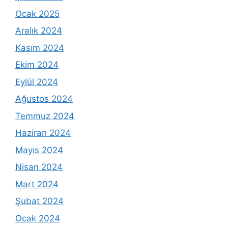
Ocak 2025
Aralık 2024
Kasım 2024
Ekim 2024
Eylül 2024
Ağustos 2024
Temmuz 2024
Haziran 2024
Mayıs 2024
Nisan 2024
Mart 2024
Şubat 2024
Ocak 2024