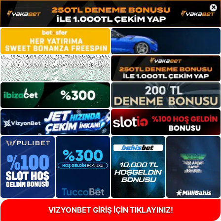
×
VIZYONBET GİRİŞ İÇİN TIKLAYINIZ!