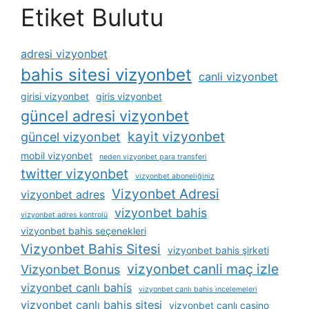
Etiket Bulutu
adresi vizyonbet
bahis sitesi vizyonbet
canli vizyonbet
girisi vizyonbet
giris vizyonbet
güncel adresi vizyonbet
kayit vizyonbet
güncel vizyonbet
mobil vizyonbet
neden vizyonbet para transferi
twitter vizyonbet
vizyonbet aboneliğiniz
Vizyonbet Adresi
vizyonbet adres
vizyonbet bahis
vizyonbet adres kontrolü
vizyonbet bahis seçenekleri
Vizyonbet Bahis Sitesi
vizyonbet bahis şirketi
vizyonbet canli maç izle
Vizyonbet Bonus
vizyonbet canlı bahis
vizyonbet canlı bahis i̇ncelemeleri
vizyonbet canlı bahis sitesi
vizyonbet canlı casino