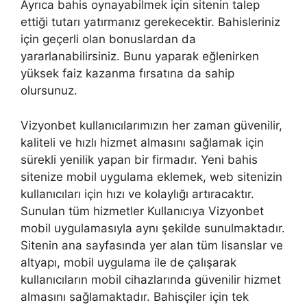
Ayrıca bahis oynayabilmek için sitenin talep
ettiği tutarı yatırmanız gerekecektir. Bahisleriniz
için geçerli olan bonuslardan da
yararlanabilirsiniz. Bunu yaparak eğlenirken
yüksek faiz kazanma fırsatına da sahip
olursunuz.
Vizyonbet kullanıcılarımızın her zaman güvenilir,
kaliteli ve hızlı hizmet almasını sağlamak için
sürekli yenilik yapan bir firmadır. Yeni bahis
sitenize mobil uygulama eklemek, web sitenizin
kullanıcıları için hızı ve kolaylığı artıracaktır.
Sunulan tüm hizmetler Kullanıcıya Vizyonbet
mobil uygulamasıyla aynı şekilde sunulmaktadır.
Sitenin ana sayfasında yer alan tüm lisanslar ve
altyapı, mobil uygulama ile de çalışarak
kullanıcıların mobil cihazlarında güvenilir hizmet
almasını sağlamaktadır. Bahisçiler için tek