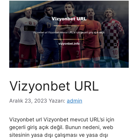
Vizyonbet URL
Aralık 23, 2023
Yazarı:
admin
Vizyonbet url Vizyonbet mevcut URL’si için
geçerli giriş açık değil. Bunun nedeni, web
sitesinin yasa dışı çalışması ve yasa dışı