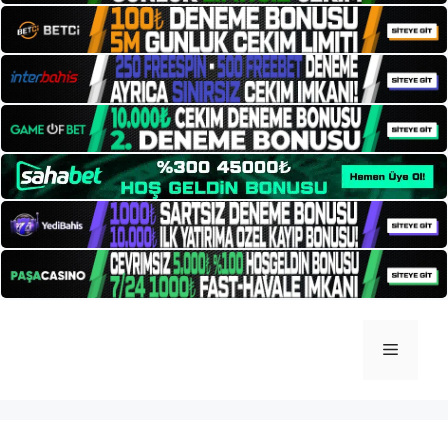
İçeriğe
atla
Menü