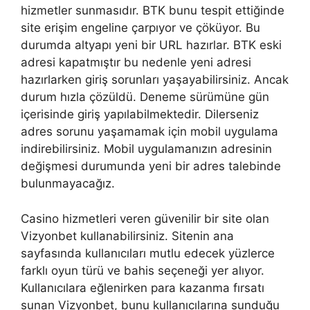
hizmetler sunmasıdır. BTK bunu tespit ettiğinde
site erişim engeline çarpıyor ve çöküyor. Bu
durumda altyapı yeni bir URL hazırlar. BTK eski
adresi kapatmıştır bu nedenle yeni adresi
hazırlarken giriş sorunları yaşayabilirsiniz. Ancak
durum hızla çözüldü. Deneme sürümüne gün
içerisinde giriş yapılabilmektedir. Dilerseniz
adres sorunu yaşamamak için mobil uygulama
indirebilirsiniz. Mobil uygulamanızın adresinin
değişmesi durumunda yeni bir adres talebinde
bulunmayacağız.
Casino hizmetleri veren güvenilir bir site olan
Vizyonbet kullanabilirsiniz. Sitenin ana
sayfasında kullanıcıları mutlu edecek yüzlerce
farklı oyun türü ve bahis seçeneği yer alıyor.
Kullanıcılara eğlenirken para kazanma fırsatı
sunan Vizyonbet, bunu kullanıcılarına sunduğu