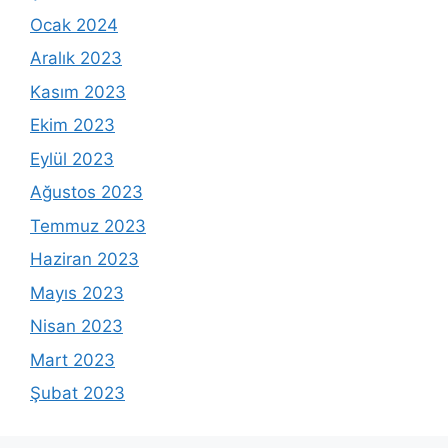
Ocak 2024
Aralık 2023
Kasım 2023
Ekim 2023
Eylül 2023
Ağustos 2023
Temmuz 2023
Haziran 2023
Mayıs 2023
Nisan 2023
Mart 2023
Şubat 2023