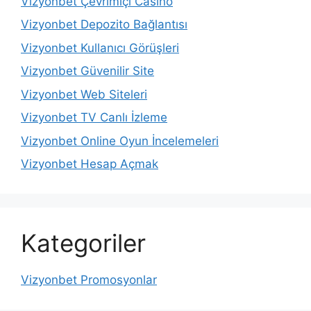
Vizyonbet Çevrimiçi Casino
Vizyonbet Depozito Bağlantısı
Vizyonbet Kullanıcı Görüşleri
Vizyonbet Güvenilir Site
Vizyonbet Web Siteleri
Vizyonbet TV Canlı İzleme
Vizyonbet Online Oyun İncelemeleri
Vizyonbet Hesap Açmak
Kategoriler
Vizyonbet Promosyonlar