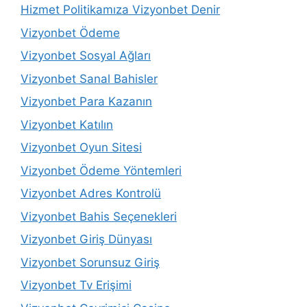
Hizmet Politikamıza Vizyonbet Denir
Vizyonbet Ödeme
Vizyonbet Sosyal Ağları
Vizyonbet Sanal Bahisler
Vizyonbet Para Kazanın
Vizyonbet Katılın
Vizyonbet Oyun Sitesi
Vizyonbet Ödeme Yöntemleri
Vizyonbet Adres Kontrolü
Vizyonbet Bahis Seçenekleri
Vizyonbet Giriş Dünyası
Vizyonbet Sorunsuz Giriş
Vizyonbet Tv Erişimi