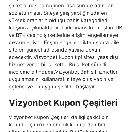
şirket olmasına rağmen kısa sürede adından
söz ettirmiştir. Siteye giriş yaptığınızda en
yüksek oranların olduğu bahis kategorileri
karşınıza çıkmaktadır. Türk finans kuruluşları TİB
ve BTK casino şirketlerine erişimi engellemeye
devam ediyor. Erişim engellendikten sonra bile
site en güncel adresinde yayına devam
edecektir. Vizyonbet kupon tipi sitesi yasa dışı
hizmet veren bir şirkettir. Bu şirket sürekli
inceleme altındadır.Vizyonbet Bahis Hizmetleri
uygulamasını kullanarak siteye giriş yapın ve
eğlenceye en uygun şekilde başlayın.
Vizyonbet Kupon Çeşitleri
Vizyonbet Kupon Çeşitleri de ilgi çekici bir
konudur çünkü en önemli konulardan biri