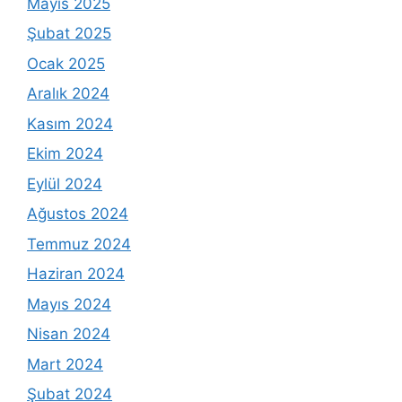
Mayıs 2025
Şubat 2025
Ocak 2025
Aralık 2024
Kasım 2024
Ekim 2024
Eylül 2024
Ağustos 2024
Temmuz 2024
Haziran 2024
Mayıs 2024
Nisan 2024
Mart 2024
Şubat 2024