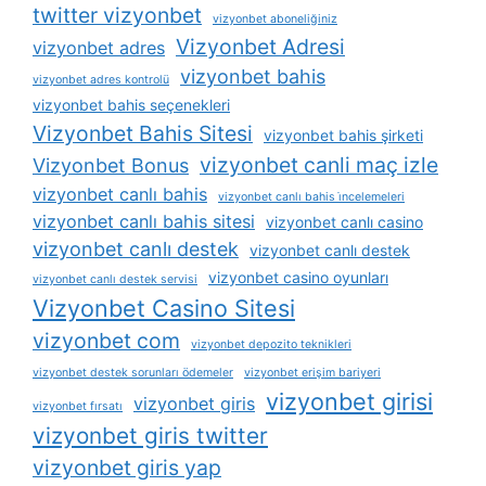
twitter vizyonbet
vizyonbet aboneliğiniz
Vizyonbet Adresi
vizyonbet adres
vizyonbet bahis
vizyonbet adres kontrolü
vizyonbet bahis seçenekleri
Vizyonbet Bahis Sitesi
vizyonbet bahis şirketi
vizyonbet canli maç izle
Vizyonbet Bonus
vizyonbet canlı bahis
vizyonbet canlı bahis i̇ncelemeleri
vizyonbet canlı bahis sitesi
vizyonbet canlı casino
vizyonbet canlı destek
vizyonbet canlı destek
vizyonbet casino oyunları
vizyonbet canlı destek servisi
Vizyonbet Casino Sitesi
vizyonbet com
vizyonbet depozito teknikleri
vizyonbet destek sorunları ödemeler
vizyonbet erişim bariyeri
vizyonbet girisi
vizyonbet giris
vizyonbet fırsatı
vizyonbet giris twitter
vizyonbet giris yap