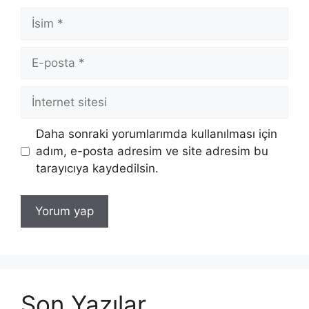
İsim
E-
posta
İnternet
sitesi
Daha sonraki yorumlarımda kullanılması için
adım, e-posta adresim ve site adresim bu
tarayıcıya kaydedilsin.
Son Yazılar