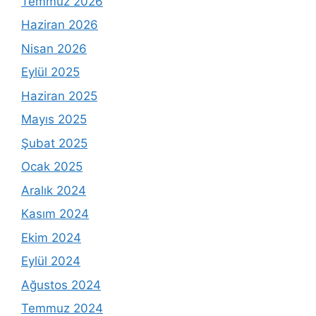
Temmuz 2026
Haziran 2026
Nisan 2026
Eylül 2025
Haziran 2025
Mayıs 2025
Şubat 2025
Ocak 2025
Aralık 2024
Kasım 2024
Ekim 2024
Eylül 2024
Ağustos 2024
Temmuz 2024