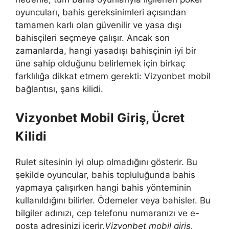
oyuncuları, bahis gereksinimleri açısından
tamamen karlı olan güvenilir ve yasa dışı
bahisçileri seçmeye çalışır. Ancak son
zamanlarda, hangi yasadışı bahisçinin iyi bir
üne sahip olduğunu belirlemek için birkaç
farklılığa dikkat etmem gerekti: Vizyonbet mobil
bağlantısı, şans kilidi.
Vizyonbet Mobil Giriş, Ücret
Kilidi
Rulet sitesinin iyi olup olmadığını gösterir. Bu
şekilde oyuncular, bahis topluluğunda bahis
yapmaya çalışırken hangi bahis yönteminin
kullanıldığını bilirler. Ödemeler veya bahisler. Bu
bilgiler adınızı, cep telefonu numaranızı ve e-
posta adresinizi içerir.
Vizyonbet mobil giriş,