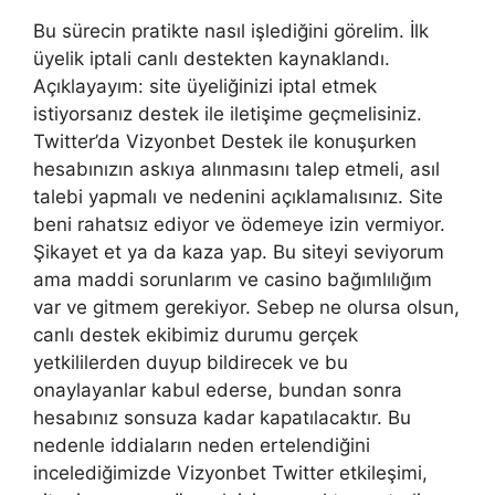
Bu sürecin pratikte nasıl işlediğini görelim. İlk
üyelik iptali canlı destekten kaynaklandı.
Açıklayayım: site üyeliğinizi iptal etmek
istiyorsanız destek ile iletişime geçmelisiniz.
Twitter’da Vizyonbet Destek ile konuşurken
hesabınızın askıya alınmasını talep etmeli, asıl
talebi yapmalı ve nedenini açıklamalısınız. Site
beni rahatsız ediyor ve ödemeye izin vermiyor.
Şikayet et ya da kaza yap. Bu siteyi seviyorum
ama maddi sorunlarım ve casino bağımlılığım
var ve gitmem gerekiyor. Sebep ne olursa olsun,
canlı destek ekibimiz durumu gerçek
yetkililerden duyup bildirecek ve bu
onaylayanlar kabul ederse, bundan sonra
hesabınız sonsuza kadar kapatılacaktır. Bu
nedenle iddiaların neden ertelendiğini
incelediğimizde Vizyonbet Twitter etkileşimi,