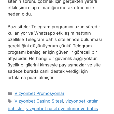
sitenin sorunu çözmek için gerçekten yeterli
etkileşimi olup olmadığını merak etmemize
neden oldu.
Bazı siteler Telegram programını uzun süredir
kullanıyor ve Whatsapp etkileşim hattının
özellikle Telegram bahis sitelerinde bulunması
gerektiğini düşünüyorum çünkü Telegram
programı bahisçiler için güvenilir göreceli bir
altyapıdır. Herhangi bir güvenlik açığı yoktur,
üyelik bilgilerini kimseyle paylaşmazlar ve site
sadece burada canlı destek verdiği için
ortalama puan almıştır.
Kategoriler
Vizyonbet Promosyonlar
Etiketler
Vizyonbet Casino Sitesi
,
vizyonbet katılın
bahisler
,
vizyonbet nasıl üye olunur ve bahis