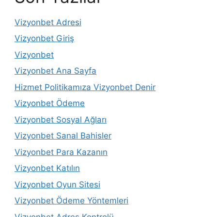
Vizyonbet Adresi
Vizyonbet Giriş
Vizyonbet
Vizyonbet Ana Sayfa
Hizmet Politikamıza Vizyonbet Denir
Vizyonbet Ödeme
Vizyonbet Sosyal Ağları
Vizyonbet Sanal Bahisler
Vizyonbet Para Kazanın
Vizyonbet Katılın
Vizyonbet Oyun Sitesi
Vizyonbet Ödeme Yöntemleri
Vizyonbet Adres Kontrolü