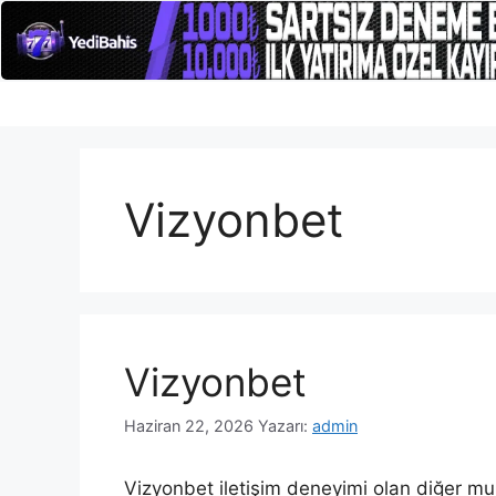
İçeriğe
atla
Vizyonbet
Vizyonbet
Haziran 22, 2026
Yazarı:
admin
Vizyonbet iletişim deneyimi olan diğer muh