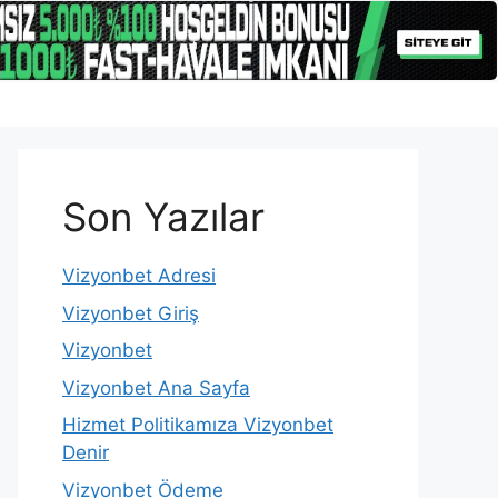
Son Yazılar
Vizyonbet Adresi
Vizyonbet Giriş
Vizyonbet
Vizyonbet Ana Sayfa
Hizmet Politikamıza Vizyonbet
Denir
Vizyonbet Ödeme