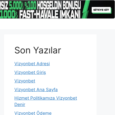
Son Yazılar
Vizyonbet Adresi
Vizyonbet Giriş
Vizyonbet
Vizyonbet Ana Sayfa
Hizmet Politikamıza Vizyonbet
Denir
Vizyonbet Ödeme