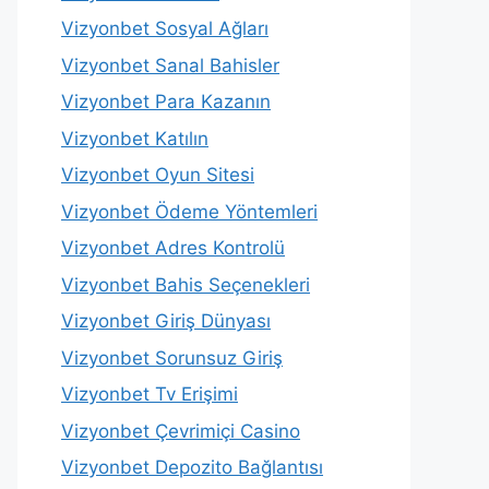
Vizyonbet Sosyal Ağları
Vizyonbet Sanal Bahisler
Vizyonbet Para Kazanın
Vizyonbet Katılın
Vizyonbet Oyun Sitesi
Vizyonbet Ödeme Yöntemleri
Vizyonbet Adres Kontrolü
Vizyonbet Bahis Seçenekleri
Vizyonbet Giriş Dünyası
Vizyonbet Sorunsuz Giriş
Vizyonbet Tv Erişimi
Vizyonbet Çevrimiçi Casino
Vizyonbet Depozito Bağlantısı